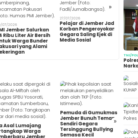
Prestas
»
Kirim 1
2026 Ti
27/07/2026
Pelajar di Jember Jadi
7/2026
Korban Pengeroyokan
 Jember Salurkan
Gegara Saling Ejek di
Ribu Liter Air Bersih
Media Sosial
uk Warga Bunder
usari yang Alami
eringan
TNI/PO
Polre
Narko
Pemuda di Gumukmas
Jember Bunuh Teman
»
Sendiri Gegara
a Asal Lumajang
Tersinggung Bullying
tangkap Warga
Semasa Kecil
berbaru Jember