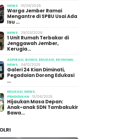
NEWS
01/04/2026
Warga Jember Ramai
Mengantre di SPBU Usai Ada
Isu …
NEWS
29/03/2026
1 Unit Rumah Terbakar di
Jenggawah Jember,
Kerugia…
ASPIRASI
,
BISNIS
,
EDUKASI
,
EKONOMI
,
NEWS
04/12/2025
Galeri 24 Kian Diminati,
Pegadaian Dorong Edukasi
…
EDUKASI
,
NEWS
,
PENDIDIKAN
13/06/2025
Hijaukan Masa Depan:
Anak-anak SDN Tambakukir
Bawa…
OLRI
6
 Jember Cetak
23/07/2026