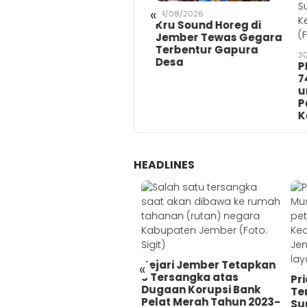
«
06/08/2026
04/08/2026
Kolaborasi Alfamart
Kru Sound Horeg di
dan Sweety di Tahun
Jember Tewas Gegara
2026 Jangkau 8.400
Terbentur Gapura
30/0
Penerima Manfaat
Desa
PMI
melalui Program
74 
Sahabat Posyandu
unt
Pak
Kek
HEADLINES
Kejari Jember Tetapkan
«
3 Tersangka atas
lajar di Jember Jadi
Pri
Dugaan Korupsi Bank
rban Pengeroyokan
Ter
Pelat Merah Tahun 2023-
gara Saling Ejek di
Sum