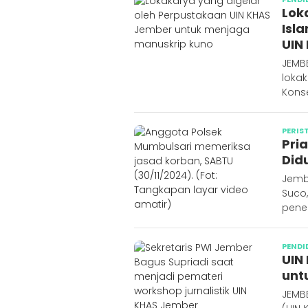
Lok
Isl
UIN
JEMB
lokak
Konse
PERIS
Pri
Did
Jemb
Suco
pene
PENDI
UIN
unt
JEMBE