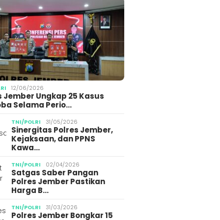
i Gemilang,
Alfamart Be
25/07/2026
7 Siswa Lolos OSN
Gizi melalu
Potret Kejari Jember
ngkat Provinsi
Satu Telur 
Yadyn yang Dikenal
Hari Anak N
Konsisten Anti Suap
2026
Kawal Mantan
Jampidsus Febrie ke
KPK
LRI
12/06/2026
s Jember Ungkap 25 Kasus
ba Selama Perio…
TNI/POLRI
31/05/2026
Sinergitas Polres Jember,
Kejaksaan, dan PPNS
Kawa…
TNI/POLRI
02/04/2026
Polres Jember Tangkap
Satgas Saber Pangan
3 Pemuda Terduga
Polres Jember Pastikan
Gegerkan Warga
Harga B…
Gegara Konten Pocong
Pelaja
TNI/POLRI
31/03/2026
Korba
Polres Jember Bongkar 15
Gegara 