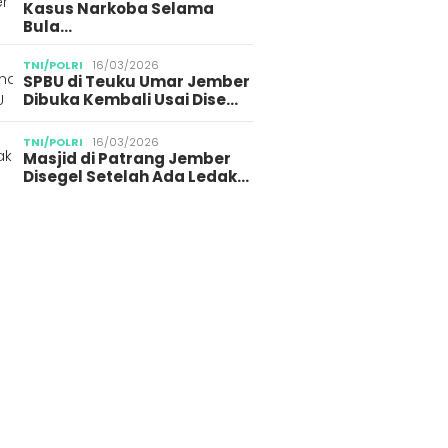
krim Polri Tangkap
Kasus Narkoba Selama
Media 
ang Diduga
Bula…
bun BBM Subsidi di
g Jember
TNI/POLRI
16/03/2026
SPBU di Teuku Umar Jember
Dibuka Kembali Usai Dise…
TNI/POLRI
16/03/2026
Masjid di Patrang Jember
Disegel Setelah Ada Ledak…