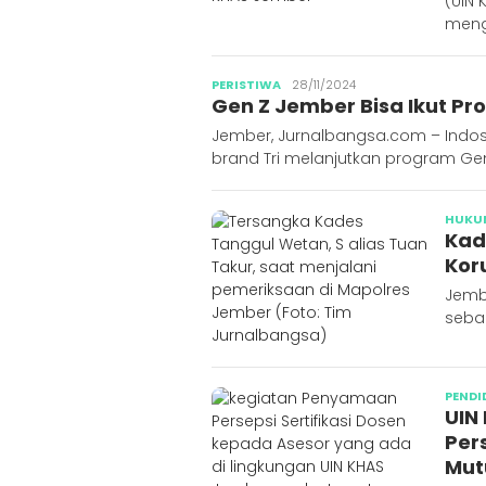
(UIN
meng
Publisher
PERISTIWA
28/11/2024
Gen Z Jember Bisa Ikut P
Jember, Jurnalbangsa.com – Indos
brand Tri melanjutkan program Gen
HUKU
Kad
Kor
Jembe
seba
PENDI
UIN
Per
Mut