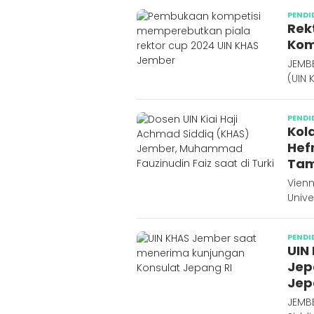
PENDI
Rek
Kom
JEMBE
(UIN
PENDI
Kola
Hef
Tam
Vienn
Unive
PENDI
UIN
Jep
Jep
JEMBE