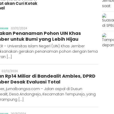
Bares
 akan Curi Kotak
10 Or
l
Penim
Ajun
Abdus
DIKAN
03/12/2024
akan Penanaman Pohon UIN Khas
Syakur
ber untuk Bumi yang Lebih Hijau
R – Universitas Islam Negeri (UIN) Khas Jember
ksanakan gerakan penanaman pohon dengan tema
aran […]
Publisher
02/12/2024
an Rp14 Miliar di Bandealit Ambles, DPRD
ber Desak Evaluasi Total
er, jurnalbangsa.com – Jalan aspal di Dusun
ealit, Desa Andongrejo, Kecamatan Tempurejo, yang
 rampung […]
Abdus
DIKAN
30/11/2024