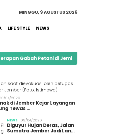
MINGGU, 9 AGUSTUS 2026
A
LIFE STYLE
NEWS
etani di Jember
Kolaborasi Alfamart dan Sweety
S
20/04/2026
Anak di Jember Kejar Layangan
ung Tewas …
NEWS
09/04/2026
Diguyur Hujan Deras, Jalan
Sumatra Jember Jadi Lan…