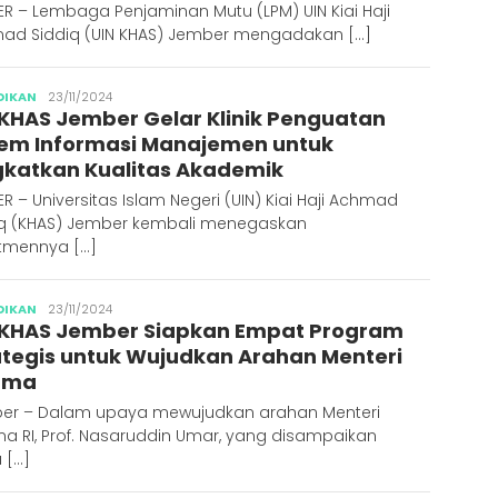
R – Lembaga Penjaminan Mutu (LPM) UIN Kiai Haji
ad Siddiq (UIN KHAS) Jember mengadakan […]
Abdus
DIKAN
23/11/2024
 KHAS Jember Gelar Klinik Penguatan
Syakur
tem Informasi Manajemen untuk
gkatkan Kualitas Akademik
R – Universitas Islam Negeri (UIN) Kiai Haji Achmad
iq (KHAS) Jember kembali menegaskan
tmennya […]
Abdus
DIKAN
23/11/2024
 KHAS Jember Siapkan Empat Program
Syakur
ategis untuk Wujudkan Arahan Menteri
ama
er – Dalam upaya mewujudkan arahan Menteri
a RI, Prof. Nasaruddin Umar, yang disampaikan
 […]