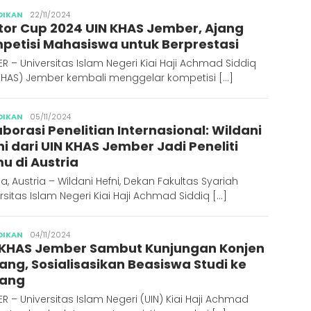
Abdus
DIKAN
22/11/2024
tor Cup 2024 UIN KHAS Jember, Ajang
Syakur
petisi Mahasiswa untuk Berprestasi
R – Universitas Islam Negeri Kiai Haji Achmad Siddiq
 KHAS) Jember kembali menggelar kompetisi […]
Abdus
DIKAN
05/11/2024
borasi Penelitian Internasional: Wildani
Syakur
ni dari UIN KHAS Jember Jadi Peneliti
u di Austria
a, Austria – Wildani Hefni, Dekan Fakultas Syariah
rsitas Islam Negeri Kiai Haji Achmad Siddiq […]
Abdus
DIKAN
04/11/2024
 KHAS Jember Sambut Kunjungan Konjen
Syakur
ang, Sosialisasikan Beasiswa Studi ke
ang
R – Universitas Islam Negeri (UIN) Kiai Haji Achmad