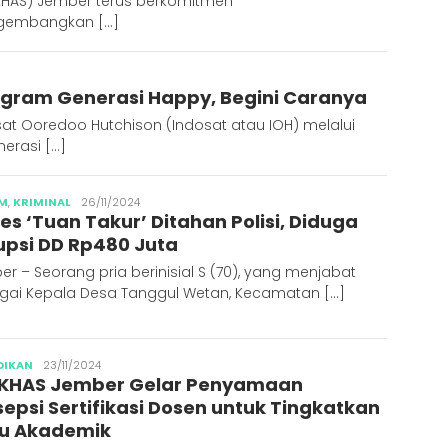
 KHAS) Jember terus berkomitmen
embangkan […]
rogram Generasi Happy, Begini Caranya
at Ooredoo Hutchison (Indosat atau IOH) melalui
erasi […]
Abdus
M
,
KRIMINAL
26/11/2024
es ‘Tuan Takur’ Ditahan Polisi, Diduga
Syakur
upsi DD Rp480 Juta
r – Seorang pria berinisial S (70), yang menjabat
gai Kepala Desa Tanggul Wetan, Kecamatan […]
Abdus
DIKAN
23/11/2024
 KHAS Jember Gelar Penyamaan
Syakur
sepsi Sertifikasi Dosen untuk Tingkatkan
u Akademik