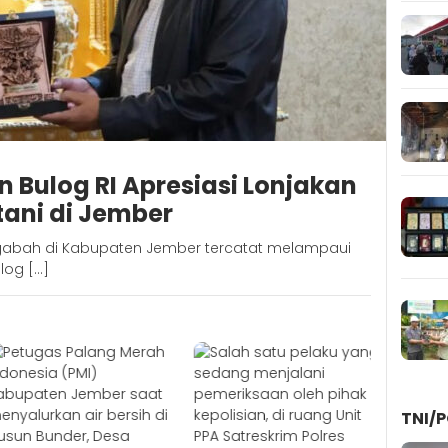
 Bulog RI Apresiasi Lonjakan
ani di Jember
 gabah di Kabupaten Jember tercatat melampaui
log […]
TNI/P
27/07/202
SMAN 1