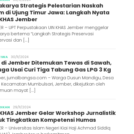
akarya Strategis Pelestarian Naskah
Syakur
am di Ujung Timur Jawa: Langkah Nyata
 KHAS Jember
ER – UPT Perpustakaan UIN KHAS Jember menggelar
arya bertema “Langkah Strategis Preservasi
rvasi dan […]
Publisher
TIWA
30/11/2024
a di Jember Ditemukan Tewas di Sawah,
uga Usai Curi Tiga Tabung Gas LPG 3 Kg
er, jurnalbangsa.com – Warga Dusun Mandigu, Desa
, Kecamatan Mumbulsari, Jember, dikejutkan oleh
muan mayat […]
Abdus
DIKAN
29/11/2024
 KHAS Jember Gelar Workshop Jurnalistik
Syakur
uk Tingkatkan Kompetensi Humas
R – Universitas Islam Negeri Kiai Haji Achmad Siddiq