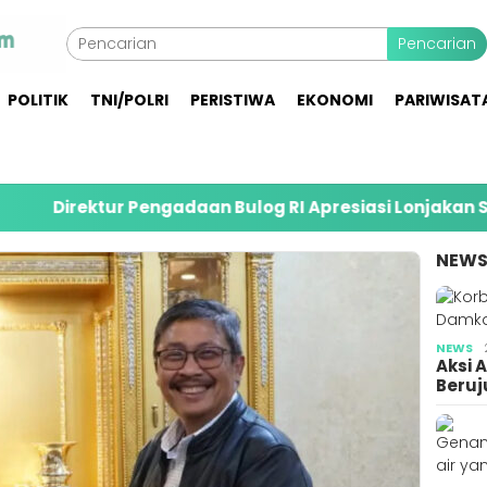
Pencarian
POLITIK
TNI/POLRI
PERISTIWA
EKONOMI
PARIWISAT
engadaan Bulog RI Apresiasi Lonjakan Serapan Gabah P
NEW
NEWS
Aksi 
Beruj