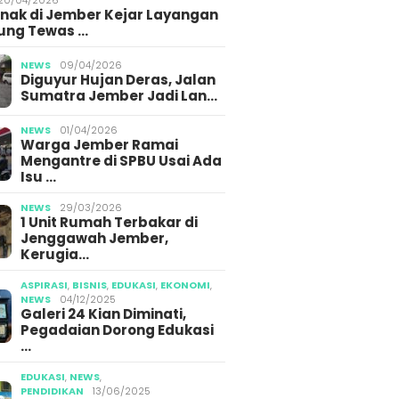
Anak di Jember Kejar Layangan
ung Tewas …
NEWS
09/04/2026
Diguyur Hujan Deras, Jalan
Sumatra Jember Jadi Lan…
NEWS
01/04/2026
Warga Jember Ramai
Mengantre di SPBU Usai Ada
Isu …
NEWS
29/03/2026
1 Unit Rumah Terbakar di
Jenggawah Jember,
Kerugia…
ASPIRASI
,
BISNIS
,
EDUKASI
,
EKONOMI
,
NEWS
04/12/2025
Galeri 24 Kian Diminati,
Pegadaian Dorong Edukasi
…
EDUKASI
,
NEWS
,
PENDIDIKAN
13/06/2025