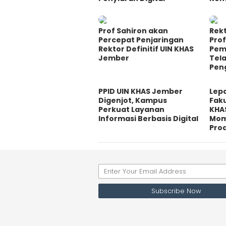
Prof Sahiron akan
Rek
Percepat Penjaringan
Prof
Rektor Definitif UIN KHAS
Pem
Jember
Tel
Pen
PPID UIN KHAS Jember
Lep
Digenjot, Kampus
Fak
Perkuat Layanan
KHA
Informasi Berbasis Digital
Mom
Prod