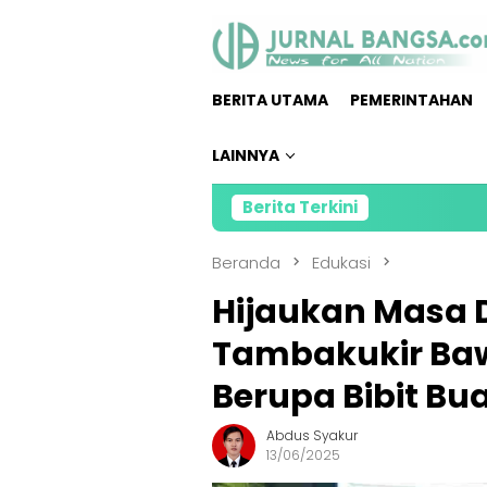
Loncat
ke
konten
BERITA UTAMA
PEMERINTAHAN
LAINNYA
Berita Terkini
Direktur 
Beranda
Edukasi
Hijaukan Masa 
Tambakukir Ba
Berupa Bibit Bu
Abdus Syakur
13/06/2025