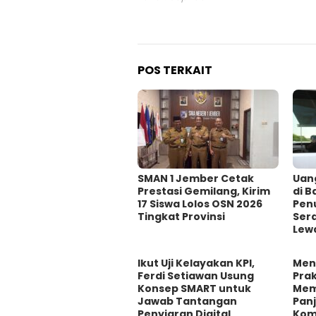
POS TERKAIT
SMAN 1 Jember Cetak
Uan
Prestasi Gemilang, Kirim
di B
17 Siswa Lolos OSN 2026
Pen
Tingkat Provinsi
Ser
Lewa
Ikut Uji Kelayakan KPI,
Men
Ferdi Setiawan Usung
Prak
Konsep SMART untuk
Mem
Jawab Tantangan
Panj
Penyiaran Digital
Komi