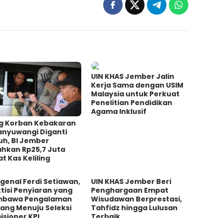
UIN KHAS Jember Jalin
Kerja Sama dengan USIM
Malaysia untuk Perkuat
Penelitian Pendidikan
Agama Inklusif
g Korban Kebakaran
anyuwangi Diganti
uh, BI Jember
ahkan Rp25,7 Juta
t Kas Keliling
genal Ferdi Setiawan,
UIN KHAS Jember Beri
tisi Penyiaran yang
Penghargaan Empat
bawa Pengalaman
Wisudawan Berprestasi,
ang Menuju Seleksi
Tahfidz hingga Lulusan
sioner KPI
Terbaik