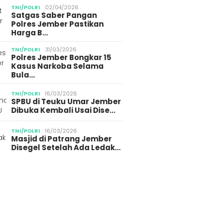
TNI/POLRI
02/04/2026
Satgas Saber Pangan
Polres Jember Pastikan
Harga B…
TNI/POLRI
31/03/2026
Polres Jember Bongkar 15
Kasus Narkoba Selama
Bula…
TNI/POLRI
16/03/2026
SPBU di Teuku Umar Jember
Dibuka Kembali Usai Dise…
TNI/POLRI
16/03/2026
Masjid di Patrang Jember
Disegel Setelah Ada Ledak…