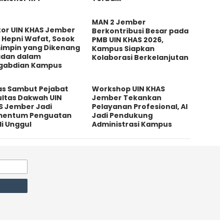
MAN 2 Jember
tor UIN KHAS Jember
Berkontribusi Besar pada
 Hepni Wafat, Sosok
PMB UIN KHAS 2026,
impin yang Dikenang
Kampus Siapkan
adan dalam
Kolaborasi Berkelanjutan
gabdian Kampus
as Sambut Pejabat
Workshop UIN KHAS
ultas Dakwah UIN
Jember Tekankan
S Jember Jadi
Pelayanan Profesional, AI
entum Penguatan
Jadi Pendukung
i Unggul
Administrasi Kampus