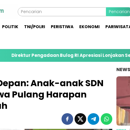
Pencarian
POLITIK
TNI/POLRI
PERISTIWA
EKONOMI
PARIWISAT
Pengadaan Bulog RI Apresiasi Lonjakan Serapan Gabah 
NEW
Depan: Anak-anak SDN
wa Pulang Harapan
ah
NEWS