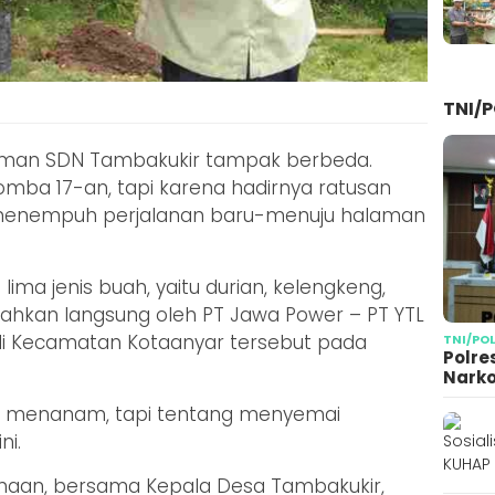
TNI/P
laman SDN Tambakukir tampak berbeda.
omba 17-an, tapi karena hadirnya ratusan
 menempuh perjalanan baru-menuju halaman
lima jenis buah, yaitu durian, kelengkeng,
erahkan langsung oleh PT Jawa Power – PT YTL
di Kecamatan Kotaanyar tersebut pada
TNI/PO
Polre
Narko
al menanam, tapi tentang menyemai
ni.
usahaan, bersama Kepala Desa Tambakukir,