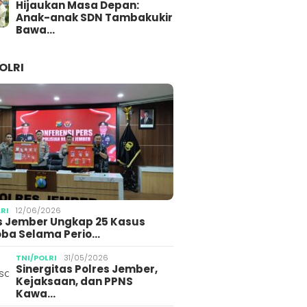
Hijaukan Masa Depan:
Anak-anak SDN Tambakukir
Bawa…
OLRI
LRI
12/06/2026
s Jember Ungkap 25 Kasus
ba Selama Perio…
TNI/POLRI
31/05/2026
Sinergitas Polres Jember,
Kejaksaan, dan PPNS
Kawa…