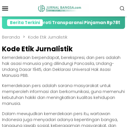
Loncat
Menu
ke
Mobile
konten
mber, Soroti Transparansi Pinjaman Rp785 Miliar
Berita Terkini
Beranda
Kode Etik Jurnalistik
Kode Etik Jurnalistik
Kemerdekaan berpendapat, berekspresi, dan pers adalah
hak asasi manusia yang dilindungi Pancasila, Undang-
Undang Dasar 1945, dan Deklarasi Universal Hak Asasi
Manusia PBB.
Kemerdekaan pers adalah sarana masyarakat untuk
memperoleh informasi dan berkomunikasi, guna memenuhi
kebutuhan hakiki dan meningkatkan kualitas kehidupan
manusia.
Dalam mewujudkan kemerdekaan pers itu, wartawan
Indonesia juga menyadari adanya kepentingan bangsa,
tanggung jawab sosial, keberagaman masyarakat, dan