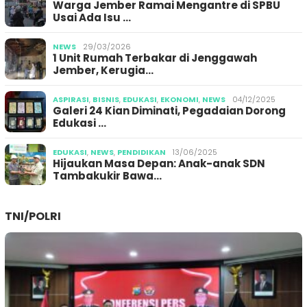
Warga Jember Ramai Mengantre di SPBU
Usai Ada Isu …
NEWS
29/03/2026
1 Unit Rumah Terbakar di Jenggawah
Jember, Kerugia…
ASPIRASI
,
BISNIS
,
EDUKASI
,
EKONOMI
,
NEWS
04/12/2025
Galeri 24 Kian Diminati, Pegadaian Dorong
Edukasi …
EDUKASI
,
NEWS
,
PENDIDIKAN
13/06/2025
Hijaukan Masa Depan: Anak-anak SDN
Tambakukir Bawa…
TNI/POLRI