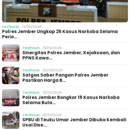
TNI/POLRI
12/06/2026
Polres Jember Ungkap 25 Kasus Narkoba Selama
Perio…
TNI/POLRI
31/05/2026
Sinergitas Polres Jember, Kejaksaan, dan
PPNS Kawa…
TNI/POLRI
02/04/2026
Satgas Saber Pangan Polres Jember
Pastikan Harga B…
TNI/POLRI
31/03/2026
Polres Jember Bongkar 15 Kasus Narkoba
Selama Bula…
TNI/POLRI
16/03/2026
SPBU di Teuku Umar Jember Dibuka Kembali
Usai Dise…