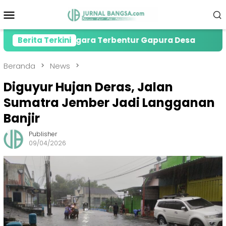
Loncat
Menu
ke
Mobile
konten
ewas Gegara Terbentur Gapura Desa
Berita Terkini
PMI Jember 
Beranda
News
Diguyur Hujan Deras, Jalan
Sumatra Jember Jadi Langganan
Banjir
Publisher
09/04/2026