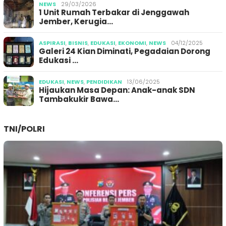
NEWS
29/03/2026
1 Unit Rumah Terbakar di Jenggawah
Jember, Kerugia…
ASPIRASI
,
BISNIS
,
EDUKASI
,
EKONOMI
,
NEWS
04/12/2025
Galeri 24 Kian Diminati, Pegadaian Dorong
Edukasi …
EDUKASI
,
NEWS
,
PENDIDIKAN
13/06/2025
Hijaukan Masa Depan: Anak-anak SDN
Tambakukir Bawa…
TNI/POLRI