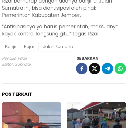
Rizal berharap dengan adanya banjir di Jalan
Sumatra ini, bisa diantisipasi oleh pihak
Pemerintah Kabupaten Jember.
“Antisipasinya ya harus pemerintah, maksudnya
kayak kontrol langsung gitu,” tegas Rizal.
Banjir
Hujan
Jalan Sumatra
Penulis: Fadli
SEBARKAN
Editor: Supriadi
POS TERKAIT