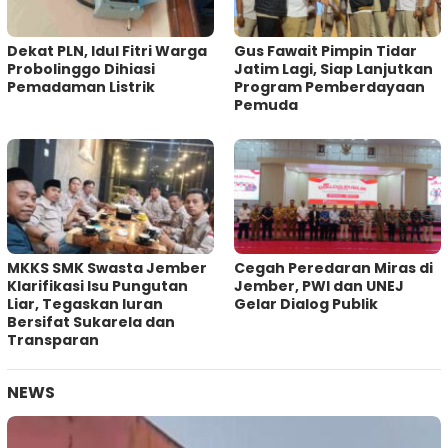
Dekat PLN, Idul Fitri Warga
Gus Fawait Pimpin Tidar
Probolinggo Dihiasi
Jatim Lagi, Siap Lanjutkan
Pemadaman Listrik
Program Pemberdayaan
Pemuda
MKKS SMK Swasta Jember
Cegah Peredaran Miras di
Klarifikasi Isu Pungutan
Jember, PWI dan UNEJ
Liar, Tegaskan Iuran
Gelar Dialog Publik
Bersifat Sukarela dan
Transparan
NEWS