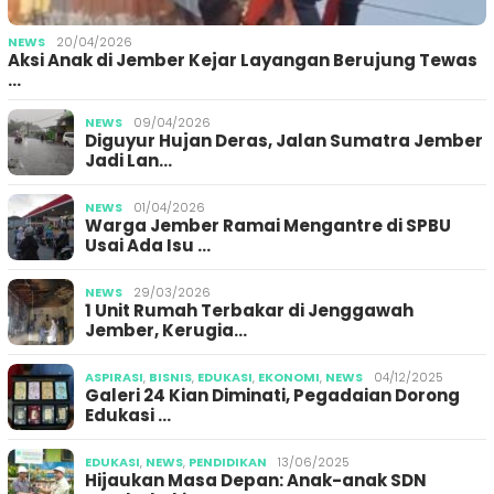
NEWS
20/04/2026
Aksi Anak di Jember Kejar Layangan Berujung Tewas
…
NEWS
09/04/2026
Diguyur Hujan Deras, Jalan Sumatra Jember
Jadi Lan…
NEWS
01/04/2026
Warga Jember Ramai Mengantre di SPBU
Usai Ada Isu …
NEWS
29/03/2026
1 Unit Rumah Terbakar di Jenggawah
Jember, Kerugia…
ASPIRASI
,
BISNIS
,
EDUKASI
,
EKONOMI
,
NEWS
04/12/2025
Galeri 24 Kian Diminati, Pegadaian Dorong
Edukasi …
EDUKASI
,
NEWS
,
PENDIDIKAN
13/06/2025
Hijaukan Masa Depan: Anak-anak SDN