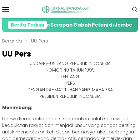
Loncat
Menu
ke
Mobile
konten
Lonjakan Serapan Gabah Petani di Jember
Berita Terkini
Kolabo
Beranda
UU Pers
UU Pers
UNDANG-UNDANG REPUBLIK INDONESIA
NOMOR 40 TAHUN 1999
TENTANG
PERS
DENGAN RAHMAT TUHAN YANG MAHA ESA
PRESIDEN REPUBLIK INDONESIA
Menimbang:
bahwa kemerdekaan pers merupakan salah satu wujud
kedaulatan rakyat dan menjadi unsur yang sangat penting
untuk menciptakan kehidupan bermasyarakat, berbangsa
dan bernegara yang demokratis, sehingga kemerdekaan