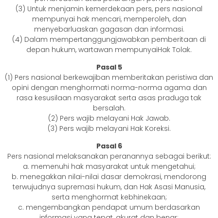
(3) Untuk menjamin kemerdekaan pers, pers nasional
mempunyai hak mencari, memperoleh, dan
menyebarluaskan gagasan dan informasi.
(4) Dalam mempertanggungjawabkan pemberitaan di
depan hukum, wartawan mempunyaiHak Tolak.
Pasal 5
(1) Pers nasional berkewajiban memberitakan peristiwa dan
opini dengan menghormati norma-norma agama dan
rasa kesusilaan masyarakat serta asas praduga tak
bersalah.
(2) Pers wajib melayani Hak Jawab.
(3) Pers wajib melayani Hak Koreksi.
Pasal 6
Pers nasional melaksanakan peranannya sebagai berikut:
a. memenuhi hak masyarakat untuk mengetahui;
b. menegakkan nilai-nilai dasar demokrasi, mendorong
terwujudnya supremasi hukum, dan Hak Asasi Manusia,
serta menghormat kebhinekaan;
c. mengembangkan pendapat umum berdasarkan
informasi yang tepat, akurat dan benar;