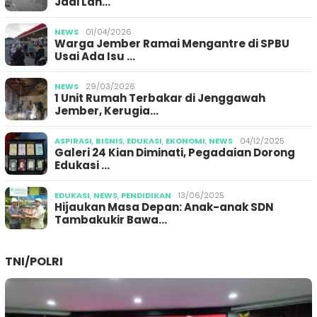
Jadi Lan…
NEWS
01/04/2026
Warga Jember Ramai Mengantre di SPBU
Usai Ada Isu …
NEWS
29/03/2026
1 Unit Rumah Terbakar di Jenggawah
Jember, Kerugia…
ASPIRASI
,
BISNIS
,
EDUKASI
,
EKONOMI
,
NEWS
04/12/2025
Galeri 24 Kian Diminati, Pegadaian Dorong
Edukasi …
EDUKASI
,
NEWS
,
PENDIDIKAN
13/06/2025
Hijaukan Masa Depan: Anak-anak SDN
Tambakukir Bawa…
TNI/POLRI