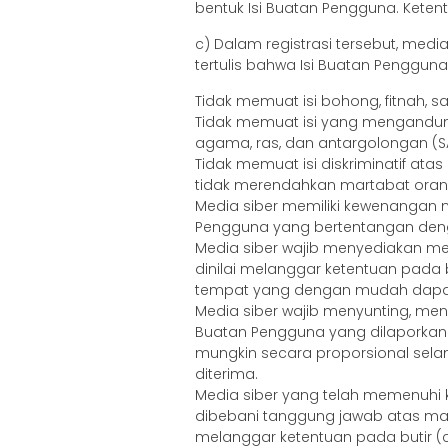
bentuk Isi Buatan Pengguna. Ketent
c) Dalam registrasi tersebut, me
tertulis bahwa Isi Buatan Pengguna
Tidak memuat isi bohong, fitnah, s
Tidak memuat isi yang mengandun
agama, ras, dan antargolongan (S
Tidak memuat isi diskriminatif ata
tidak merendahkan martabat orang l
Media siber memiliki kewenangan 
Pengguna yang bertentangan deng
Media siber wajib menyediakan m
dinilai melanggar ketentuan pada b
tempat yang dengan mudah dapat
Media siber wajib menyunting, men
Buatan Pengguna yang dilaporkan 
mungkin secara proporsional sel
diterima.
Media siber yang telah memenuhi ket
dibebani tanggung jawab atas mas
melanggar ketentuan pada butir (c