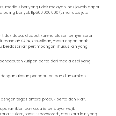
, media siber yang tidak melayani hak jawab dapat
a paling banyak Rp500.000.000 (Lima ratus juta
an tidak dapat dicabut karena alasan penyensoran
rkait masalah SARA, kesusilaan, masa depan anak,
u berdasarkan pertimbangan khusus lain yang
i pencabutan kutipan berita dari media asal yang
tai dengan alasan pencabutan dan diumumkan
dengan tegas antara produk berita dan iklan.
erupakan iklan dan atau isi berbayar wajib
l”, ”iklan”, ”ads”, ”sponsored”, atau kata lain yang