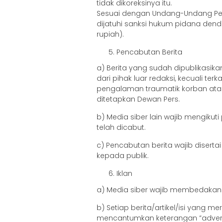
tidak dikoreksinya itu.
Sesuai dengan Undang-Undang Pers
dijatuhi sanksi hukum pidana dend
rupiah).
Pencabutan Berita
a) Berita yang sudah dipublikasik
dari pihak luar redaksi, kecuali te
pengalaman traumatik korban ata
ditetapkan Dewan Pers.
b) Media siber lain wajib mengikut
telah dicabut.
c) Pencabutan berita wajib diser
kepada publik.
Iklan
a) Media siber wajib membedakan 
b) Setiap berita/artikel/isi yang m
mencantumkan keterangan ”advertoria