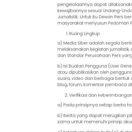
pengelolaannya dapat dilaksanaka
kewajibannya sesuai Undang-Undan
Jurnalistik. Untuk itu Dewan Pers b
masyarakat menyusun Pedoman Pem
Ruang Lingkup
a) Media Siber adalah segala be
melaksanakan kegiatan jurnalisti
dan Standar Perusahaan Pers yang
b) Isi Buatan Pengguna (User Gene
atau dipublikasikan oleh pengguna m
suara, video dan berbagai bentuk
blog, forum, komentar pembaca ata
Verifikasi dan keberimbangan
a) Pada prinsipnya setiap berita har
b) Berita yang dapat merugikan pih
sama untuk memenuhi prinsip aku