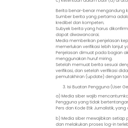
c) Ketentuan dalam butir (a) di ata
Berita benar-benar mengandung ke
Sumber berita yang pertama adala
kredibel dan kompeten;
Subyek berita yang harus dikonfir
dapat diwawancarai;
Media memberikan penjelasan ke
memerlukan verifikasi lebih lanju
Penjelasan dimuat pada bagian akh
menggunakan huruf miring.
Setelah memuat berita sesuai den
verifikasi, dan setelah verifikasi d
pemutakhiran (update) dengan taut
Isi Buatan Pengguna (User G
a) Media siber wajib mencantumka
Pengguna yang tidak bertentanga
Pers dan Kode Etik Jurnalistik, yan
b) Media siber mewajibkan setiap
dan melakukan proses log-in terl