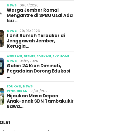
NEWS
01/04/2026
Warga Jember Ramai
Mengantre di SPBU Usai Ada
Isu …
NEWS
29/03/2026
1 Unit Rumah Terbakar di
Jenggawah Jember,
Kerugia…
ASPIRASI
,
BISNIS
,
EDUKASI
,
EKONOMI
,
NEWS
04/12/2025
Galeri 24 Kian Diminati,
Pegadaian Dorong Edukasi
…
EDUKASI
,
NEWS
,
PENDIDIKAN
13/06/2025
Hijaukan Masa Depan:
Anak-anak SDN Tambakukir
Bawa…
OLRI