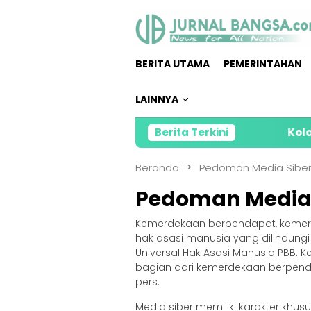
Loncat
ke
konten
BERITA UTAMA
PEMERINTAHAN
LAINNYA
Berita Terkini
Kolaborasi Alf
Beranda
Pedoman Media Sibe
Pedoman Media 
Kemerdekaan berpendapat, kemerd
hak asasi manusia yang dilindungi
Universal Hak Asasi Manusia PBB. 
bagian dari kemerdekaan berpend
pers.
Media siber memiliki karakter kh