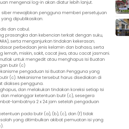
uan mengenai log-in akan diatur lebih lanjut.
dia siber mewajibkan pengguna memberi persetujuan
 yang dipublikasikan:
adis dan cabul;
g prasangka dan kebencian terkait dengan suku,
ARA), serta menganjurkan tindakan kekerasan;
s dasar perbedaan jenis kelamin dan bahasa, serta
emah, miskin, sakit, cacat jiwa, atau cacat jasmani.
mutlak untuk mengedit atau menghapus Isi Buatan
an butir (c)
ekanisme pengaduan Isi Buatan Pengguna yang
utir (c). Mekanisme tersebut harus disediakan di
 diakses pengguna.
ghapus, dan melakukan tindakan koreksi setiap Isi
dan melanggar ketentuan butir (c), sesegera
ambat-lambatnya 2 x 24 jam setelah pengaduan
entuan pada butir (a), (b), (c), dan (f) tidak
alah yang ditimbulkan akibat pemuatan isi yang
).