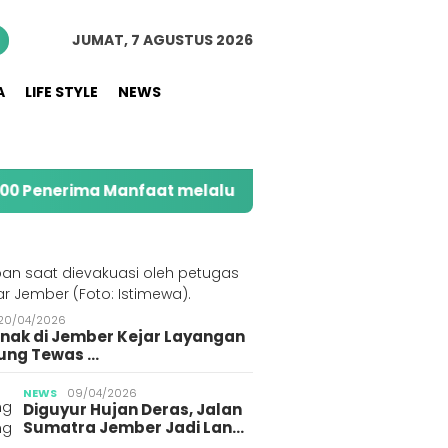
JUMAT, 7 AGUSTUS 2026
A
LIFE STYLE
NEWS
ma Manfaat melalui Program Sahabat Posyandu
K
S
20/04/2026
Anak di Jember Kejar Layangan
ung Tewas …
NEWS
09/04/2026
Diguyur Hujan Deras, Jalan
Sumatra Jember Jadi Lan…