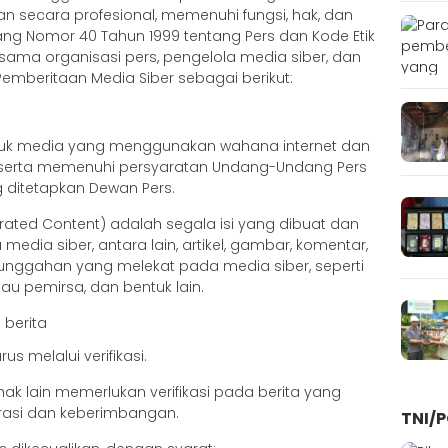
n secara profesional, memenuhi fungsi, hak, dan
g Nomor 40 Tahun 1999 tentang Pers dan Kode Etik
ersama organisasi pers, pengelola media siber, dan
beritaan Media Siber sebagai berikut:
ntuk media yang menggunakan wahana internet dan
k, serta memenuhi persyaratan Undang-Undang Pers
 ditetapkan Dewan Pers.
rated Content) adalah segala isi yang dibuat dan
edia siber, antara lain, artikel, gambar, komentar,
 unggahan yang melekat pada media siber, seperti
u pemirsa, dan bentuk lain.
 berita
us melalui verifikasi.
ak lain memerlukan verifikasi pada berita yang
rasi dan keberimbangan.
TNI/P