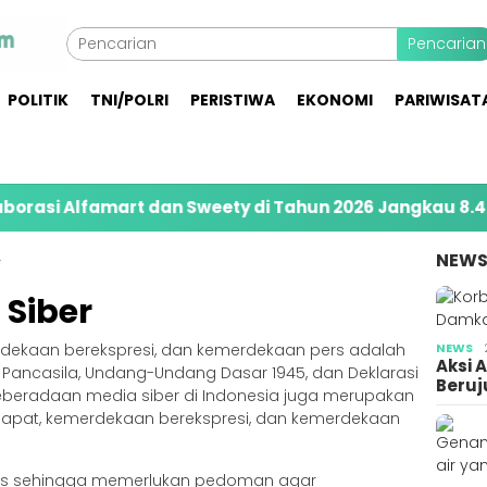
Pencarian
POLITIK
TNI/POLRI
PERISTIWA
EKONOMI
PARIWISAT
amart dan Sweety di Tahun 2026 Jangkau 8.400 Peneri
NEW
r
Siber
ekaan berekspresi, dan kemerdekaan pers adalah
NEWS
Aksi 
 Pancasila, Undang-Undang Dasar 1945, dan Deklarasi
Beruj
Keberadaan media siber di Indonesia juga merupakan
apat, kemerdekaan berekspresi, dan kemerdekaan
usus sehingga memerlukan pedoman agar