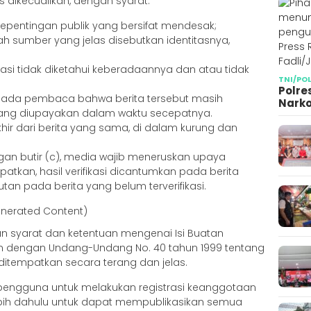
s dikecualikan, dengan syarat:
pentingan publik yang bersifat mendesak;
h sumber yang jelas disebutkan identitasnya,
masi tidak diketahui keberadaannya dan atau tidak
TNI/PO
Polre
pada pembaca bahwa berita tersebut masih
Narko
t yang diupayakan dalam waktu secepatnya.
ir dari berita yang sama, di dalam kurung dan
gan butir (c), media wajib meneruskan upaya
idapatkan, hasil verifikasi dicantumkan pada berita
an pada berita yang belum terverifikasi.
enerated Content)
n syarat dan ketentuan mengenai Isi Buatan
n dengan Undang-Undang No. 40 tahun 1999 tentang
g ditempatkan secara terang dan jelas.
 pengguna untuk melakukan registrasi keanggotaan
ebih dahulu untuk dapat mempublikasikan semua