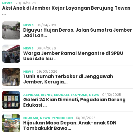
NEWS
20/04/2026
Aksi Anak di Jember Kejar Layangan Berujung Tewas
…
NEWS
09/04/2026
Diguyur Hujan Deras, Jalan Sumatra Jember
Jadi Lan…
NEWS
01/04/2026
Warga Jember Ramai Mengantre di SPBU
Usai Ada Isu …
NEWS
29/03/2026
1 Unit Rumah Terbakar di Jenggawah
Jember, Kerugia…
ASPIRASI
,
BISNIS
,
EDUKASI
,
EKONOMI
,
NEWS
04/12/2025
Galeri 24 Kian Diminati, Pegadaian Dorong
Edukasi …
EDUKASI
,
NEWS
,
PENDIDIKAN
13/06/2025
Hijaukan Masa Depan: Anak-anak SDN
Tambakukir Bawa…