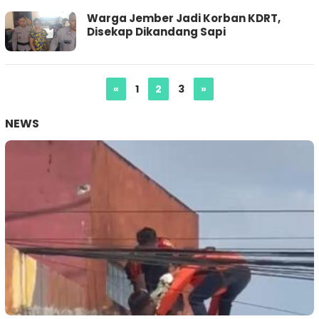
Warga Jember Jadi Korban KDRT,
Disekap Dikandang Sapi
«
1
2
3
»
NEWS