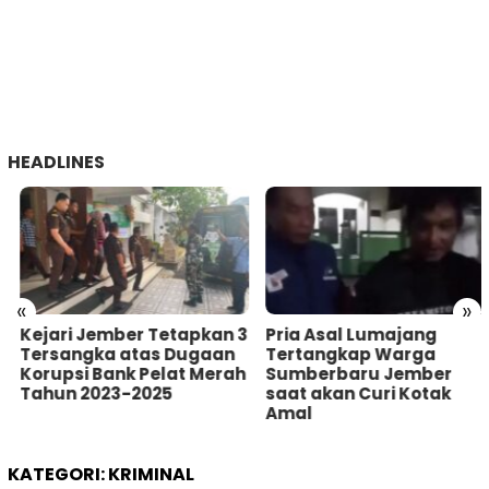
HEADLINES
«
»
Kejari Jember Tetapkan 3
Pria Asal Lumajang
Tersangka atas Dugaan
Tertangkap Warga
Korupsi Bank Pelat Merah
Sumberbaru Jember
Tahun 2023-2025
saat akan Curi Kotak
Amal
KATEGORI:
KRIMINAL