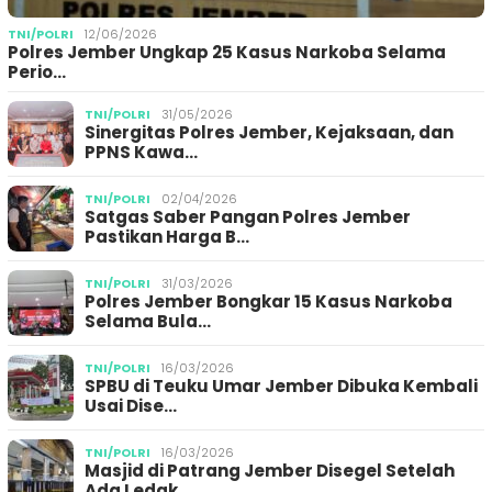
TNI/POLRI
12/06/2026
Polres Jember Ungkap 25 Kasus Narkoba Selama
Perio…
TNI/POLRI
31/05/2026
Sinergitas Polres Jember, Kejaksaan, dan
PPNS Kawa…
TNI/POLRI
02/04/2026
Satgas Saber Pangan Polres Jember
Pastikan Harga B…
TNI/POLRI
31/03/2026
Polres Jember Bongkar 15 Kasus Narkoba
Selama Bula…
TNI/POLRI
16/03/2026
SPBU di Teuku Umar Jember Dibuka Kembali
Usai Dise…
TNI/POLRI
16/03/2026
Masjid di Patrang Jember Disegel Setelah
Ada Ledak…