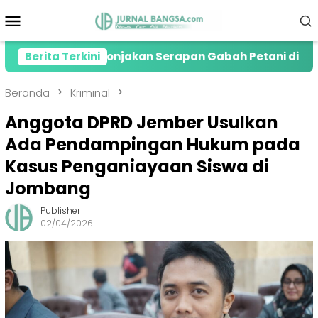
Loncat
Menu
ke
Mobile
konten
esiasi Lonjakan Serapan Gabah Petani di Jember
Berita Terkini
Beranda
Kriminal
Anggota DPRD Jember Usulkan
Ada Pendampingan Hukum pada
Kasus Penganiayaan Siswa di
Jombang
Publisher
02/04/2026