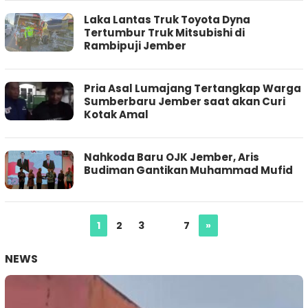
Laka Lantas Truk Toyota Dyna
Tertumbur Truk Mitsubishi di
Rambipuji Jember
Pria Asal Lumajang Tertangkap Warga
Sumberbaru Jember saat akan Curi
Kotak Amal
Nahkoda Baru OJK Jember, Aris
Budiman Gantikan Muhammad Mufid
1
2
3
…
7
»
NEWS