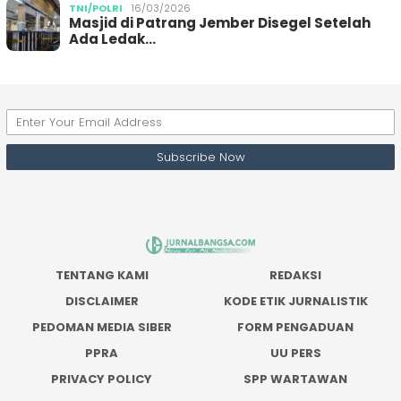
TNI/POLRI
16/03/2026
Masjid di Patrang Jember Disegel Setelah
Ada Ledak…
TENTANG KAMI
REDAKSI
DISCLAIMER
KODE ETIK JURNALISTIK
PEDOMAN MEDIA SIBER
FORM PENGADUAN
PPRA
UU PERS
PRIVACY POLICY
SPP WARTAWAN