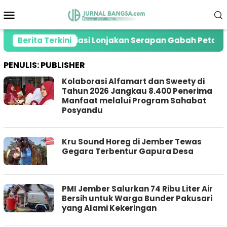
Loncat
Menu
ke
Mobile
konten
log RI Apresiasi Lonjakan Serapan Gabah Petani di Je
Berita Terkini
PENULIS:
PUBLISHER
Kolaborasi Alfamart dan Sweety di
Tahun 2026 Jangkau 8.400 Penerima
Manfaat melalui Program Sahabat
Posyandu
Kru Sound Horeg di Jember Tewas
Gegara Terbentur Gapura Desa
PMI Jember Salurkan 74 Ribu Liter Air
Bersih untuk Warga Bunder Pakusari
yang Alami Kekeringan