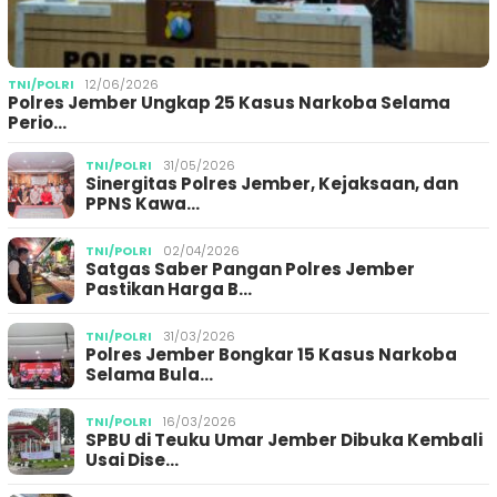
TNI/POLRI
12/06/2026
Polres Jember Ungkap 25 Kasus Narkoba Selama
Perio…
TNI/POLRI
31/05/2026
Sinergitas Polres Jember, Kejaksaan, dan
PPNS Kawa…
TNI/POLRI
02/04/2026
Satgas Saber Pangan Polres Jember
Pastikan Harga B…
TNI/POLRI
31/03/2026
Polres Jember Bongkar 15 Kasus Narkoba
Selama Bula…
TNI/POLRI
16/03/2026
SPBU di Teuku Umar Jember Dibuka Kembali
Usai Dise…