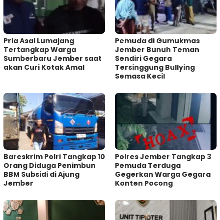
Pria Asal Lumajang
Pemuda di Gumukmas
Tertangkap Warga
Jember Bunuh Teman
Sumberbaru Jember saat
Sendiri Gegara
akan Curi Kotak Amal
Tersinggung Bullying
Semasa Kecil
Bareskrim Polri Tangkap 10
Polres Jember Tangkap 3
Orang Diduga Penimbun
Pemuda Terduga
BBM Subsidi di Ajung
Gegerkan Warga Gegara
Jember
Konten Pocong