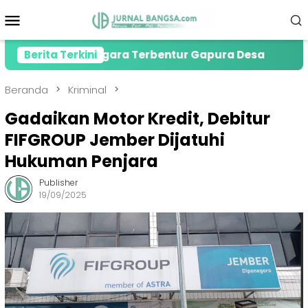
Loncat
Menu
ke
Mobile
konten
r Tewas Gegara Terbentur Gapura Desa
Berita Terkini
PMI Jemb
Beranda
Kriminal
Gadaikan Motor Kredit, Debitur
FIFGROUP Jember Dijatuhi
Hukuman Penjara
Publisher
19/09/2025