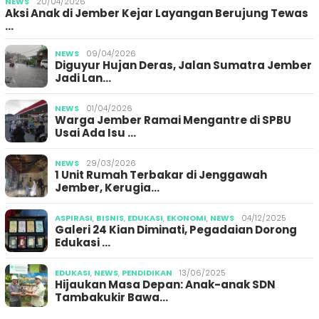
NEWS
20/04/2026
Aksi Anak di Jember Kejar Layangan Berujung Tewas
…
NEWS
09/04/2026
Diguyur Hujan Deras, Jalan Sumatra Jember
Jadi Lan…
NEWS
01/04/2026
Warga Jember Ramai Mengantre di SPBU
Usai Ada Isu …
NEWS
29/03/2026
1 Unit Rumah Terbakar di Jenggawah
Jember, Kerugia…
ASPIRASI
,
BISNIS
,
EDUKASI
,
EKONOMI
,
NEWS
04/12/2025
Galeri 24 Kian Diminati, Pegadaian Dorong
Edukasi …
EDUKASI
,
NEWS
,
PENDIDIKAN
13/06/2025
Hijaukan Masa Depan: Anak-anak SDN
Tambakukir Bawa…