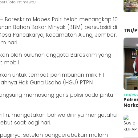
r (Foto: Istimewa).
– Bareskrim Mabes Polri telah menangkap 10
nan Bahan Bakar Minyak (BBM) bersubsidi di
TNI/P
Desa Pancakarya, Kecamatan Ajung, Jember,
m hari.
kan oleh puluhan anggota Bareskrim yang
t mobil.
akan untuk tempat penimbunan milik PT
nahnya Hak Guna Usaha (HGU) PTPN.
langsung memasang garis polisi pada pintu
TNI/PO
Polre
Narko
rifin, mengatakan bahwa dirinya mengetahui
sebut saat pagi hari.
itu paginya, setelah penggerebekan malam