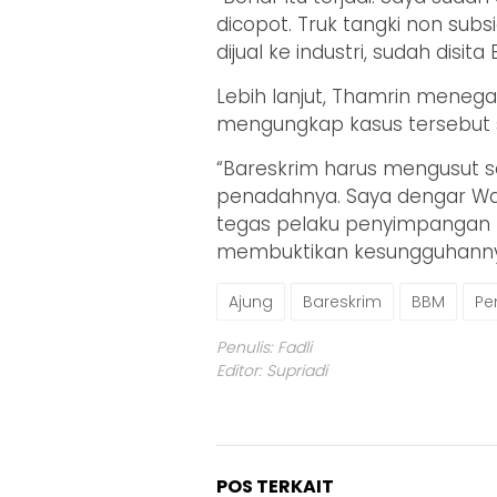
dicopot. Truk tangki non subsi
dijual ke industri, sudah disit
Lebih lanjut, Thamrin meneg
mengungkap kasus tersebut s
“Bareskrim harus mengusut s
penadahnya. Saya dengar W
tegas pelaku penyimpangan B
membuktikan kesungguhannya
Ajung
Bareskrim
BBM
Pe
Penulis: Fadli
Editor: Supriadi
POS TERKAIT