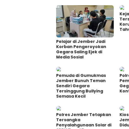
Kej
Ter
Koru
Tah
Pelajar di Jember Jadi
Korban Pengeroyokan
Gegara Saling Ejek di
Media Sosial
Pemuda di Gumukmas
Pol
Jember Bunuh Teman
Pem
Sendiri Gegara
Geg
Tersinggung Bullying
Kon
Semasa Kecil
Polres Jember Tetapkan
Kio
Tersangka
Jem
Penyalahgunaan Solar di
Did