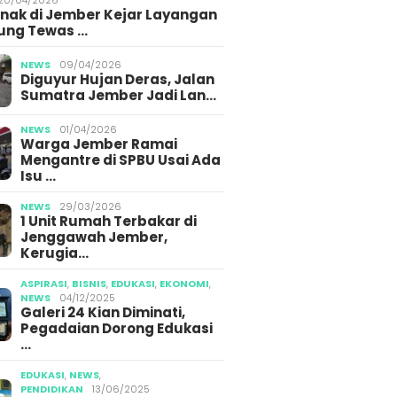
Anak di Jember Kejar Layangan
ung Tewas …
NEWS
09/04/2026
Diguyur Hujan Deras, Jalan
Sumatra Jember Jadi Lan…
NEWS
01/04/2026
Warga Jember Ramai
Mengantre di SPBU Usai Ada
Isu …
NEWS
29/03/2026
1 Unit Rumah Terbakar di
Jenggawah Jember,
Kerugia…
ASPIRASI
,
BISNIS
,
EDUKASI
,
EKONOMI
,
NEWS
04/12/2025
Galeri 24 Kian Diminati,
Pegadaian Dorong Edukasi
…
EDUKASI
,
NEWS
,
PENDIDIKAN
13/06/2025