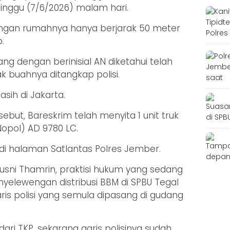
Minggu (7/6/2026) malam hari.
engan rumahnya hanya berjarak 50 meter
.
ng dengan berinisial AN diketahui telah
k buahnya ditangkap polisi.
sih di Jakarta.
but, Bareskrim telah menyita 1 unit truk
Nopol) AD 9780 LC.
da di halaman Satlantas Polres Jember.
ni Thamrin, praktisi hukum yang sedang
elewengan distribusi BBM di SPBU Tegal
s polisi yang semula dipasang di gudang
 dari TKP, sekarang garis polisinya sudah