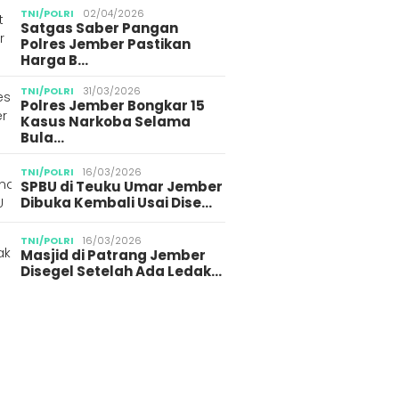
TNI/POLRI
02/04/2026
Satgas Saber Pangan
Polres Jember Pastikan
Harga B…
TNI/POLRI
31/03/2026
Polres Jember Bongkar 15
Kasus Narkoba Selama
Bula…
TNI/POLRI
16/03/2026
SPBU di Teuku Umar Jember
Dibuka Kembali Usai Dise…
TNI/POLRI
16/03/2026
Masjid di Patrang Jember
Disegel Setelah Ada Ledak…