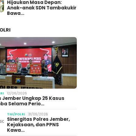
Hijaukan Masa Depan:
Anak-anak SDN Tambakukir
Bawa…
OLRI
LRI
12/06/2026
s Jember Ungkap 25 Kasus
ba Selama Perio…
TNI/POLRI
31/05/2026
Sinergitas Polres Jember,
Kejaksaan, dan PPNS
Kawa…