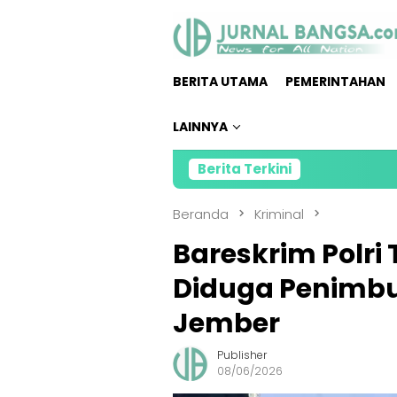
Loncat
ke
konten
BERITA UTAMA
PEMERINTAHAN
LAINNYA
Berita Terkini
Kolabo
Beranda
Kriminal
Bareskrim Polri
Diduga Penimbu
Jember
Publisher
08/06/2026