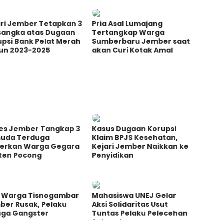
ari Jember Tetapkan 3
Pria Asal Lumajang
sangka atas Dugaan
Tertangkap Warga
psi Bank Pelat Merah
Sumberbaru Jember saat
un 2023-2025
akan Curi Kotak Amal
res Jember Tangkap 3
Kasus Dugaan Korupsi
uda Terduga
Klaim BPJS Kesehatan,
erkan Warga Gegara
Kejari Jember Naikkan ke
ten Pocong
Penyidikan
s Warga Tisnogambar
Mahasiswa UNEJ Gelar
ber Rusak, Pelaku
Aksi Solidaritas Usut
uga Gangster
Tuntas Pelaku Pelecehan