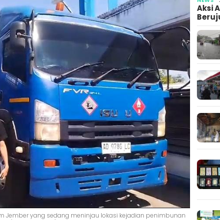
Aksi 
Beruj
m Jember yang sedang meninjau lokasi kejadian penimbunan