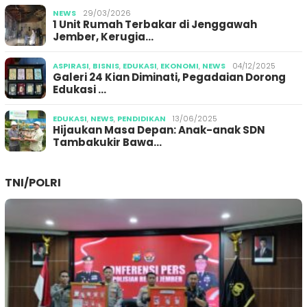
NEWS
29/03/2026
1 Unit Rumah Terbakar di Jenggawah
Jember, Kerugia…
ASPIRASI
,
BISNIS
,
EDUKASI
,
EKONOMI
,
NEWS
04/12/2025
Galeri 24 Kian Diminati, Pegadaian Dorong
Edukasi …
EDUKASI
,
NEWS
,
PENDIDIKAN
13/06/2025
Hijaukan Masa Depan: Anak-anak SDN
Tambakukir Bawa…
TNI/POLRI