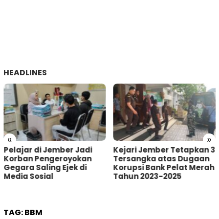
HEADLINES
«
»
Kejari Jember Tetapkan 3
Pria Asal Lumajang
Tersangka atas Dugaan
Tertangkap Warga
Korupsi Bank Pelat Merah
Sumberbaru Jember
Tahun 2023-2025
saat akan Curi Kotak
Amal
TAG:
BBM