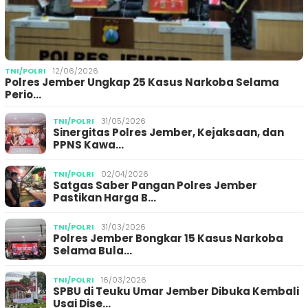
TNI/POLRI
12/06/2026
Polres Jember Ungkap 25 Kasus Narkoba Selama
Perio…
TNI/POLRI
31/05/2026
Sinergitas Polres Jember, Kejaksaan, dan
PPNS Kawa…
TNI/POLRI
02/04/2026
Satgas Saber Pangan Polres Jember
Pastikan Harga B…
TNI/POLRI
31/03/2026
Polres Jember Bongkar 15 Kasus Narkoba
Selama Bula…
TNI/POLRI
16/03/2026
SPBU di Teuku Umar Jember Dibuka Kembali
Usai Dise…