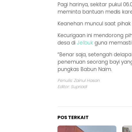
Pagi harinya, sekitar pukul 0
meminta bantuan medis karen
Keanehan muncul saat pihak 
Kecurigaan ini mendorong pi
desa di
Jelbuk
guna memastik
“Benar saja, setengah delap
penemuan seorang bayi yang d
pungkas Babun Naim.
Penulis: Zainul Hasan
Editor: Supriadi
POS TERKAIT