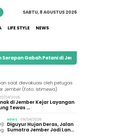
n
SABTU, 8 AGUSTUS 2026
A
LIFE STYLE
NEWS
 Petani di Jember
Kolaborasi Alfamart dan Swee
S
20/04/2026
Anak di Jember Kejar Layangan
ung Tewas …
NEWS
09/04/2026
Diguyur Hujan Deras, Jalan
Sumatra Jember Jadi Lan…