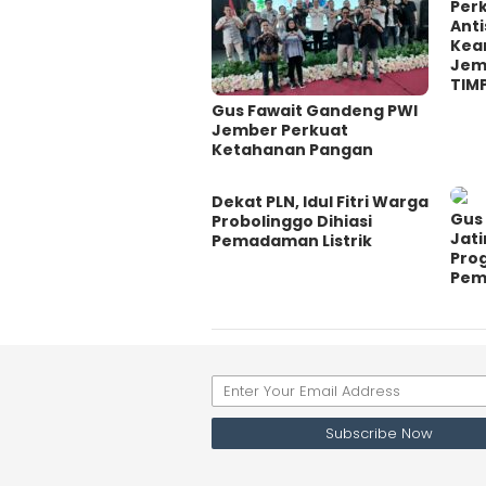
Perk
Ant
Kea
Jem
TIM
Gus Fawait Gandeng PWI
Jember Perkuat
Ketahanan Pangan
Dekat PLN, Idul Fitri Warga
Gus 
Probolinggo Dihiasi
Jati
Pemadaman Listrik
Pro
Pem