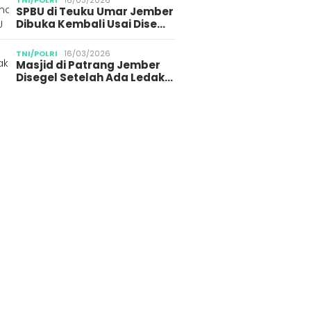
TNI/POLRI
16/03/2026
SPBU di Teuku Umar Jember
Dibuka Kembali Usai Dise…
TNI/POLRI
16/03/2026
Masjid di Patrang Jember
Disegel Setelah Ada Ledak…