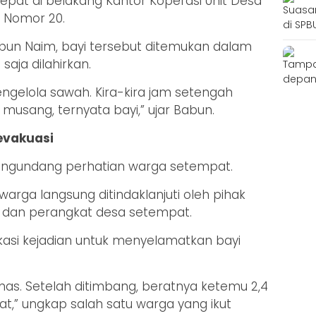
epat di belakang Kantor Koperasi Unit Desa
g Nomor 20.
bun Naim, bayi tersebut ditemukan dalam
saja dilahirkan.
ngelola sawah. Kira-kira jam setengah
 musang, ternyata bayi,” ujar Babun.
evakuasi
engundang perhatian warga setempat.
arga langsung ditindaklanjuti oleh pihak
n, dan perangkat desa setempat.
kasi kejadian untuk menyelamatkan bayi
as. Setelah ditimbang, beratnya ketemu 2,4
hat,” ungkap salah satu warga yang ikut