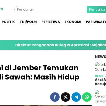
Pencaria
POLITIK
TNI/POLRI
PERISTIWA
EKONOMI
PARIWISAT
 Pengadaan Bulog RI Apresiasi Lonjakan Serapan Gabah
NEW
ni di Jember Temukan
 di Sawah: Masih Hidup
NEWS
Aksi 
Beruj