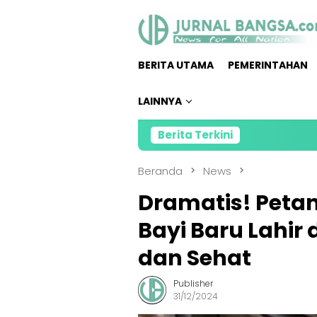
Loncat
ke
konten
BERITA UTAMA
PEMERINTAHAN
LAINNYA
Berita Terkini
Direktur
Beranda
News
Dramatis! Peta
Bayi Baru Lahir
dan Sehat
Publisher
31/12/2024