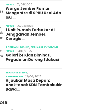
NEWS
01/04/2026
Warga Jember Ramai
Mengantre di SPBU Usai Ada
Isu …
NEWS
29/03/2026
1 Unit Rumah Terbakar di
Jenggawah Jember,
Kerugia…
ASPIRASI
,
BISNIS
,
EDUKASI
,
EKONOMI
,
NEWS
04/12/2025
Galeri 24 Kian Diminati,
Pegadaian Dorong Edukasi
…
EDUKASI
,
NEWS
,
PENDIDIKAN
13/06/2025
Hijaukan Masa Depan:
Anak-anak SDN Tambakukir
Bawa…
OLRI