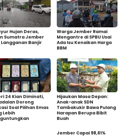
yur Hujan Deras,
Warga Jember Ramai
an Sumatra Jember
Mengantre di SPBU Usai
 Langganan Banjir
Ada Isu Kenaikan Harga
BBM
ri 24 Kian Diminati,
Hijaukan Masa Depan:
adaian Dorong
Anak-anak SDN
asi Soal Pilihan Emas
Tambakukir Bawa Pulang
g Lebih
Harapan Berupa Bibit
guntungkan
Buah
Jember Capai 98,61%