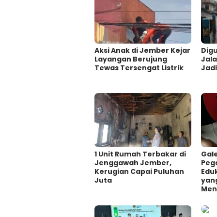
Aksi Anak di Jember Kejar
Digu
Layangan Berujung
Jal
Tewas Tersengat Listrik
Jadi
1 Unit Rumah Terbakar di
Gale
Jenggawah Jember,
Peg
Kerugian Capai Puluhan
Eduk
Juta
yan
Men