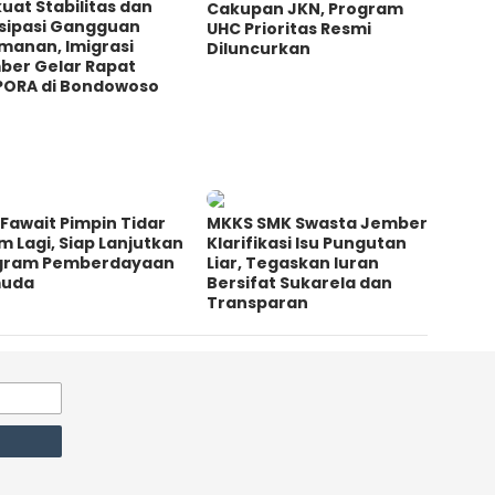
uat Stabilitas dan
Cakupan JKN, Program
isipasi Gangguan
UHC Prioritas Resmi
manan, Imigrasi
Diluncurkan
ber Gelar Rapat
PORA di Bondowoso
Fawait Pimpin Tidar
MKKS SMK Swasta Jember
m Lagi, Siap Lanjutkan
Klarifikasi Isu Pungutan
gram Pemberdayaan
Liar, Tegaskan Iuran
uda
Bersifat Sukarela dan
Transparan