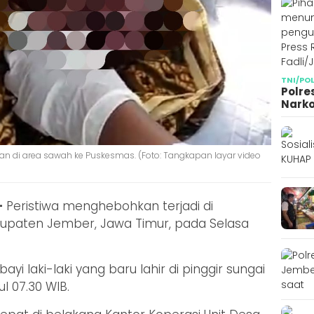
TNI/PO
Polre
Narko
 di area sawah ke Puskesmas. (Foto: Tangkapan layar video
–
Peristiwa menghebohkan terjadi di
upaten Jember, Jawa Timur, pada Selasa
 laki-laki yang baru lahir di pinggir sungai
l 07.30 WIB.