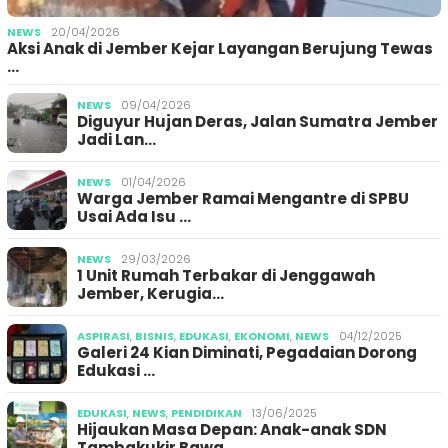
NEWS
20/04/2026
Aksi Anak di Jember Kejar Layangan Berujung Tewas
…
NEWS
09/04/2026
Diguyur Hujan Deras, Jalan Sumatra Jember
Jadi Lan…
NEWS
01/04/2026
Warga Jember Ramai Mengantre di SPBU
Usai Ada Isu …
NEWS
29/03/2026
1 Unit Rumah Terbakar di Jenggawah
Jember, Kerugia…
ASPIRASI
,
BISNIS
,
EDUKASI
,
EKONOMI
,
NEWS
04/12/2025
Galeri 24 Kian Diminati, Pegadaian Dorong
Edukasi …
EDUKASI
,
NEWS
,
PENDIDIKAN
13/06/2025
Hijaukan Masa Depan: Anak-anak SDN
Tambakukir Bawa…