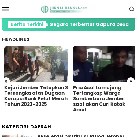
Loncat
Menu
ke
Mobile
konten
 Jember Tewas Gegara Terbentur Gapura Desa
Berita Terkini
P
HEADLINES
«
»
Kejari Jember Tetapkan 3
Pria Asal Lumajang
Tersangka atas Dugaan
Tertangkap Warga
Korupsi Bank Pelat Merah
Sumberbaru Jember
Tahun 2023-2025
saat akan Curi Kotak
Amal
KATEGORI:
DAERAH
Akselerasi Distribusi, Bulog Jember