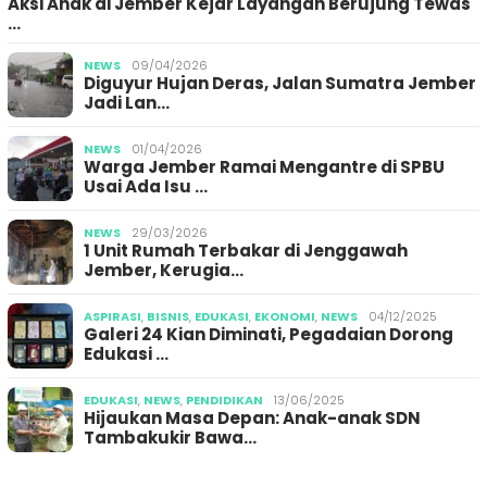
Aksi Anak di Jember Kejar Layangan Berujung Tewas
…
NEWS
09/04/2026
Diguyur Hujan Deras, Jalan Sumatra Jember
Jadi Lan…
NEWS
01/04/2026
Warga Jember Ramai Mengantre di SPBU
Usai Ada Isu …
NEWS
29/03/2026
1 Unit Rumah Terbakar di Jenggawah
Jember, Kerugia…
ASPIRASI
,
BISNIS
,
EDUKASI
,
EKONOMI
,
NEWS
04/12/2025
Galeri 24 Kian Diminati, Pegadaian Dorong
Edukasi …
EDUKASI
,
NEWS
,
PENDIDIKAN
13/06/2025
Hijaukan Masa Depan: Anak-anak SDN
Tambakukir Bawa…