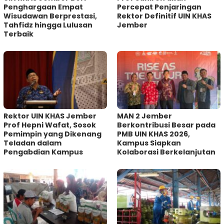
Penghargaan Empat
Percepat Penjaringan
Wisudawan Berprestasi,
Rektor Definitif UIN KHAS
Tahfidz hingga Lulusan
Jember
Terbaik
Rektor UIN KHAS Jember
MAN 2 Jember
Prof Hepni Wafat, Sosok
Berkontribusi Besar pada
Pemimpin yang Dikenang
PMB UIN KHAS 2026,
Teladan dalam
Kampus Siapkan
Pengabdian Kampus
Kolaborasi Berkelanjutan