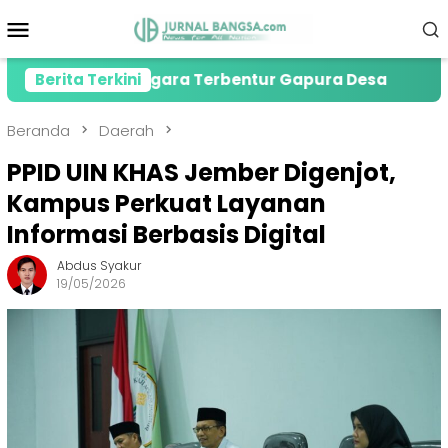
Loncat
Menu
ke
Mobile
konten
Tewas Gegara Terbentur Gapura Desa
Berita Terkini
PMI Jember
Beranda
Daerah
PPID UIN KHAS Jember Digenjot,
Kampus Perkuat Layanan
Informasi Berbasis Digital
Abdus Syakur
19/05/2026