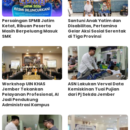
Persaingan SPMB Jatim
Santuni Anak Yatim dan
Ketat, Ribuan Peserta
Disabilitas, Pertamina
Masih Berpeluang Masuk
Gelar Aksi Sosial Serentak
SMK
di Tiga Provinsi
Workshop UIN KHAS
ASN Lakukan Verval Data
Jember Tekankan
Kemiskinan Tuai Pujian
Pelayanan Profesional, AI
dari Pj Sekda Jember
Jadi Pendukung
Administrasi Kampus