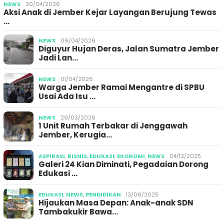
NEWS
20/04/2026
Aksi Anak di Jember Kejar Layangan Berujung Tewas
…
NEWS
09/04/2026
Diguyur Hujan Deras, Jalan Sumatra Jember
Jadi Lan…
NEWS
01/04/2026
Warga Jember Ramai Mengantre di SPBU
Usai Ada Isu …
NEWS
29/03/2026
1 Unit Rumah Terbakar di Jenggawah
Jember, Kerugia…
ASPIRASI
,
BISNIS
,
EDUKASI
,
EKONOMI
,
NEWS
04/12/2025
Galeri 24 Kian Diminati, Pegadaian Dorong
Edukasi …
EDUKASI
,
NEWS
,
PENDIDIKAN
13/06/2025
Hijaukan Masa Depan: Anak-anak SDN
Tambakukir Bawa…