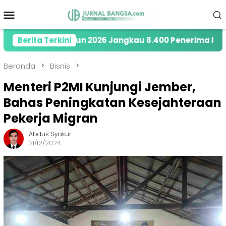
Loncat
Menu
ke
Mobile
konten
ety di Tahun 2026 Jangkau 8.400 Penerima Manfaat m
Berita Terkini
Beranda
Bisnis
Menteri P2MI Kunjungi Jember,
Bahas Peningkatan Kesejahteraan
Pekerja Migran
Abdus Syakur
21/12/2024