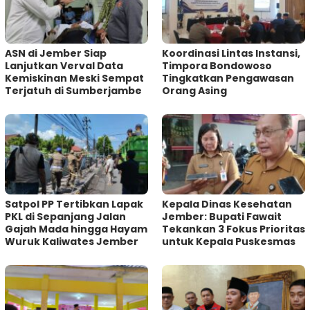
ASN di Jember Siap
Koordinasi Lintas Instansi,
Lanjutkan Verval Data
Timpora Bondowoso
Kemiskinan Meski Sempat
Tingkatkan Pengawasan
Terjatuh di Sumberjambe
Orang Asing
Satpol PP Tertibkan Lapak
Kepala Dinas Kesehatan
PKL di Sepanjang Jalan
Jember: Bupati Fawait
Gajah Mada hingga Hayam
Tekankan 3 Fokus Prioritas
Wuruk Kaliwates Jember
untuk Kepala Puskesmas