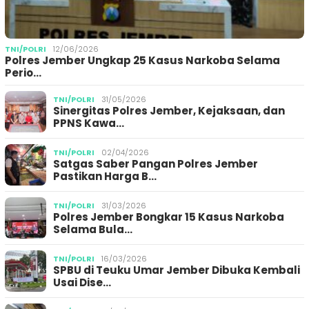
TNI/POLRI
12/06/2026
Polres Jember Ungkap 25 Kasus Narkoba Selama
Perio…
TNI/POLRI
31/05/2026
Sinergitas Polres Jember, Kejaksaan, dan
PPNS Kawa…
TNI/POLRI
02/04/2026
Satgas Saber Pangan Polres Jember
Pastikan Harga B…
TNI/POLRI
31/03/2026
Polres Jember Bongkar 15 Kasus Narkoba
Selama Bula…
TNI/POLRI
16/03/2026
SPBU di Teuku Umar Jember Dibuka Kembali
Usai Dise…