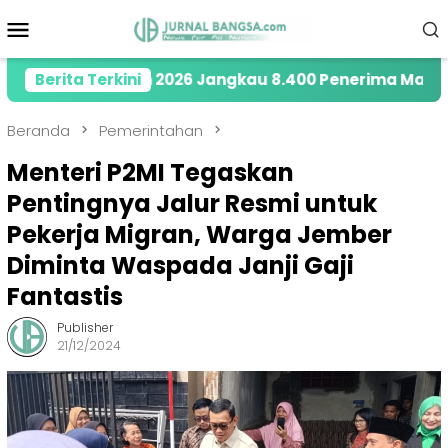
Loncat
Menu
ke
Mobile
konten
di Tahun 2026 Jangkau 8.400 Penerima Manfaat melalu
Berita Terkini
Beranda
Pemerintahan
Menteri P2MI Tegaskan
Pentingnya Jalur Resmi untuk
Pekerja Migran, Warga Jember
Diminta Waspada Janji Gaji
Fantastis
Publisher
21/12/2024