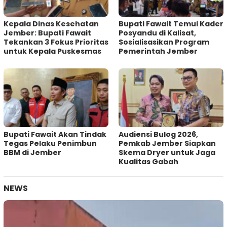
Kepala Dinas Kesehatan
Bupati Fawait Temui Kader
Jember: Bupati Fawait
Posyandu di Kalisat,
Tekankan 3 Fokus Prioritas
Sosialisasikan Program
untuk Kepala Puskesmas
Pemerintah Jember
Bupati Fawait Akan Tindak
Audiensi Bulog 2026,
Tegas Pelaku Penimbun
Pemkab Jember Siapkan
BBM di Jember
Skema Dryer untuk Jaga
Kualitas Gabah
NEWS