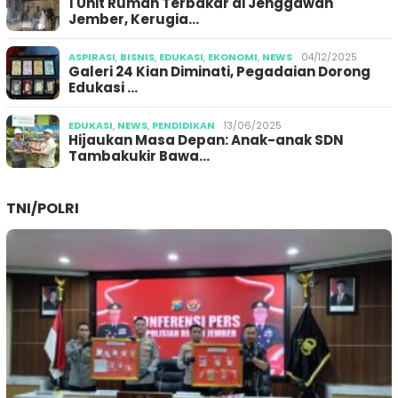
1 Unit Rumah Terbakar di Jenggawah
Jember, Kerugia…
ASPIRASI
,
BISNIS
,
EDUKASI
,
EKONOMI
,
NEWS
04/12/2025
Galeri 24 Kian Diminati, Pegadaian Dorong
Edukasi …
EDUKASI
,
NEWS
,
PENDIDIKAN
13/06/2025
Hijaukan Masa Depan: Anak-anak SDN
Tambakukir Bawa…
TNI/POLRI