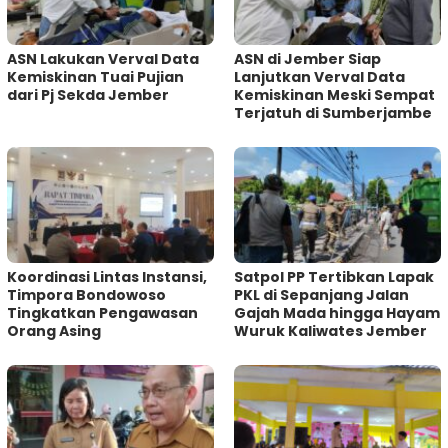
ASN Lakukan Verval Data
ASN di Jember Siap
Kemiskinan Tuai Pujian
Lanjutkan Verval Data
dari Pj Sekda Jember
Kemiskinan Meski Sempat
Terjatuh di Sumberjambe
Koordinasi Lintas Instansi,
Satpol PP Tertibkan Lapak
Timpora Bondowoso
PKL di Sepanjang Jalan
Tingkatkan Pengawasan
Gajah Mada hingga Hayam
Orang Asing
Wuruk Kaliwates Jember