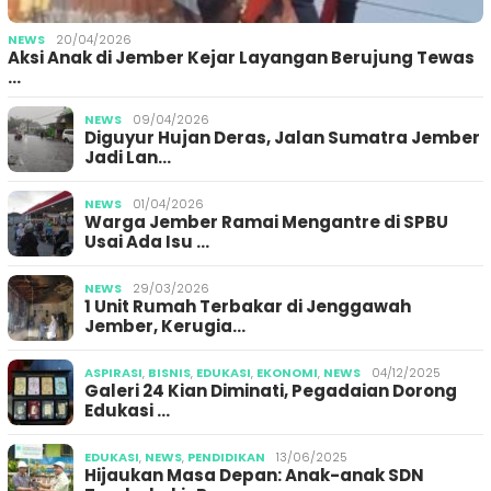
NEWS
20/04/2026
Aksi Anak di Jember Kejar Layangan Berujung Tewas
…
NEWS
09/04/2026
Diguyur Hujan Deras, Jalan Sumatra Jember
Jadi Lan…
NEWS
01/04/2026
Warga Jember Ramai Mengantre di SPBU
Usai Ada Isu …
NEWS
29/03/2026
1 Unit Rumah Terbakar di Jenggawah
Jember, Kerugia…
ASPIRASI
,
BISNIS
,
EDUKASI
,
EKONOMI
,
NEWS
04/12/2025
Galeri 24 Kian Diminati, Pegadaian Dorong
Edukasi …
EDUKASI
,
NEWS
,
PENDIDIKAN
13/06/2025
Hijaukan Masa Depan: Anak-anak SDN