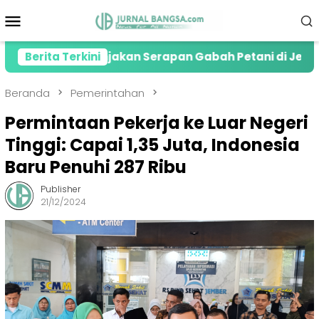
Loncat
Menu
ke
Mobile
konten
iasi Lonjakan Serapan Gabah Petani di Jember
Berita Terkini
K
Beranda
Pemerintahan
Permintaan Pekerja ke Luar Negeri
Tinggi: Capai 1,35 Juta, Indonesia
Baru Penuhi 287 Ribu
Publisher
21/12/2024