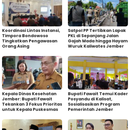
Koordinasi Lintas Instansi,
Satpol PP Tertibkan Lapak
Timpora Bondowoso
PKL di Sepanjang Jalan
Tingkatkan Pengawasan
Gajah Mada hingga Hayam
Orang Asing
Wuruk Kaliwates Jember
Kepala Dinas Kesehatan
Bupati Fawait Temui Kader
Jember: Bupati Fawait
Posyandu di Kalisat,
Tekankan 3 Fokus Prioritas
Sosialisasikan Program
untuk Kepala Puskesmas
Pemerintah Jember