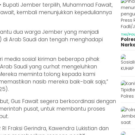
–
Bupati Jember terpilih, Muhammad Fawait,
Fawait, kembali menunjukkan kepeduliannya
embantu dua warga Jember yang menjadi
TNI/PO
I) di Arab Saudi dan tengah menghadapi
Polre
Narko
i media sosial kiriman beberapa pihak
Arab Saudi yang curhat mengeluhkan
. Mereka meminta tolong kepada kami
k memastikan nasib mereka baik-baik saja,”
25).
ebut, Gus Fawait segera berkoordinasi dengan
emerintah pusat, untuk membantu proses
but.
I Fraksi Gerindra, Kawendra Lukistian dan