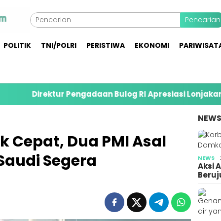
Pencarian
POLITIK
TNI/POLRI
PERISTIWA
EKONOMI
PARIWISAT
r Pengadaan Bulog RI Apresiasi Lonjakan Serapan Gaba
NEW
k Cepat, Dua PMI Asal
Saudi Segera
NEWS
Aksi 
Beruj