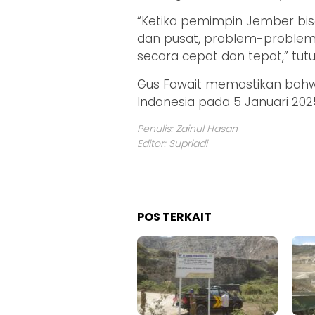
“Ketika pemimpin Jember bis
dan pusat, problem-problem d
secara cepat dan tepat,” tut
Gus Fawait memastikan bahw
Indonesia pada 5 Januari 20
Penulis: Zainul Hasan
Editor: Supriadi
POS TERKAIT