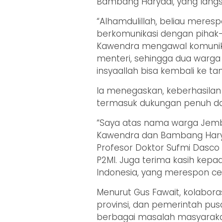
Bambang Haryadi, yang langs
“Alhamdulillah, beliau mere
berkomunikasi dengan pihak-
Kawendra mengawal komunika
menteri, sehingga dua warga
insyaallah bisa kembali ke tana
Ia menegaskan, keberhasilan i
termasuk dukungan penuh dari
“Saya atas nama warga Jem
Kawendra dan Bambang Haryad
Profesor Doktor Sufmi Dasco 
P2MI. Juga terima kasih kepa
Indonesia, yang merespon ce
Menurut Gus Fawait, kolabor
provinsi, dan pemerintah pu
berbagai masalah masyaraka