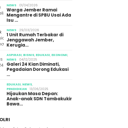
NEWS
01/04/2026
Warga Jember Ramai
Mengantre di SPBU Usai Ada
Isu …
NEWS
29/03/2026
1 Unit Rumah Terbakar di
Jenggawah Jember,
Kerugia…
ASPIRASI
,
BISNIS
,
EDUKASI
,
EKONOMI
,
NEWS
04/12/2025
Galeri 24 Kian Diminati,
Pegadaian Dorong Edukasi
…
EDUKASI
,
NEWS
,
PENDIDIKAN
13/06/2025
Hijaukan Masa Depan:
Anak-anak SDN Tambakukir
Bawa…
OLRI