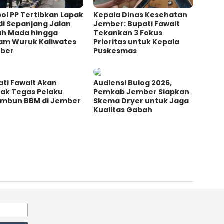
ol PP Tertibkan Lapak
Kepala Dinas Kesehatan
di Sepanjang Jalan
Jember: Bupati Fawait
ah Mada hingga
Tekankan 3 Fokus
am Wuruk Kaliwates
Prioritas untuk Kepala
ber
Puskesmas
ti Fawait Akan
Audiensi Bulog 2026,
dak Tegas Pelaku
Pemkab Jember Siapkan
imbun BBM di Jember
Skema Dryer untuk Jaga
Kualitas Gabah