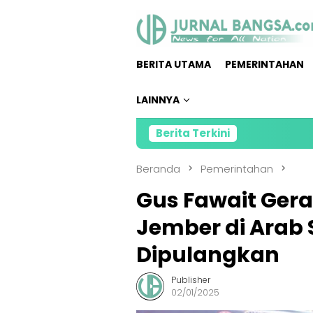
Loncat
ke
konten
BERITA UTAMA
PEMERINTAHAN
LAINNYA
Berita Terkini
Direktu
Beranda
Pemerintahan
Gus Fawait Gera
Jember di Arab 
Dipulangkan
Publisher
02/01/2025