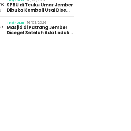
TNI/POLRI
16/03/2026
SPBU di Teuku Umar Jember
Dibuka Kembali Usai Dise…
TNI/POLRI
16/03/2026
Masjid di Patrang Jember
Disegel Setelah Ada Ledak…