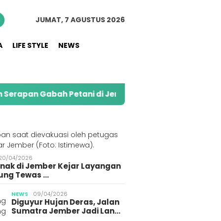
JUMAT, 7 AGUSTUS 2026
A
LIFE STYLE
NEWS
h Petani di Jember
Kolaborasi Alfamart dan Swe
S
20/04/2026
Anak di Jember Kejar Layangan
ung Tewas …
NEWS
09/04/2026
Diguyur Hujan Deras, Jalan
Sumatra Jember Jadi Lan…