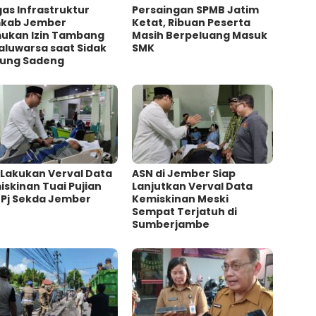
as Infrastruktur
Persaingan SPMB Jatim
kab Jember
Ketat, Ribuan Peserta
ukan Izin Tambang
Masih Berpeluang Masuk
aluwarsa saat Sidak
SMK
ung Sadeng
 Lakukan Verval Data
ASN di Jember Siap
skinan Tuai Pujian
Lanjutkan Verval Data
 Pj Sekda Jember
Kemiskinan Meski
Sempat Terjatuh di
Sumberjambe