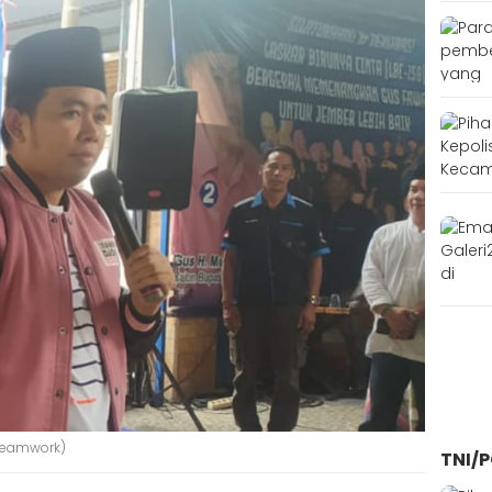
 Teamwork)
TNI/P