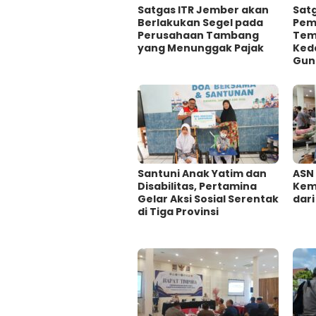
Satgas ITR Jember akan
Satg
Berlakukan Segel pada
Pem
Perusahaan Tambang
Tem
yang Menunggak Pajak
Ked
Gun
Santuni Anak Yatim dan
ASN
Disabilitas, Pertamina
Kemi
Gelar Aksi Sosial Serentak
dari
di Tiga Provinsi