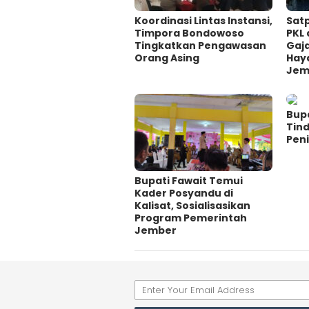
Koordinasi Lintas Instansi,
Satp
Timpora Bondowoso
PKL 
Tingkatkan Pengawasan
Gaj
Orang Asing
Hay
Jem
Bupa
Tin
Pen
Bupati Fawait Temui
Kader Posyandu di
Kalisat, Sosialisasikan
Program Pemerintah
Jember