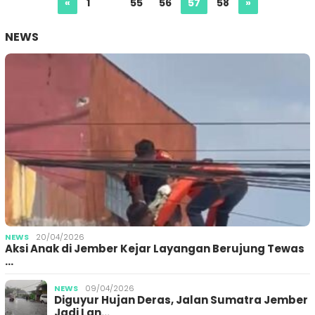
«
1
…
55
56
57
58
»
NEWS
NEWS
20/04/2026
Aksi Anak di Jember Kejar Layangan Berujung Tewas
…
NEWS
09/04/2026
Diguyur Hujan Deras, Jalan Sumatra Jember
Jadi Lan…