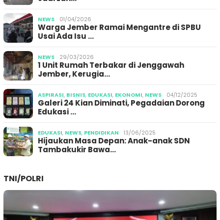
NEWS
01/04/2026
Warga Jember Ramai Mengantre di SPBU
Usai Ada Isu …
NEWS
29/03/2026
1 Unit Rumah Terbakar di Jenggawah
Jember, Kerugia…
ASPIRASI
,
BISNIS
,
EDUKASI
,
EKONOMI
,
NEWS
04/12/2025
Galeri 24 Kian Diminati, Pegadaian Dorong
Edukasi …
EDUKASI
,
NEWS
,
PENDIDIKAN
13/06/2025
Hijaukan Masa Depan: Anak-anak SDN
Tambakukir Bawa…
TNI/POLRI