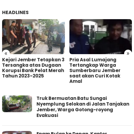
HEADLINES
«
»
Kejari Jember Tetapkan 3
Pria Asal Lumajang
Tersangka atas Dugaan
Tertangkap Warga
Korupsi Bank Pelat Merah
Sumberbaru Jember
Tahun 2023-2025
saat akan Curi Kotak
Amal
JURNAL
Truk Bermuatan Batu Sungai
BANGSA
Nyemplung Selokan di Jalan Tanjakan
Jember, Warga Gotong-royong
Evakuasi
Enam Bulan ke Depan, Kantor