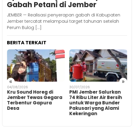
Gabah Petani di Jember
JEMBER — Realisasi penyerapan gabah di Kabupaten
Jember tercatat melampaui target tahunan setelah
Perum Bulog […]
BERITA TERKAIT
«
»
04/08/2026
30/07/2026
2
Kru Sound Horeg di
PMI Jember Salurkan
Jember Tewas Gegara
74 Ribu Liter Air Bersih
Terbentur Gapura
untuk Warga Bunder
Desa
Pakusari yang Alami
Kekeringan