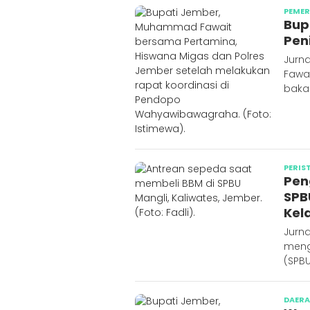
PEME
Bup
Pen
Jurn
Fawa
baka
PERIS
Pen
SPB
Kel
Jurn
meng
(SPBU
DAER