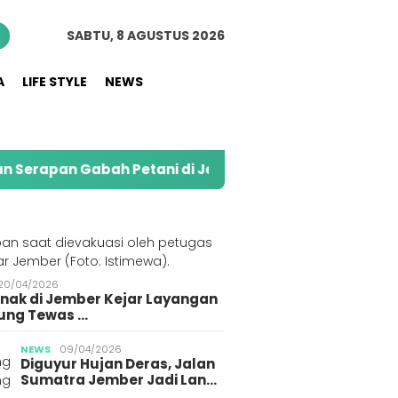
n
SABTU, 8 AGUSTUS 2026
A
LIFE STYLE
NEWS
pan Gabah Petani di Jember
Kolaborasi Alfamart
S
20/04/2026
Anak di Jember Kejar Layangan
Polres Jember Tangkap
ung Tewas …
3 Pemuda Terduga
Gegerkan Warga
krim Polri Tangkap
Pelaja
NEWS
09/04/2026
Gegara Konten Pocong
Diguyur Hujan Deras, Jalan
ang Diduga
Korba
Sumatra Jember Jadi Lan…
bun BBM Subsidi di
Gegara 