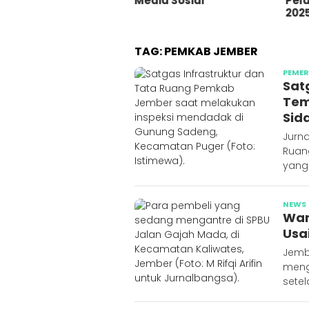
dia Sosial
Pelat Merah Tahun 2023-
saat
2025
Ama
TAG:
PEMKAB JEMBER
PEME
Sat
Tem
Sid
Jurna
Ruan
yang 
NEWS
War
Usa
Jemb
meng
setel