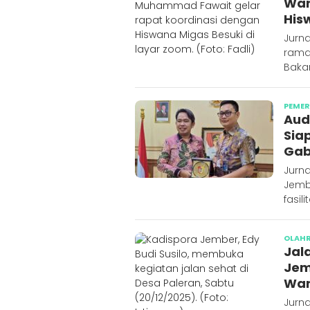
War
His
Jurn
rama
Bakar
PEME
Aud
Sia
Ga
Jurn
Jemb
fasi
OLAH
Jal
Jem
Wa
Jurn