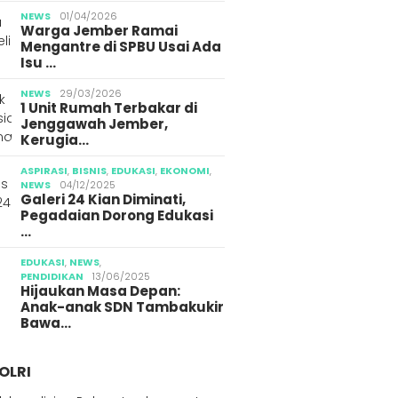
g Jember
Media 
NEWS
01/04/2026
Warga Jember Ramai
Mengantre di SPBU Usai Ada
Isu …
NEWS
29/03/2026
1 Unit Rumah Terbakar di
Jenggawah Jember,
Kerugia…
ASPIRASI
,
BISNIS
,
EDUKASI
,
EKONOMI
,
NEWS
04/12/2025
Galeri 24 Kian Diminati,
Pegadaian Dorong Edukasi
…
EDUKASI
,
NEWS
,
PENDIDIKAN
13/06/2025
Hijaukan Masa Depan:
Anak-anak SDN Tambakukir
Bawa…
OLRI