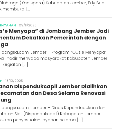
Olahraga (Kadispora) Kabupaten Jember, Edy Budi
lo, membuka […]
Publisher
RINTAHAN
09/11/2025
s’e Menyapa” di Jombang Jember Jadi
entum Dekatkan Pemerintah dengan
rga
albangsa.com, Jember – Program “Gus’e Menyapa”
ali hadir menyapa masyarakat Kabupaten Jember.
ini kegiatan […]
Publisher
AH
13/10/2025
anan Dispendukcapil Jember Dialihkan
Kecamatan dan Desa Selama Renovasi
dung
albangsa.com, Jember – Dinas Kependudukan dan
atatan Sipil (Dispendukcapil) Kabupaten Jember
kukan penyesuaian layanan selama […]