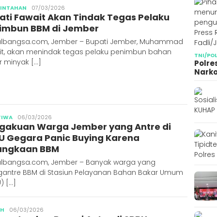
Publisher
RINTAHAN
07/03/2026
ati Fawait Akan Tindak Tegas Pelaku
imbun BBM di Jember
albangsa.com, Jember – Bupati Jember, Muhammad
it, akan menindak tegas pelaku penimbun bahan
TNI/PO
r minyak […]
Polre
Narko
Publisher
TIWA
06/03/2026
gakuan Warga Jember yang Antre di
U Gegara Panic Buying Karena
angkaan BBM
albangsa.com, Jember – Banyak warga yang
antre BBM di Stasiun Pelayanan Bahan Bakar Umum
) […]
Publisher
AH
06/03/2026