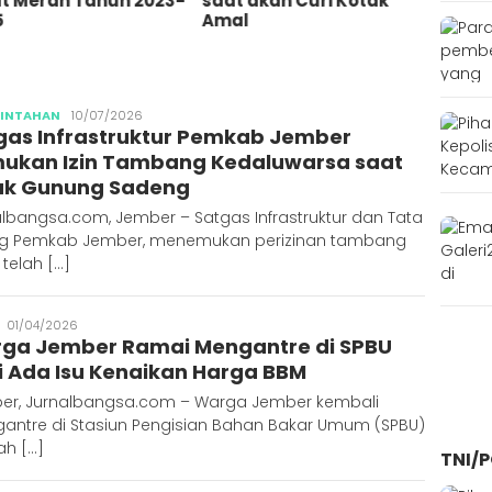
 akan Curi Kotak
Tersinggung Bullying
Ajun
l
Semasa Kecil
Publisher
RINTAHAN
10/07/2026
gas Infrastruktur Pemkab Jember
ukan Izin Tambang Kedaluwarsa saat
ak Gunung Sadeng
lbangsa.com, Jember – Satgas Infrastruktur dan Tata
g Pemkab Jember, menemukan perizinan tambang
telah […]
Publisher
01/04/2026
ga Jember Ramai Mengantre di SPBU
i Ada Isu Kenaikan Harga BBM
er, Jurnalbangsa.com – Warga Jember kembali
antre di Stasiun Pengisian Bahan Bakar Umum (SPBU)
ah […]
TNI/P