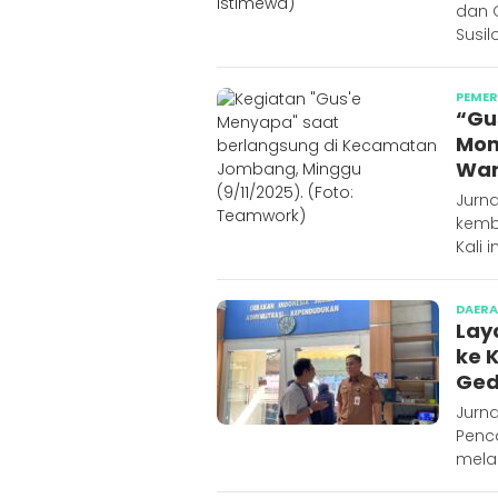
dan 
Susi
PEME
“Gu
Mom
Wa
Jurn
kemb
Kali 
DAER
Lay
ke 
Ge
Jurn
Penc
mela