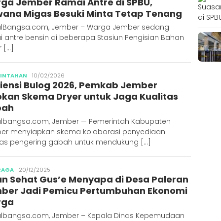
ga Jember Ramai Antre di SPBU,
wana Migas Besuki Minta Tetap Tenang
alBangsa.com, Jember – Warga Jember sedang
i antre bensin di beberapa Stasiun Pengisian Bahan
 […]
Publisher
RINTAHAN
10/02/2026
iensi Bulog 2026, Pemkab Jember
pkan Skema Dryer untuk Jaga Kualitas
bah
albangsa.com, Jember — Pemerintah Kabupaten
er menyiapkan skema kolaborasi penyediaan
litas pengering gabah untuk mendukung […]
Publisher
RAGA
20/12/2025
an Sehat Gus’e Menyapa di Desa Paleran
ber Jadi Pemicu Pertumbuhan Ekonomi
rga
albangsa.com, Jember – Kepala Dinas Kepemudaan