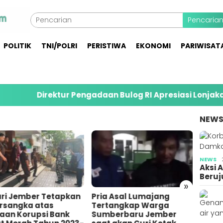
Pencaria
POLITIK
TNI/POLRI
PERISTIWA
EKONOMI
PARIWISAT
Direktur Pengadaan Bulog RI Apresiasi Lonjakan Sera
NEW
NEWS
Aksi 
Beruj
»
a Asal Lumajang
Pemuda di Gumukmas
Bares
tangkap Warga
Jember Bunuh Teman
10 Or
berbaru Jember
Sendiri Gegara
Penim