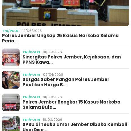
TNI/POLRI
12/06/2026
Polres Jember Ungkap 25 Kasus Narkoba Selama
Perio…
TNI/POLRI
31/05/2026
Sinergitas Polres Jember, Kejaksaan, dan
PPNS Kawa…
TNI/POLRI
02/04/2026
Satgas Saber Pangan Polres Jember
Pastikan Harga B…
TNI/POLRI
31/03/2026
Polres Jember Bongkar 15 Kasus Narkoba
Selama Bula…
TNI/POLRI
16/03/2026
SPBU di Teuku Umar Jember Dibuka Kembali
Usai Dise…