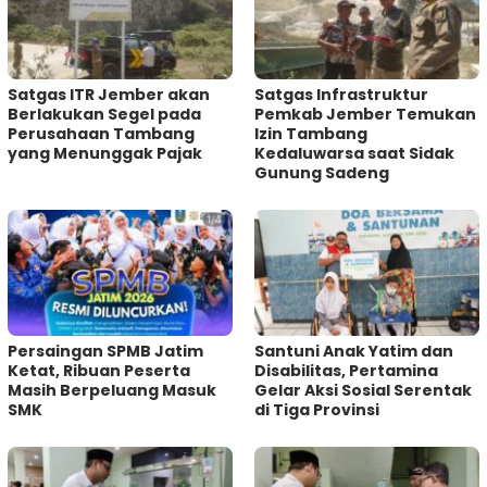
Satgas ITR Jember akan
Satgas Infrastruktur
Berlakukan Segel pada
Pemkab Jember Temukan
Perusahaan Tambang
Izin Tambang
yang Menunggak Pajak
Kedaluwarsa saat Sidak
Gunung Sadeng
Persaingan SPMB Jatim
Santuni Anak Yatim dan
Ketat, Ribuan Peserta
Disabilitas, Pertamina
Masih Berpeluang Masuk
Gelar Aksi Sosial Serentak
SMK
di Tiga Provinsi