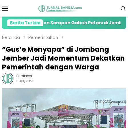
Loncat
Menu
ke
Mobile
konten
si Lonjakan Serapan Gabah Petani di Jember
Berita Terkini
Kol
Beranda
Pemerintahan
“Gus’e Menyapa” di Jombang
Jember Jadi Momentum Dekatkan
Pemerintah dengan Warga
Publisher
09/11/2025