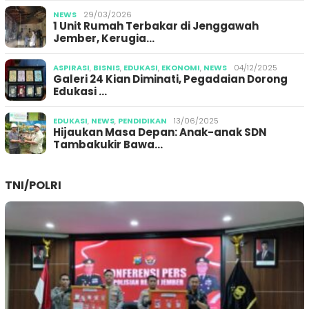
NEWS
29/03/2026
1 Unit Rumah Terbakar di Jenggawah
Jember, Kerugia…
ASPIRASI
,
BISNIS
,
EDUKASI
,
EKONOMI
,
NEWS
04/12/2025
Galeri 24 Kian Diminati, Pegadaian Dorong
Edukasi …
EDUKASI
,
NEWS
,
PENDIDIKAN
13/06/2025
Hijaukan Masa Depan: Anak-anak SDN
Tambakukir Bawa…
TNI/POLRI