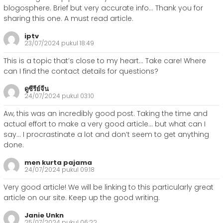
blogosphere. Brief but very accurate info… Thank you for
sharing this one. A must read article.
iptv
23/07/2024 pukul 18:49
This is a topic that’s close to my heart… Take care! Where
can I find the contact details for questions?
ดูซีรีย์จีน
24/07/2024 pukul 03:10
Aw, this was an incredibly good post. Taking the time and
actual effort to make a very good article… but what can I
say… I procrastinate a lot and don’t seem to get anything
done.
men kurta pajama
24/07/2024 pukul 09:18
Very good article! We will be linking to this particularly great
article on our site. Keep up the good writing.
Janie Unkn
25/07/2024 pukul 06:22