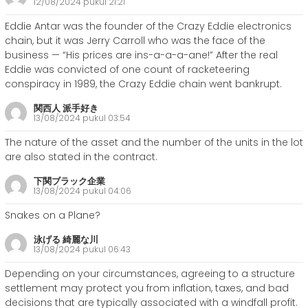
12/08/2024 pukul 21:21
Eddie Antar was the founder of the Crazy Eddie electronics
chain, but it was Jerry Carroll who was the face of the
business — “His prices are ins-a-a-a-ane!” After the real
Eddie was convicted of one count of racketeering
conspiracy in 1989, the Crazy Eddie chain went bankrupt.
関西人 派手好き
13/08/2024 pukul 03:54
The nature of the asset and the number of the units in the lot
are also stated in the contract.
下関ブラック企業
13/08/2024 pukul 04:06
Snakes on a Plane?
泳げる 綺麗な川
13/08/2024 pukul 06:43
Depending on your circumstances, agreeing to a structure
settlement may protect you from inflation, taxes, and bad
decisions that are typically associated with a windfall profit.