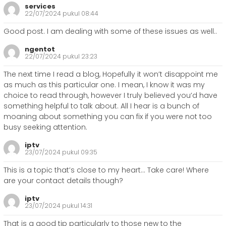
services
22/07/2024 pukul 08:44
Good post. I am dealing with some of these issues as well..
ngentot
22/07/2024 pukul 23:23
The next time I read a blog, Hopefully it won’t disappoint me
as much as this particular one. I mean, I know it was my
choice to read through, however I truly believed you’d have
something helpful to talk about. All I hear is a bunch of
moaning about something you can fix if you were not too
busy seeking attention.
iptv
23/07/2024 pukul 09:35
This is a topic that’s close to my heart… Take care! Where
are your contact details though?
iptv
23/07/2024 pukul 14:31
That is a good tip particularly to those new to the