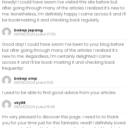
Howdy! I could have sworn I’ve visited this site before but
after going through many of the articles I realized it’s new to
me. Nonetheless, I’m definitely happy I came across it and I’ll
be bookmarking it and checking back regularly.
bokep jepang
08/09/2024 pukul 07:05
Good day! I could have sworn I’ve been to your blog before
but after going through many of the articles I realized it’s
new to me. Regardless, I’m certainly delighted I came
across it and I’ll be book-marking it and checking back
frequently!
bokep smp
08/09/2024 pukul 10:10
I used to be able to find good advice from your articles.
sky88
08/09/2024 pukul 15:48
I’m very pleased to discover this page. I need to to thank
you for your time just for this fantastic read!! I definitely loved