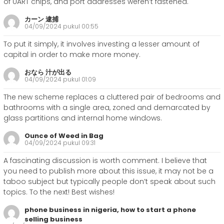
of UART chips, and port addresses weren’t fastened.
カーン 逮捕
04/09/2024 pukul 00:55
To put it simply, it involves investing a lesser amount of
capital in order to make more money.
おなら 汁が出る
04/09/2024 pukul 01:09
­The new scheme replaces a cluttered pair of bedrooms and
bathrooms with a single area, zoned and demarcated by
glass partitions and internal home windows.
Ounce of Weed in Bag
04/09/2024 pukul 09:31
A fascinating discussion is worth comment. I believe that
you need to publish more about this issue, it may not be a
taboo subject but typically people don’t speak about such
topics. To the next! Best wishes!
phone business in nigeria, how to start a phone
selling business