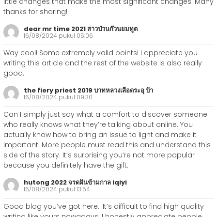
little changes that make the most significant changes. Many
thanks for sharing!
dear mr time 2021 สาวป่วนก๊วนยมทูต
16/08/2024 pukul 05:06
Way cool! Some extremely valid points! I appreciate you
writing this article and the rest of the website is also really
good.
the fiery priest 2019 บาทหลวงเลือดระอุ บ้า
16/08/2024 pukul 09:30
Can I simply just say what a comfort to discover someone
who really knows what they’re talking about online. You
actually know how to bring an issue to light and make it
important. More people must read this and understand this
side of the story. It’s surprising you’re not more popular
because you definitely have the gift.
hutong 2022 จรดฝันข้ามกาล iqiyi
16/08/2024 pukul 13:54
Good blog you’ve got here.. It’s difficult to find high quality
writing like yours nowadays. I honestly appreciate people