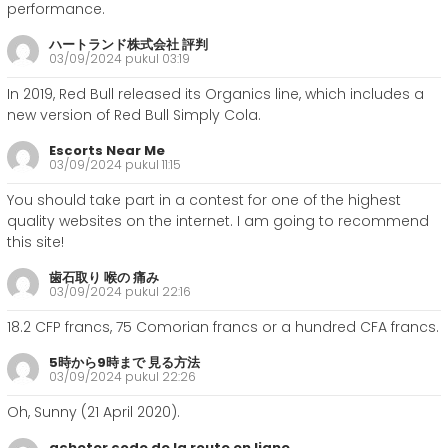
performance.
ハートランド株式会社 評判
03/09/2024 pukul 03:19
In 2019, Red Bull released its Organics line, which includes a
new version of Red Bull Simply Cola.
Escorts Near Me
03/09/2024 pukul 11:15
You should take part in a contest for one of the highest
quality websites on the internet. I am going to recommend
this site!
歯石取り 喉の 痛み
03/09/2024 pukul 22:16
18.2 CFP francs, 75 Comorian francs or a hundred CFA francs.
5時から9時まで 見る方法
03/09/2024 pukul 22:26
Oh, Sunny (21 April 2020).
acheter code de la route en ligne