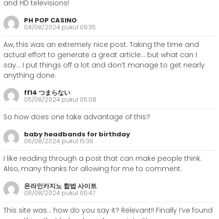
and HD televisions!
PH POP CASINO
04/08/2024 pukul 09:35
Aw, this was an extremely nice post. Taking the time and
actual effort to generate a great article… but what can I
say… I put things off a lot and don’t manage to get nearly
anything done.
ff14 つまらない
05/08/2024 pukul 05:08
So how does one take advantage of this?
baby headbands for birthday
06/08/2024 pukul 15:36
I like reading through a post that can make people think.
Also, many thanks for allowing for me to comment.
온라인카지노 합법 사이트
08/08/2024 pukul 00:47
This site was… how do you say it? Relevant!! Finally I’ve found