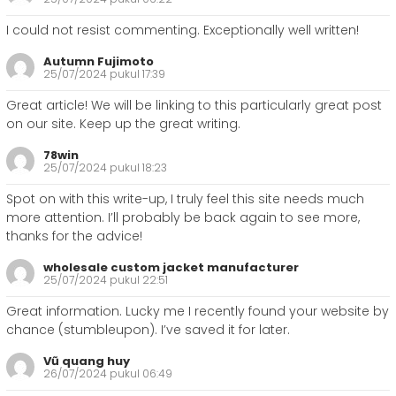
I could not resist commenting. Exceptionally well written!
Autumn Fujimoto
25/07/2024 pukul 17:39
Great article! We will be linking to this particularly great post
on our site. Keep up the great writing.
78win
25/07/2024 pukul 18:23
Spot on with this write-up, I truly feel this site needs much
more attention. I’ll probably be back again to see more,
thanks for the advice!
wholesale custom jacket manufacturer
25/07/2024 pukul 22:51
Great information. Lucky me I recently found your website by
chance (stumbleupon). I’ve saved it for later.
Vũ quang huy
26/07/2024 pukul 06:49