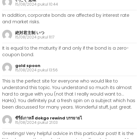
15/08/2024 pukul 10:44
In addition, corporate bonds are affected by interest rate
and market risks.
絶対君主制 いつ
15/08/2024 pukul 11:17
It is equal to the maturity if and only if the bond is a zero-
coupon bond.
gold spoon
15/08/2024 pukul 13:56
This is the perfect site for everyone who would like to
understand this topic. You understand so much its almost
hard to argue with you (not that I really would want to…
HaHa). You definitely put a fresh spin on a subject which has
been discussed for many years. Wonderful stuff, just great.
ซีรี่ย์เกาหลี dokgo rewind บรรยายไ
15/08/2024 pukul 21:03
Greetings! Very helpful advice in this particular post! It is the