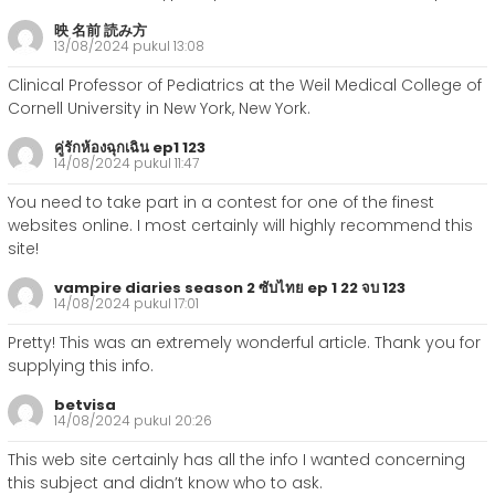
映 名前 読み方
13/08/2024 pukul 13:08
Clinical Professor of Pediatrics at the Weil Medical College of
Cornell University in New York, New York.
คู่รักห้องฉุกเฉิน ep1 123
14/08/2024 pukul 11:47
You need to take part in a contest for one of the finest
websites online. I most certainly will highly recommend this
site!
vampire diaries season 2 ซับไทย ep 1 22 จบ 123
14/08/2024 pukul 17:01
Pretty! This was an extremely wonderful article. Thank you for
supplying this info.
betvisa
14/08/2024 pukul 20:26
This web site certainly has all the info I wanted concerning
this subject and didn’t know who to ask.