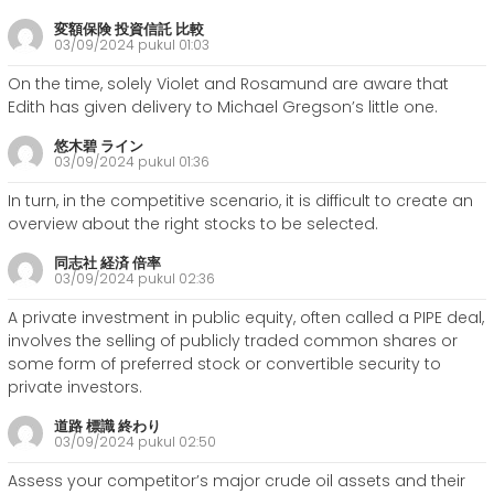
変額保険 投資信託 比較
03/09/2024 pukul 01:03
On the time, solely Violet and Rosamund are aware that
Edith has given delivery to Michael Gregson’s little one.
悠木碧 ライン
03/09/2024 pukul 01:36
In turn, in the competitive scenario, it is difficult to create an
overview about the right stocks to be selected.
同志社 経済 倍率
03/09/2024 pukul 02:36
A private investment in public equity, often called a PIPE deal,
involves the selling of publicly traded common shares or
some form of preferred stock or convertible security to
private investors.
道路 標識 終わり
03/09/2024 pukul 02:50
Assess your competitor’s major crude oil assets and their