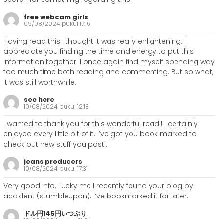
free webcam girls
09/08/2024 pukul 17:16
Having read this I thought it was really enlightening. I
appreciate you finding the time and energy to put this
information together. I once again find myself spending way
too much time both reading and commenting. But so what,
it was still worthwhile.
see here
10/08/2024 pukul 12:18
I wanted to thank you for this wonderful read!! I certainly
enjoyed every little bit of it. I’ve got you book marked to
check out new stuff you post…
jeans producers
10/08/2024 pukul 17:31
Very good info. Lucky me I recently found your blog by
accident (stumbleupon). I’ve bookmarked it for later.
ドル円145円いつぶり