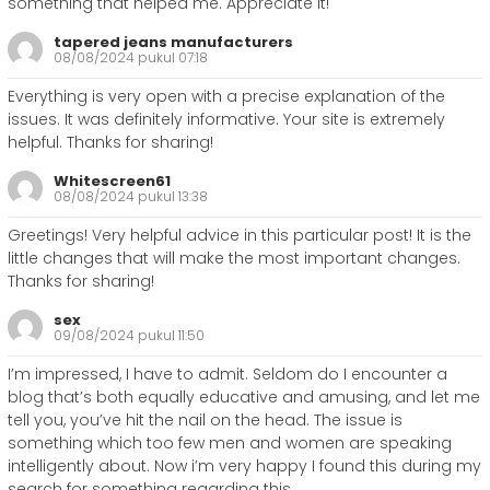
something that helped me. Appreciate it!
tapered jeans manufacturers
08/08/2024 pukul 07:18
Everything is very open with a precise explanation of the
issues. It was definitely informative. Your site is extremely
helpful. Thanks for sharing!
Whitescreen61
08/08/2024 pukul 13:38
Greetings! Very helpful advice in this particular post! It is the
little changes that will make the most important changes.
Thanks for sharing!
sex
09/08/2024 pukul 11:50
I’m impressed, I have to admit. Seldom do I encounter a
blog that’s both equally educative and amusing, and let me
tell you, you’ve hit the nail on the head. The issue is
something which too few men and women are speaking
intelligently about. Now i’m very happy I found this during my
search for something regarding this.