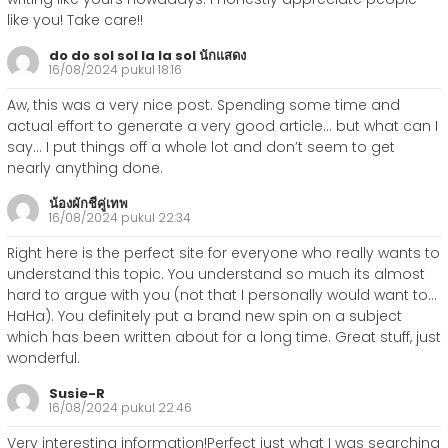
like you! Take care!!
do do sol sol la la sol นักแสดง
16/08/2024 pukul 18:16
Aw, this was a very nice post. Spending some time and
actual effort to generate a very good article… but what can I
say… I put things off a whole lot and don’t seem to get
nearly anything done.
น้องผักชีคู่เทพ
16/08/2024 pukul 22:34
Right here is the perfect site for everyone who really wants to
understand this topic. You understand so much its almost
hard to argue with you (not that I personally would want to…
HaHa). You definitely put a brand new spin on a subject
which has been written about for a long time. Great stuff, just
wonderful.
Susie-R
16/08/2024 pukul 22:46
Very interesting information!Perfect just what I was searching