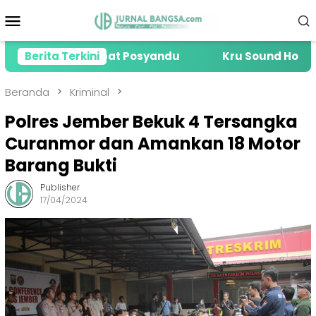
Loncat
Menu
ke
Mobile
konten
Kru Sound Horeg di Jember Tewas Gegara Terbentur 
Berita Terkini
Beranda
Kriminal
Polres Jember Bekuk 4 Tersangka
Curanmor dan Amankan 18 Motor
Barang Bukti
Publisher
17/04/2024