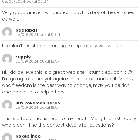
05/09/2024 pukul 06:27
Very good article. I will be dealing with a few of these issues
as well..
paglabas
05/09/2024 pukul 09:41
I couldn’t resist commenting. Exceptionally well written.
supply
05/09/2024 pukul 12:57
Hi, I do believe this is a great web site. I stumbledupon it 😉
I’m going to return yet again since I book marked it. Money
and freedom is the best way to change, may you be rich
and continue to help others.
Buy Pokemon Cards
05/09/2024 pukul 16:07
This is a topic that is near to my heart… Many thanks! Exactly
where can I find the contact details for questions?
bokep indo