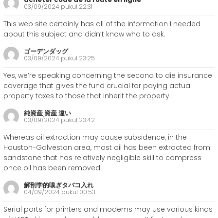
03/09/2024 pukul 22:31
This web site certainly has all of the information I needed
about this subject and didn’t know who to ask.
ゴーデンダッグ
03/09/2024 pukul 23:25
Yes, we’re speaking concerning the second to die insurance
coverage that gives the fund crucial for paying actual
property taxes to those that inherit the property.
純資産 資産 違い
03/09/2024 pukul 23:42
Whereas oil extraction may cause subsidence, in the
Houston-Galveston area, most oil has been extracted from
sandstone that has relatively negligible skill to compress
once oil has been removed.
解剖学的嗅ぎタバコ入れ
04/09/2024 pukul 00:53
Serial ports for printers and modems may use various kinds