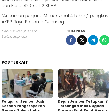
dan Pasal 480 ke 1, 2 KUHP.
“Ancaman penjara IM maksimal 4 tahun,” pungkas
AKBP Bayu Pratama Gubunagi.
Penulis: Zainul Hasan
SEBARKAN
Editor: Supriadi
POS TERKAIT
Pelajar di Jember Jadi
Kejari Jember Tetapkan 3
Korban Pengeroyokan
Tersangka atas Dugaan
Gegara Saling Ejek di
Korupsi Bank Pelat Merah