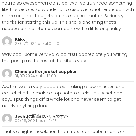
You’re so awesome! I don’t believe I’ve truly read something
like this before. So wonderful to discover another person with
some original thoughts on this subject matter. Seriously..
thanks for starting this up. This site is one thing that’s
needed on the internet, someone with a little originality.
Klikx
28/07/2024 pukul 00:00
Way cool! Some very valid points! I appreciate you writing
this post plus the rest of the site is very good.
China puffer jacket supplier
31/07/2024 pukul 12:00
Aw, this was a very good post. Taking a few minutes and
actual effort to make a top notch article… but what can I
say… I put things off a whole lot and never seem to get
nearly anything done.
Jeshdの配当はいくらですか
02/08/2024 pukul 14:15
That’s a higher resolution than most computer monitors