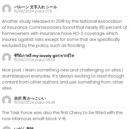
バルーン 文字入れ シール
15/08/2024 pukul 07:11
Another study released in 2018 by the National Association
of Insurance Commissioners found that nearly 80 percent of
homeowners with insurance have HO-3 coverage, which
insures against risks except for some that are specifically
excluded by the policy, such as flooding.
ซีรี่ย์เกาหลี my lovely girl พากย์ไท
15/08/2024 pukul 08:56
Nice post. I learn something new and challenging on sites I
stumbleupon everyday. It’s always exciting to read through
content from other authors and use something from other
sites.
吉沢 亮 かっこいい
15/08/2024 pukul 09:38
The Task Force was also the first Chevy to be fitted with the
now infamous small-block V-8.
いだく 意味