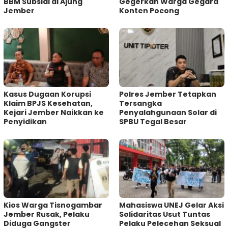
BBM Subsidi di Ajung
Gegerkan Warga Gegara
Jember
Konten Pocong
Kasus Dugaan Korupsi
Polres Jember Tetapkan
Klaim BPJS Kesehatan,
Tersangka
Kejari Jember Naikkan ke
Penyalahgunaan Solar di
Penyidikan
SPBU Tegal Besar
Kios Warga Tisnogambar
Mahasiswa UNEJ Gelar Aksi
Jember Rusak, Pelaku
Solidaritas Usut Tuntas
Diduga Gangster
Pelaku Pelecehan Seksual