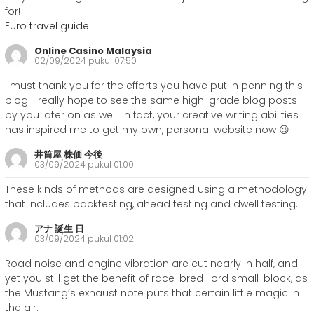
for!
Euro travel guide
Online Casino Malaysia
02/09/2024 pukul 07:50
I must thank you for the efforts you have put in penning this
blog. I really hope to see the same high-grade blog posts
by you later on as well. In fact, your creative writing abilities
has inspired me to get my own, personal website now 😉
井筒屋 株価 今後
03/09/2024 pukul 01:00
These kinds of methods are designed using a methodology
that includes backtesting, ahead testing and dwell testing.
アナ 誕生 日
03/09/2024 pukul 01:02
Road noise and engine vibration are cut nearly in half, and
yet you still get the benefit of race-bred Ford small-block, as
the Mustang’s exhaust note puts that certain little magic in
the air.