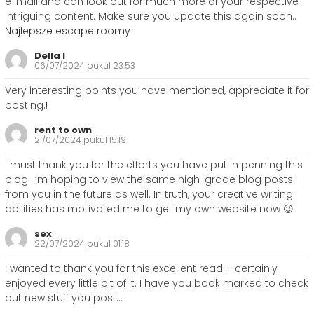
e-mail and can look out for much more of your respective
intriguing content. Make sure you update this again soon..
Najlepsze escape roomy
Della I
06/07/2024 pukul 23:53
Very interesting points you have mentioned, appreciate it for
posting.
!
rent to own
21/07/2024 pukul 15:19
I must thank you for the efforts you have put in penning this
blog. I’m hoping to view the same high-grade blog posts
from you in the future as well. In truth, your creative writing
abilities has motivated me to get my own website now 😉
sex
22/07/2024 pukul 01:18
I wanted to thank you for this excellent read!! I certainly
enjoyed every little bit of it. I have you book marked to check
out new stuff you post…