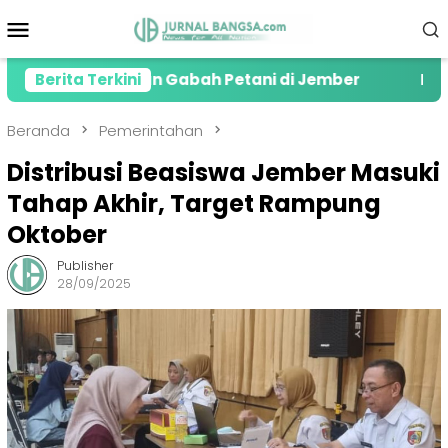
Loncat
Menu
ke
Mobile
konten
n Serapan Gabah Petani di Jember
Berita Terkini
Kolaborasi Al
Beranda
Pemerintahan
Distribusi Beasiswa Jember Masuki
Tahap Akhir, Target Rampung
Oktober
Publisher
28/09/2025