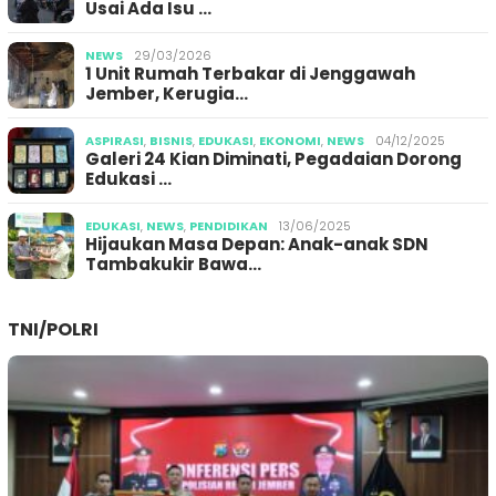
Usai Ada Isu …
NEWS
29/03/2026
1 Unit Rumah Terbakar di Jenggawah
Jember, Kerugia…
ASPIRASI
,
BISNIS
,
EDUKASI
,
EKONOMI
,
NEWS
04/12/2025
Galeri 24 Kian Diminati, Pegadaian Dorong
Edukasi …
EDUKASI
,
NEWS
,
PENDIDIKAN
13/06/2025
Hijaukan Masa Depan: Anak-anak SDN
Tambakukir Bawa…
TNI/POLRI