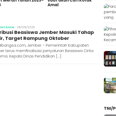
at Merah Tahun 2023-
saat akan Curi Kotak
Tersi
5
Amal
Sema
Publisher
RINTAHAN
28/09/2025
tribusi Beasiswa Jember Masuki Tahap
ir, Target Rampung Oktober
albangsa.com, Jember – Pemerintah Kabupaten
er terus memfinalisasi penyaluran Beasiswa Cinta
ema. Kepala Dinas Pendidikan […]
TNI/P