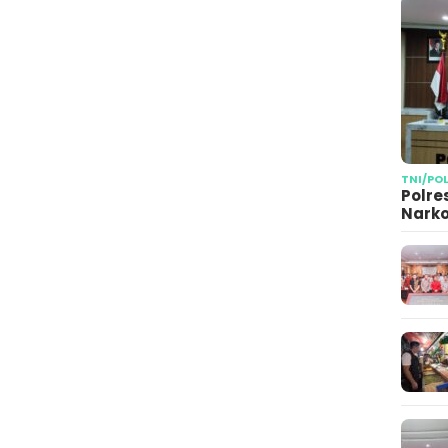
TNI/PO
Polre
Narko