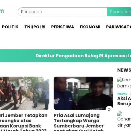
Pencaria
POLITIK
TNI/POLRI
PERISTIWA
EKONOMI
PARIWISAT
Direktur Pengadaan Bulog RI Apresiasi Lonjaka
NEW
NEWS
Aksi 
Beruj
»
ari Jember Tetapkan
Pria Asal Lumajang
Pemu
ersangka atas
Tertangkap Warga
Jemb
aan Korupsi Bank
Sumberbaru Jember
Sendi