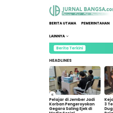
Loncat
ke
konten
BERITA UTAMA
PEMERINTAHAN
LAINNYA
Berita Terkini
HEADLINES
«
lres Jember Tangkap
Pelajar di Jember Jadi
Kej
Pemuda Terduga
Korban Pengeroyokan
3 T
gerkan Warga
Gegara Saling Ejek di
Dug