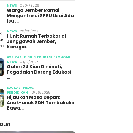
nggung Bullying
Ajung Jember
Gegara
sa Kecil
NEWS
01/04/2026
Warga Jember Ramai
Mengantre di SPBU Usai Ada
Isu …
NEWS
29/03/2026
1 Unit Rumah Terbakar di
Jenggawah Jember,
Kerugia…
ASPIRASI
,
BISNIS
,
EDUKASI
,
EKONOMI
,
NEWS
04/12/2025
Galeri 24 Kian Diminati,
Pegadaian Dorong Edukasi
…
EDUKASI
,
NEWS
,
PENDIDIKAN
13/06/2025
Hijaukan Masa Depan:
Anak-anak SDN Tambakukir
Bawa…
OLRI