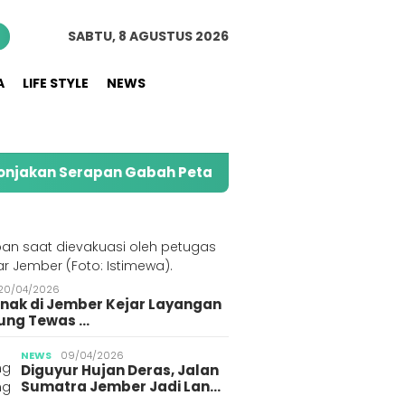
n
SABTU, 8 AGUSTUS 2026
A
LIFE STYLE
NEWS
n Serapan Gabah Petani di Jember
Kolaborasi Al
S
20/04/2026
Anak di Jember Kejar Layangan
ung Tewas …
da di Gumukmas
Bareskrim Polri Tangkap
Polres
NEWS
09/04/2026
Diguyur Hujan Deras, Jalan
er Bunuh Teman
10 Orang Diduga
3 Pem
Sumatra Jember Jadi Lan…
ri Gegara
Penimbun BBM Subsidi di
Geger