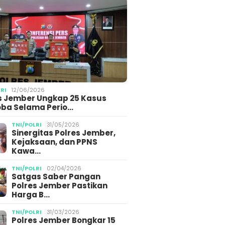
LRI
12/06/2026
s Jember Ungkap 25 Kasus
ba Selama Perio…
TNI/POLRI
31/05/2026
Sinergitas Polres Jember,
Kejaksaan, dan PPNS
Kawa…
TNI/POLRI
02/04/2026
Satgas Saber Pangan
Polres Jember Pastikan
Harga B…
TNI/POLRI
31/03/2026
Polres Jember Bongkar 15