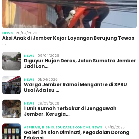
NEWS
20/04/2026
Aksi Anak di Jember Kejar Layangan Berujung Tewas
…
NEWS
09/04/2026
Diguyur Hujan Deras, Jalan Sumatra Jember
Jadi Lan…
NEWS
01/04/2026
Warga Jember Ramai Mengantre di SPBU
Usai Ada Isu …
NEWS
29/03/2026
1 Unit Rumah Terbakar di Jenggawah
Jember, Kerugia…
ASPIRASI
,
BISNIS
,
EDUKASI
,
EKONOMI
,
NEWS
04/12/2025
Galeri 24 Kian Diminati, Pegadaian Dorong
Edukasi …