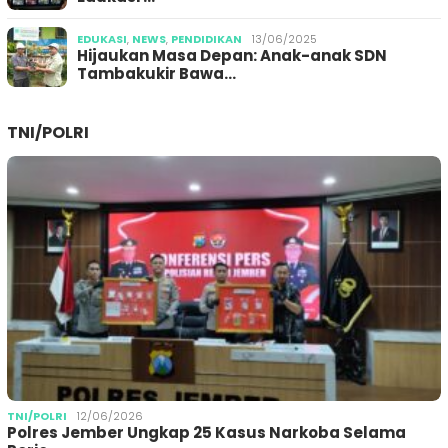
EDUKASI
,
NEWS
,
PENDIDIKAN
13/06/2025
Hijaukan Masa Depan: Anak-anak SDN
Tambakukir Bawa…
TNI/POLRI
TNI/POLRI
12/06/2026
Polres Jember Ungkap 25 Kasus Narkoba Selama