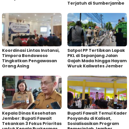
Terjatuh di Sumberjambe
Koordinasi Lintas Instansi,
Satpol PP Tertibkan Lapak
Timpora Bondowoso
PKL di Sepanjang Jalan
Tingkatkan Pengawasan
Gajah Mada hingga Hayam
Orang Asing
Wuruk Kaliwates Jember
Kepala Dinas Kesehatan
Bupati Fawait Temui Kader
Jember: Bupati Fawait
Posyandu di Kalisat,
Tekankan 3 Fokus Prioritas
Sosialisasikan Program
untuk Kepala Puskesmas
Pemerintah Jember