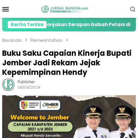
Loncat
Menu
ke
Mobile
konten
resiasi Lonjakan Serapan Gabah Petani di Jember
Berita Terkini
Beranda
Pemerintahan
Buku Saku Capaian Kinerja Bupati
Jember Jadi Rekam Jejak
Kepemimpinan Hendy
Publisher
08/09/2024