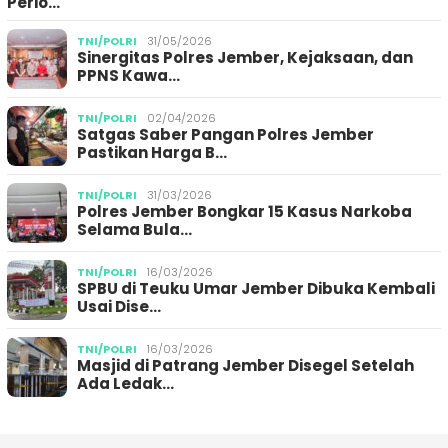
Perio…
TNI/POLRI
31/05/2026
Sinergitas Polres Jember, Kejaksaan, dan
PPNS Kawa…
TNI/POLRI
02/04/2026
Satgas Saber Pangan Polres Jember
Pastikan Harga B…
TNI/POLRI
31/03/2026
Polres Jember Bongkar 15 Kasus Narkoba
Selama Bula…
TNI/POLRI
16/03/2026
SPBU di Teuku Umar Jember Dibuka Kembali
Usai Dise…
TNI/POLRI
16/03/2026
Masjid di Patrang Jember Disegel Setelah
Ada Ledak…