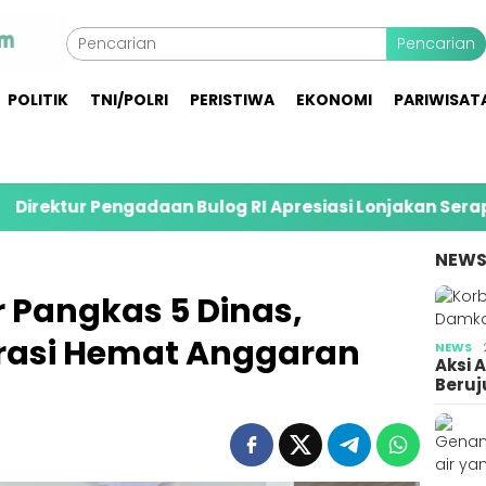
Pencarian
POLITIK
TNI/POLRI
PERISTIWA
EKONOMI
PARIWISAT
daan Bulog RI Apresiasi Lonjakan Serapan Gabah Petan
NEW
Pangkas 5 Dinas,
krasi Hemat Anggaran
NEWS
Aksi 
Beruj