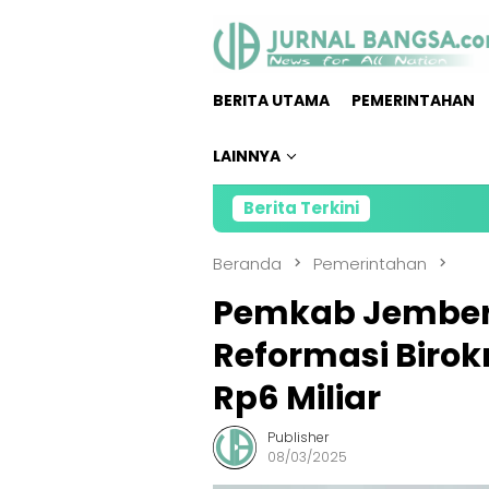
Loncat
ke
konten
BERITA UTAMA
PEMERINTAHAN
LAINNYA
Berita Terkini
Direktur Penga
Beranda
Pemerintahan
Pemkab Jember 
Reformasi Biro
Rp6 Miliar
Publisher
08/03/2025