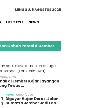
MINGGU, 9 AGUSTUS 2026
A
LIFE STYLE
NEWS
i di Jember
Kolaborasi Alfamart dan Sweety di
S
20/04/2026
Anak di Jember Kejar Layangan
ung Tewas …
NEWS
09/04/2026
Diguyur Hujan Deras, Jalan
Sumatra Jember Jadi Lan…