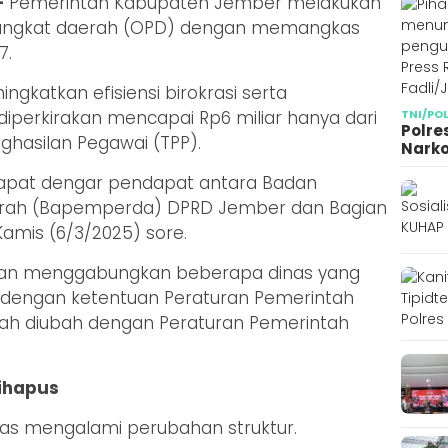
–
Pemerintah Kabupaten Jember melakukan
rangkat daerah (OPD) dengan memangkas
7.
ingkatkan efisiensi birokrasi serta
TNI/PO
perkirakan mencapai Rp6 miliar hanya dari
Polre
asilan Pegawai (TPP).
Narko
 rapat dengar pendapat antara Badan
rah (Bapemperda) DPRD Jember dan Bagian
amis (6/3/2025) sore.
ngan menggabungkan beberapa dinas yang
ai dengan ketentuan Peraturan Pemerintah
lah diubah dengan Peraturan Pemerintah
ihapus
nas mengalami perubahan struktur.