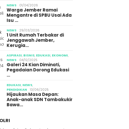
NEWS
01/04/2026
Warga Jember Ramai
Mengantre di SPBU Usai Ada
Isu …
NEWS
29/03/2026
1 Unit Rumah Terbakar di
Jenggawah Jember,
Kerugia…
ASPIRASI
,
BISNIS
,
EDUKASI
,
EKONOMI
,
NEWS
04/12/2025
Galeri 24 Kian Diminati,
Pegadaian Dorong Edukasi
…
EDUKASI
,
NEWS
,
PENDIDIKAN
13/06/2025
Hijaukan Masa Depan:
Anak-anak SDN Tambakukir
Bawa…
OLRI