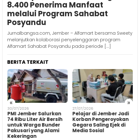
8.400 Penerima Manfaat
melalui Program Sahabat
Posyandu
Jurnalbangsa.com, Jember – Alfamart bersama Sweety
melanjutkan kolaborasi penyelenggaran program
Alfamart Sahabat Posyandu pada periode […]
BERITA TERKAIT
«
»
30/07/2026
27/07/2026
2
PMI Jember Salurkan
Pelajar di Jember Jadi
74 Ribu Liter Air Bersih
Korban Pengeroyokan
untuk Warga Bunder
Gegara Saling Ejek di
Pakusari yang Alami
Media Sosial
Kekeringan