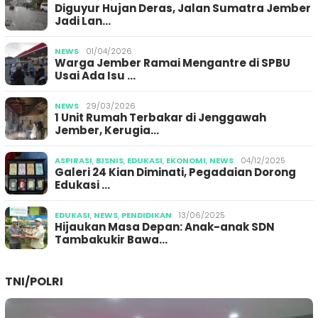
Diguyur Hujan Deras, Jalan Sumatra Jember
Jadi Lan…
NEWS
01/04/2026
Warga Jember Ramai Mengantre di SPBU
Usai Ada Isu …
NEWS
29/03/2026
1 Unit Rumah Terbakar di Jenggawah
Jember, Kerugia…
ASPIRASI
,
BISNIS
,
EDUKASI
,
EKONOMI
,
NEWS
04/12/2025
Galeri 24 Kian Diminati, Pegadaian Dorong
Edukasi …
EDUKASI
,
NEWS
,
PENDIDIKAN
13/06/2025
Hijaukan Masa Depan: Anak-anak SDN
Tambakukir Bawa…
TNI/POLRI