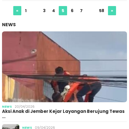
«
1
…
3
4
5
6
7
…
58
»
NEWS
NEWS
20/04/2026
Aksi Anak di Jember Kejar Layangan Berujung Tewas
…
NEWS
09/04/2026