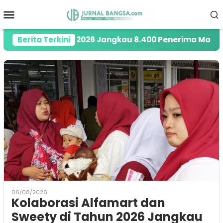
Loncat
Menu
ke
Mobile
konten
y di Tahun 2026 Jangkau 8.400 Penerima Manfaat mela
Berita Terkini
06/08/2026
Kolaborasi Alfamart dan
Sweety di Tahun 2026 Jangkau