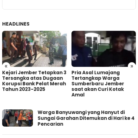
HEADLINES
«
»
Kejari Jember Tetapkan 3
Pria Asal Lumajang
Tersangka atas Dugaan
Tertangkap Warga
Korupsi Bank Pelat Merah
Sumberbaru Jember
Tahun 2023-2025
saat akan Curi Kotak
Amal
JURNAL
Warga Banyuwangi yang Hanyut di
BANGSA
Sungai Garahan Ditemukan di Hari ke 4
Pencarian