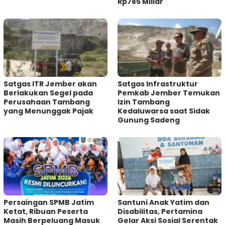
Rp785 Miliar
Satgas ITR Jember akan
Satgas Infrastruktur
Berlakukan Segel pada
Pemkab Jember Temukan
Perusahaan Tambang
Izin Tambang
yang Menunggak Pajak
Kedaluwarsa saat Sidak
Gunung Sadeng
Persaingan SPMB Jatim
Santuni Anak Yatim dan
Ketat, Ribuan Peserta
Disabilitas, Pertamina
Masih Berpeluang Masuk
Gelar Aksi Sosial Serentak