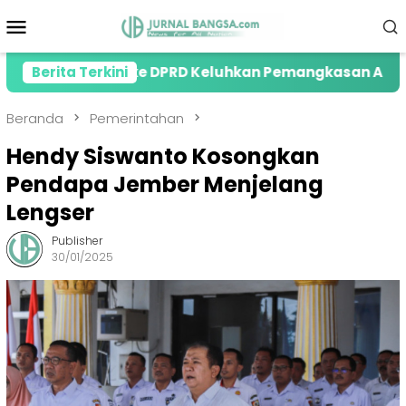
Loncat
Menu
ke
Mobile
konten
Hearing ke DPRD Keluhkan Pemangkasan ADD
Berita Terkini
MAK
Beranda
Pemerintahan
Hendy Siswanto Kosongkan
Pendapa Jember Menjelang
Lengser
Publisher
30/01/2025