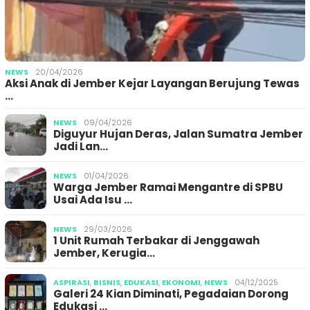
NEWS
20/04/2026
Aksi Anak di Jember Kejar Layangan Berujung Tewas
…
NEWS
09/04/2026
Diguyur Hujan Deras, Jalan Sumatra Jember
Jadi Lan…
NEWS
01/04/2026
Warga Jember Ramai Mengantre di SPBU
Usai Ada Isu …
NEWS
29/03/2026
1 Unit Rumah Terbakar di Jenggawah
Jember, Kerugia…
ASPIRASI
,
BISNIS
,
EDUKASI
,
EKONOMI
,
NEWS
04/12/2025
Galeri 24 Kian Diminati, Pegadaian Dorong
Edukasi …