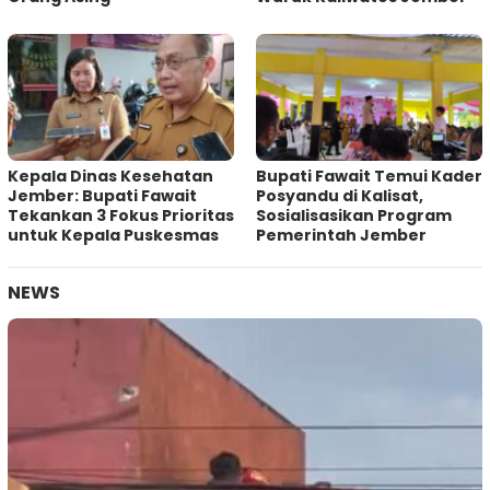
Kepala Dinas Kesehatan
Bupati Fawait Temui Kader
Jember: Bupati Fawait
Posyandu di Kalisat,
Tekankan 3 Fokus Prioritas
Sosialisasikan Program
untuk Kepala Puskesmas
Pemerintah Jember
NEWS