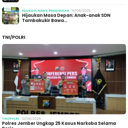
EDUKASI
,
NEWS
,
PENDIDIKAN
13/06/2025
Hijaukan Masa Depan: Anak-anak SDN
Tambakukir Bawa…
TNI/POLRI
TNI/POLRI
12/06/2026
Polres Jember Ungkap 25 Kasus Narkoba Selama