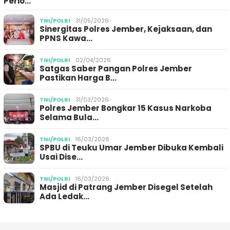
Perio…
TNI/POLRI
31/05/2026
Sinergitas Polres Jember, Kejaksaan, dan
PPNS Kawa…
TNI/POLRI
02/04/2026
Satgas Saber Pangan Polres Jember
Pastikan Harga B…
TNI/POLRI
31/03/2026
Polres Jember Bongkar 15 Kasus Narkoba
Selama Bula…
TNI/POLRI
16/03/2026
SPBU di Teuku Umar Jember Dibuka Kembali
Usai Dise…
TNI/POLRI
16/03/2026
Masjid di Patrang Jember Disegel Setelah
Ada Ledak…