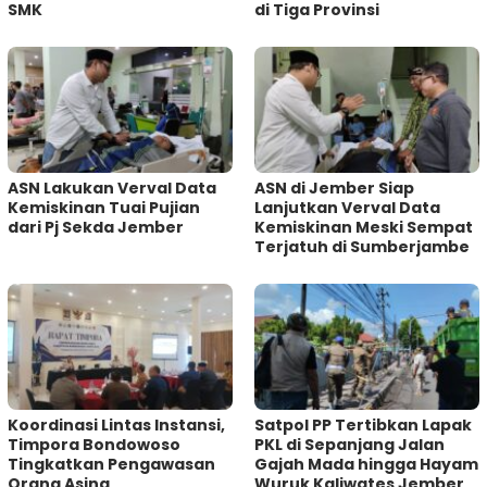
SMK
di Tiga Provinsi
ASN Lakukan Verval Data
ASN di Jember Siap
Kemiskinan Tuai Pujian
Lanjutkan Verval Data
dari Pj Sekda Jember
Kemiskinan Meski Sempat
Terjatuh di Sumberjambe
Koordinasi Lintas Instansi,
Satpol PP Tertibkan Lapak
Timpora Bondowoso
PKL di Sepanjang Jalan
Tingkatkan Pengawasan
Gajah Mada hingga Hayam
Orang Asing
Wuruk Kaliwates Jember