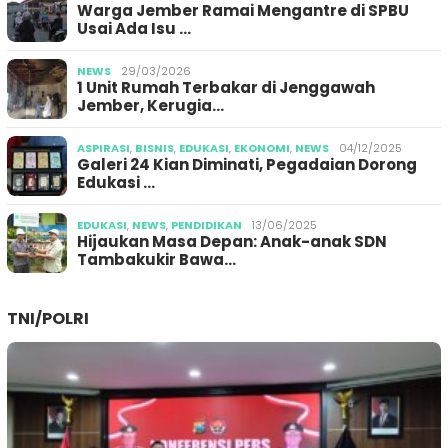
Warga Jember Ramai Mengantre di SPBU
Usai Ada Isu …
NEWS
29/03/2026
1 Unit Rumah Terbakar di Jenggawah
Jember, Kerugia…
ASPIRASI
,
BISNIS
,
EDUKASI
,
EKONOMI
,
NEWS
04/12/2025
Galeri 24 Kian Diminati, Pegadaian Dorong
Edukasi …
EDUKASI
,
NEWS
,
PENDIDIKAN
13/06/2025
Hijaukan Masa Depan: Anak-anak SDN
Tambakukir Bawa…
TNI/POLRI