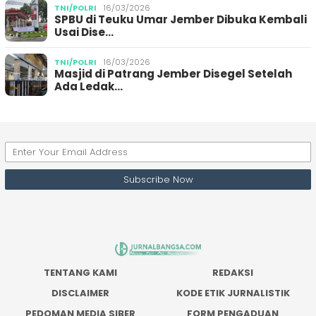
TNI/POLRI
16/03/2026
SPBU di Teuku Umar Jember Dibuka Kembali
Usai Dise…
TNI/POLRI
16/03/2026
Masjid di Patrang Jember Disegel Setelah
Ada Ledak…
TENTANG KAMI
REDAKSI
DISCLAIMER
KODE ETIK JURNALISTIK
PEDOMAN MEDIA SIBER
FORM PENGADUAN