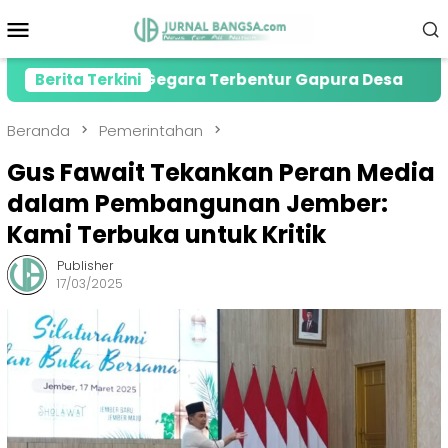
Loncat
Menu
ke
Mobile
konten
r Tewas Gegara Terbentur Gapura Desa
Berita Terkini
PMI Jem
Beranda
Pemerintahan
Gus Fawait Tekankan Peran Media
dalam Pembangunan Jember:
Kami Terbuka untuk Kritik
Publisher
17/03/2025