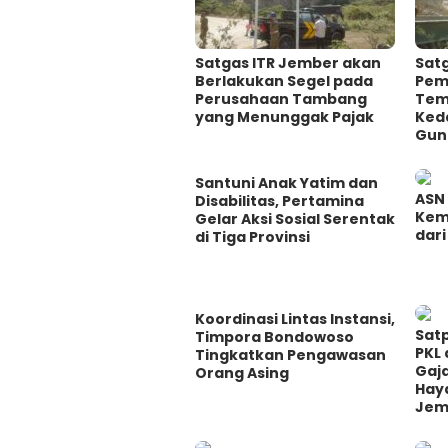
Satgas ITR Jember akan
Satg
Berlakukan Segel pada
Pem
Perusahaan Tambang
Tem
yang Menunggak Pajak
Ked
Gun
Santuni Anak Yatim dan
ASN
Disabilitas, Pertamina
Kemi
Gelar Aksi Sosial Serentak
dari
di Tiga Provinsi
Koordinasi Lintas Instansi,
Satp
Timpora Bondowoso
PKL 
Tingkatkan Pengawasan
Gaj
Orang Asing
Hay
Jem