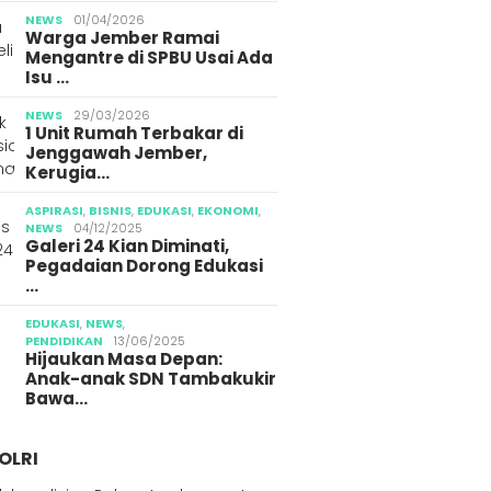
NEWS
01/04/2026
Warga Jember Ramai
Mengantre di SPBU Usai Ada
Isu …
NEWS
29/03/2026
1 Unit Rumah Terbakar di
Jenggawah Jember,
Kerugia…
ASPIRASI
,
BISNIS
,
EDUKASI
,
EKONOMI
,
NEWS
04/12/2025
Galeri 24 Kian Diminati,
Pegadaian Dorong Edukasi
…
EDUKASI
,
NEWS
,
PENDIDIKAN
13/06/2025
Hijaukan Masa Depan:
Anak-anak SDN Tambakukir
Bawa…
OLRI