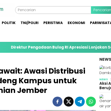
Pencaria
POLITIK
TNI/POLRI
PERISTIWA
EKONOMI
PARIWISAT
r Pengadaan Bulog RI Apresiasi Lonjakan Serapan Gaba
NEW
wait: Awasi Distribusi
deng Kampus untuk
NEWS
Aksi 
nian Jember
Beruj