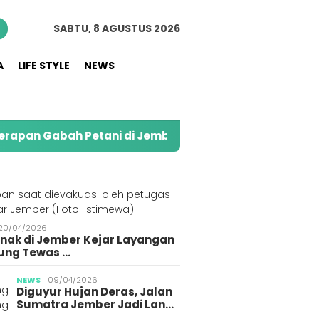
n
SABTU, 8 AGUSTUS 2026
A
LIFE STYLE
NEWS
h Petani di Jember
Kolaborasi Alfamart dan Sw
S
20/04/2026
Anak di Jember Kejar Layangan
ung Tewas …
NEWS
09/04/2026
Diguyur Hujan Deras, Jalan
Sumatra Jember Jadi Lan…