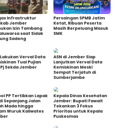
as Infrastruktur
Persaingan SPMB Jatim
kab Jember
Ketat, Ribuan Peserta
ukan Izin Tambang
Masih Berpeluang Masuk
aluwarsa saat Sidak
SMK
ung Sadeng
 Lakukan Verval Data
ASN di Jember Siap
skinan Tuai Pujian
Lanjutkan Verval Data
 Pj Sekda Jember
Kemiskinan Meski
Sempat Terjatuh di
Sumberjambe
ol PP Tertibkan Lapak
Kepala Dinas Kesehatan
di Sepanjang Jalan
Jember: Bupati Fawait
ah Mada hingga
Tekankan 3 Fokus
am Wuruk Kaliwates
Prioritas untuk Kepala
ber
Puskesmas