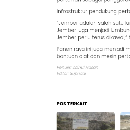
Infrastruktur pendukung perta
“Jember adalah salah satu l
Jember juga menjadi lumbung 
Jember perlu terus dikawal,”
Panen raya ini juga menja
bantuan alat dan mesin per
Penulis: Zainul Hasan
Editor: Supriadi
POS TERKAIT