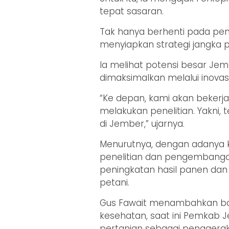
tepat sasaran.
Tak hanya berhenti pada pen
menyiapkan strategi jangka p
Ia melihat potensi besar Je
dimaksimalkan melalui inovasi
“Ke depan, kami akan bekerj
melakukan penelitian. Yakni, 
di Jember,” ujarnya.
Menurutnya, dengan adanya k
penelitian dan pengembanga
peningkatan hasil panen da
petani.
Gus Fawait menambahkan bah
kesehatan, saat ini Pemkab
pertanian sebagai penggera