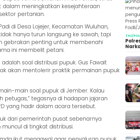
t dalam meningkatkan kesejahteraan
ektor pertanian.
adi di Desa Lojejer, Kecamatan Wuluhan,
tidak hanya turun langsung ke sawah, tapi
TNI/PO
Polre
 gebrakan penting untuk membenahi
Narko
a ini membelit petani.
adalah soal distribusi pupuk. Gus Fawait
ak akan mentolerir praktik permainan pupuk
main-main soal pupuk di Jember. Kalau
eh petugas,” tegasnya di hadapan jajaran
 yang hadir dalam acara tersebut.
uk dari pemerintah pusat sebenarnya
ncul di tingkat distribusi.
opimda ikut mengawal agar penyaluran pupuk