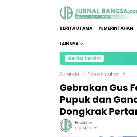
Loncat
ke
konten
BERITA UTAMA
PEMERINTAHAN
LAINNYA
Berita Terkini
Direktu
Beranda
Pemerintahan
Gebrakan Gus Fa
Pupuk dan Gan
Dongkrak Perta
Publisher
08/04/2025