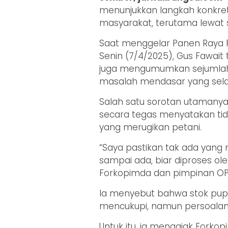
menunjukkan langkah konkre
masyarakat, terutama lewat s
Saat menggelar Panen Raya P
Senin (7/4/2025), Gus Fawait 
juga mengumumkan sejumlah
masalah mendasar yang selam
Salah satu sorotan utamanya 
secara tegas menyatakan tid
yang merugikan petani.
“Saya pastikan tak ada yang 
sampai ada, biar diproses ol
Forkopimda dan pimpinan OPD
Ia menyebut bahwa stok pup
mencukupi, namun persoalan mu
Untuk itu, ia mengajak Fork