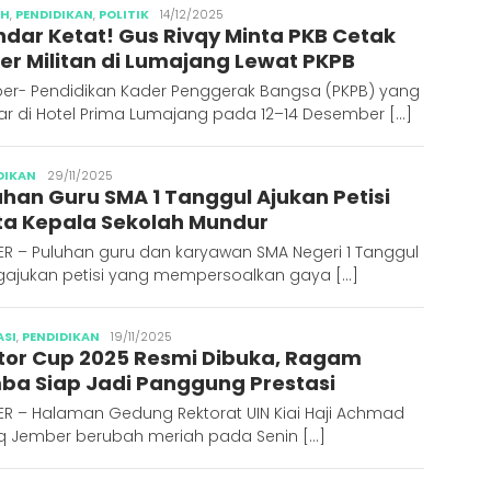
Abdus
AH
,
PENDIDIKAN
,
POLITIK
14/12/2025
ndar Ketat! Gus Rivqy Minta PKB Cetak
Syakur
er Militan di Lumajang Lewat PKPB
er- Pendidikan Kader Penggerak Bangsa (PKPB) yang
ar di Hotel Prima Lumajang pada 12–14 Desember […]
Abdus
DIKAN
29/11/2025
uhan Guru SMA 1 Tanggul Ajukan Petisi
Syakur
ta Kepala Sekolah Mundur
ER – Puluhan guru dan karyawan SMA Negeri 1 Tanggul
ajukan petisi yang mempersoalkan gaya […]
Abdus
ASI
,
PENDIDIKAN
19/11/2025
tor Cup 2025 Resmi Dibuka, Ragam
Syakur
ba Siap Jadi Panggung Prestasi
ER – Halaman Gedung Rektorat UIN Kiai Haji Achmad
iq Jember berubah meriah pada Senin […]