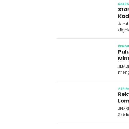
DAER
Sta
Kad
Jemb
digel
PENDI
Pul
Min
JEMB
meng
ASPIR
Rek
Lom
JEMB
Sidd