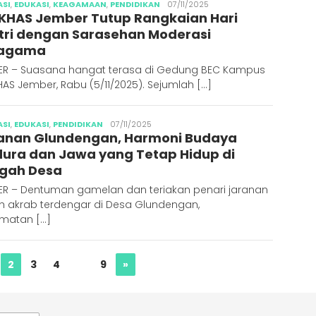
Abdus
ASI
,
EDUKASI
,
KEAGAMAAN
,
PENDIDIKAN
07/11/2025
 KHAS Jember Tutup Rangkaian Hari
Syakur
tri dengan Sarasehan Moderasi
ragama
ER – Suasana hangat terasa di Gedung BEC Kampus
HAS Jember, Rabu (5/11/2025). Sejumlah […]
Abdus
ASI
,
EDUKASI
,
PENDIDIKAN
07/11/2025
anan Glundengan, Harmoni Budaya
Syakur
ura dan Jawa yang Tetap Hidup di
gah Desa
ER – Dentuman gamelan dan teriakan penari jaranan
h akrab terdengar di Desa Glundengan,
matan […]
2
3
4
…
9
»