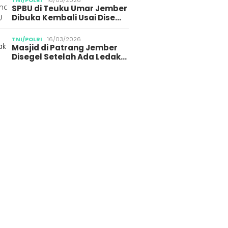
TNI/POLRI
16/03/2026
SPBU di Teuku Umar Jember
Dibuka Kembali Usai Dise…
TNI/POLRI
16/03/2026
Masjid di Patrang Jember
Disegel Setelah Ada Ledak…