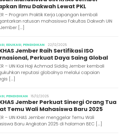
apkan Ilmu Dakwah Lewat PKL
R – Program Praktik Kerja Lapangan kembali
antarkan ratusan mahasiswa Fakultas Dakwah UIN
 Jember […]
Abdus
ASI
,
EDUKASI
,
PENDIDIKAN
22/12/2025
 KHAS Jember Raih Sertifikasi ISO
Syakur
ernasional, Perkuat Daya Saing Global
R – UIN Kiai Haji Achmad Siddiq Jember kembali
ukuhkan reputasi globalnya melalui capaian
egis […]
Abdus
ASI
,
PENDIDIKAN
15/12/2025
 KHAS Jember Perkuat Sinergi Orang Tua
Syakur
at Temu Wali Mahasiswa Baru 2025
ER – UIN KHAS Jember menggelar Temu Wali
siswa Baru Angkatan 2025 di halaman BEC […]