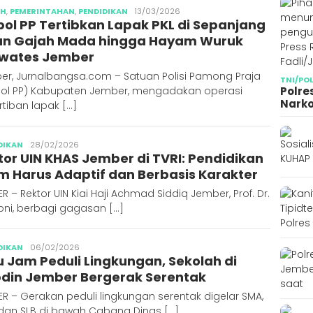
Abdus
AH
,
PEMERINTAHAN
,
PENDIDIKAN
13/03/2026
pol PP Tertibkan Lapak PKL di Sepanjang
Syakur
an Gajah Mada hingga Hayam Wuruk
iwates Jember
er, Jurnalbangsa.com – Satuan Polisi Pamong Praja
TNI/PO
pol PP) Kabupaten Jember, mengadakan operasi
Polre
Narko
tiban lapak […]
Abdus
DIKAN
28/02/2026
tor UIN KHAS Jember di TVRI: Pendidikan
Syakur
am Harus Adaptif dan Berbasis Karakter
R – Rektor UIN Kiai Haji Achmad Siddiq Jember, Prof. Dr.
pni, berbagi gagasan […]
Abdus
DIKAN
06/02/2026
u Jam Peduli Lingkungan, Sekolah di
Syakur
din Jember Bergerak Serentak
R – Gerakan peduli lingkungan serentak digelar SMA,
 dan SLB di bawah Cabang Dinas […]