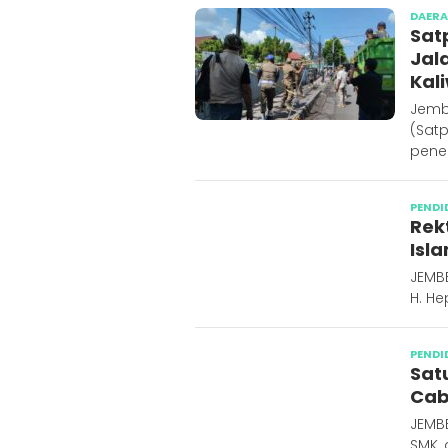
DAER
Sat
Jal
Kal
Jemb
(Sat
pener
PENDI
Rek
Isl
JEMBE
H. He
PENDI
Sat
Cab
JEMBE
SMK,