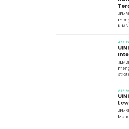
Ter
JEMBE
meng
KHAS
ASPIR
UIN
Int
JEMBE
meng
strat
ASPIR
UIN
Lew
JEMB
Maha