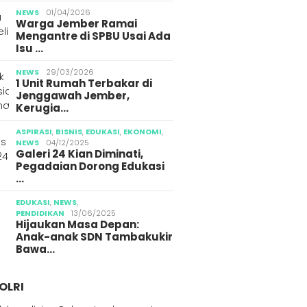
g Jember
Gegara Konten Pocong
Media 
NEWS
01/04/2026
Warga Jember Ramai
Mengantre di SPBU Usai Ada
Isu …
NEWS
29/03/2026
1 Unit Rumah Terbakar di
Jenggawah Jember,
Kerugia…
ASPIRASI
,
BISNIS
,
EDUKASI
,
EKONOMI
,
NEWS
04/12/2025
Galeri 24 Kian Diminati,
Pegadaian Dorong Edukasi
…
EDUKASI
,
NEWS
,
PENDIDIKAN
13/06/2025
Hijaukan Masa Depan:
Anak-anak SDN Tambakukir
Bawa…
OLRI