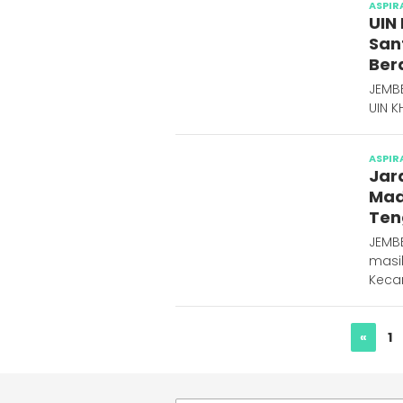
ASPIR
UIN
San
Be
JEMB
UIN K
ASPIR
Jar
Mad
Ten
JEMB
masi
Keca
«
1