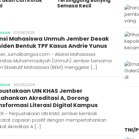
 akan Curi Kotak
Tersinggung Bullying
Ajun
l
Semasa Kecil
Publisher
DIKAN
03/04/2026
ansi Mahasiswa Unmuh Jember Desak
siden Bentuk TPF Kasus Andrie Yunus
er, Jurnalbangsa.com – Aliansi Mahasiswa
ersitas Muhammadiyah (Unmuh) Jember bersama
n Eksekutif Mahasiswa (BEM), menggelar […]
Abdus
DIKAN
30/03/2026
pustakaan UIN KHAS Jember
Syakur
tahankan Akreditasi A, Dorong
nsformasi Literasi Digital Kampus
ER – Perpustakaan UIN KHAS Jember kembali
atat capaian positif dengan mempertahankan
kat Akreditasi A […]
TNI/P