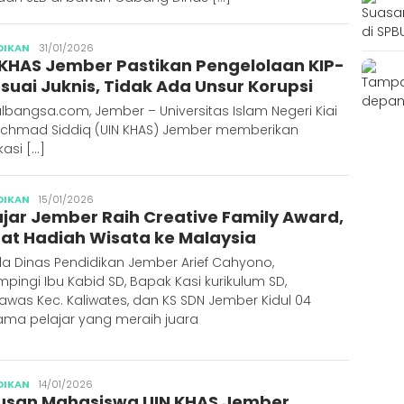
Publisher
DIKAN
31/01/2026
 KHAS Jember Pastikan Pengelolaan KIP-
esuai Juknis, Tidak Ada Unsur Korupsi
lbangsa.com, Jember – Universitas Islam Negeri Kiai
 Achmad Siddiq (UIN KHAS) Jember memberikan
ikasi […]
Publisher
DIKAN
15/01/2026
ajar Jember Raih Creative Family Award,
at Hadiah Wisata ke Malaysia
a Dinas Pendidikan Jember Arief Cahyono,
pingi Ibu Kabid SD, Bapak Kasi kurikulum SD,
was Kec. Kaliwates, dan KS SDN Jember Kidul 04
ama pelajar yang meraih juara
Abdus
DIKAN
14/01/2026
usan Mahasiswa UIN KHAS Jember
Syakur