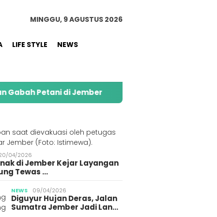
MINGGU, 9 AGUSTUS 2026
A
LIFE STYLE
NEWS
ani di Jember
Kolaborasi Alfamart dan Sweety d
S
20/04/2026
Anak di Jember Kejar Layangan
ung Tewas …
krim Polri Tangkap
Polres Jember Tangkap
Pelaja
NEWS
09/04/2026
Diguyur Hujan Deras, Jalan
ang Diduga
3 Pemuda Terduga
Korba
Sumatra Jember Jadi Lan…
bun BBM Subsidi di
Gegerkan Warga
Gegara 