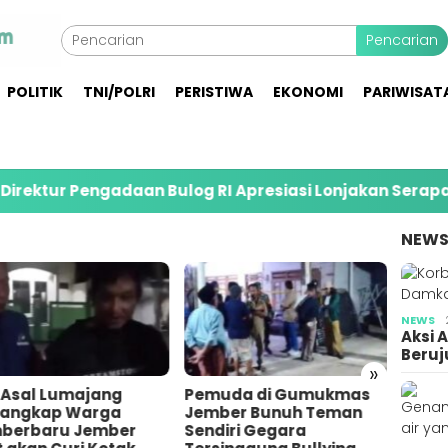
Pencarian
POLITIK
TNI/POLRI
PERISTIWA
EKONOMI
PARIWISAT
gadaan Bulog RI Apresiasi Lonjakan Serapan Gabah Pet
NEW
NEWS
Aksi 
Beruj
»
a Asal Lumajang
Pemuda di Gumukmas
Bares
tangkap Warga
Jember Bunuh Teman
10 Or
berbaru Jember
Sendiri Gegara
Penim