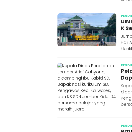
PENDI
UIN
K S
Jurna
Haji
klarif
PENDI
Pel
Dap
Kepal
didam
Penga
bers
PENDI
Rat