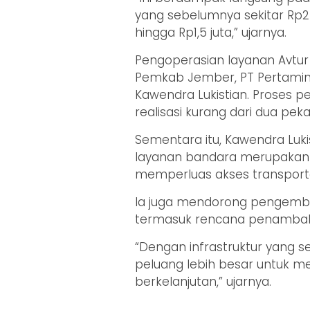
yang sebelumnya sekitar Rp2 j
hingga Rp1,5 juta,” ujarnya.
Pengoperasian layanan Avtur 
Pemkab Jember, PT Pertamina
Kawendra Lukistian. Proses p
realisasi kurang dari dua peka
Sementara itu, Kawendra Lu
layanan bandara merupakan 
memperluas akses transporta
Ia juga mendorong pengemba
termasuk rencana penambah
“Dengan infrastruktur yang s
peluang lebih besar untuk m
berkelanjutan,” ujarnya.