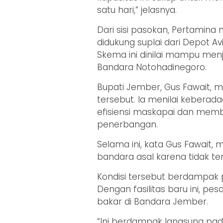
satu hari,” jelasnya.
Dari sisi pasokan, Pertamin
didukung suplai dari Depot A
Skema ini dinilai mampu menj
Bandara Notohadinegoro.
Bupati Jember, Gus Fawait, m
tersebut. Ia menilai keberad
efisiensi maskapai dan me
penerbangan.
Selama ini, kata Gus Fawait
bandara asal karena tidak te
Kondisi tersebut berdampak p
Dengan fasilitas baru ini, pe
bakar di Bandara Jember.
“Ini berdampak langsung pad