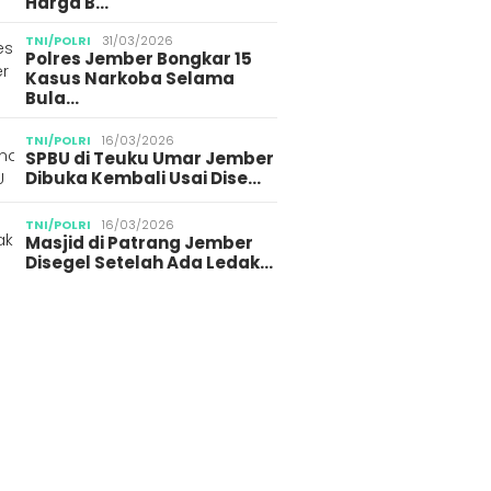
Harga B…
TNI/POLRI
31/03/2026
Polres Jember Bongkar 15
Kasus Narkoba Selama
Bula…
TNI/POLRI
16/03/2026
SPBU di Teuku Umar Jember
Dibuka Kembali Usai Dise…
TNI/POLRI
16/03/2026
Masjid di Patrang Jember
Disegel Setelah Ada Ledak…