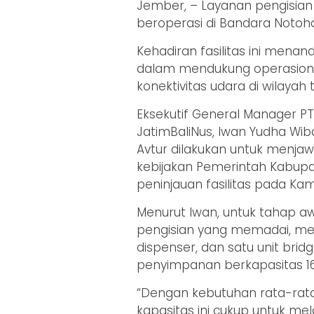
Jember, – Layanan pengisian 
beroperasi di Bandara Notoh
Kehadiran fasilitas ini menan
dalam mendukung operasion
konektivitas udara di wilayah
Eksekutif General Manager PT
JatimBaliNus, Iwan Yudha W
Avtur dilakukan untuk menj
kebijakan Pemerintah Kabupa
peninjauan fasilitas pada Kami
Menurut Iwan, untuk tahap a
pengisian yang memadai, melipu
dispenser, dan satu unit bridg
penyimpanan berkapasitas 16 r
“Dengan kebutuhan rata-rata 
kapasitas ini cukup untuk m