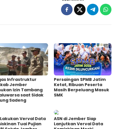
as Infrastruktur
Persaingan SPMB Jatim
kab Jember
Ketat, Ribuan Peserta
ukan Izin Tambang
Masih Berpeluang Masuk
aluwarsa saat Sidak
SMK
ung Sadeng
 Lakukan Verval Data
ASN di Jember Siap
skinan Tuai Pujian
Lanjutkan Verval Data
 Pj Sekda Jember
Kemiskinan Meski