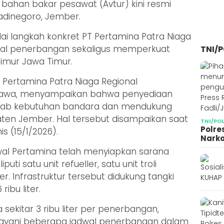
bahan bakar pesawat (Avtur) kini resmi
adinegoro, Jember.
dai langkah konkret PT Pertamina Patra Niaga
al penerbangan sekaligus memperkuat
TNI/P
 timur Jawa Timur.
 Pertamina Patra Niaga Regional
ibawa, menyampaikan bahwa penyediaan
awab kebutuhan bandara dan mendukung
ten Jember. Hal tersebut disampaikan saat
TNI/PO
Polre
s (15/1/2026).
Narko
wal Pertamina telah menyiapkan sarana
ti satu unit refueller, satu unit troli
er. Infrastruktur tersebut didukung tangki
ibu liter.
sekitar 3 ribu liter per penerbangan,
elayani beberapa jadwal penerbangan dalam