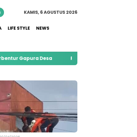
n
KAMIS, 6 AGUSTUS 2026
A
LIFE STYLE
NEWS
ra Desa
PMI Jember Salurkan 74 Ribu Liter Air B
S
20/04/2026