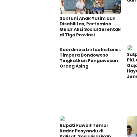
Santuni Anak Yatim dan
Disabilitas, Pertamina
Gelar Aksi Sosial Serentak
di Tiga Provinsi
Koordinasi Lintas Instansi,
Satp
Timpora Bondowoso
PKL 
Tingkatkan Pengawasan
Gaj
Orang Asing
Hay
Jem
Bupati Fawait Temui
Kader Posyandu di
Kalisat, Sosialisasikan