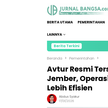
Loncat
ke
konten
BERITA UTAMA
PEMERINTAHAN
LAINNYA
Berita Terkini
Kru
Beranda
Pemerintahan
Avtur Resmi Ter
Jember, Operas
Lebih Efisien
Abdus Syakur
17/01/2026