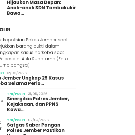
Hijaukan Masa Depan:
Anak-anak SDN Tambakukir
Bawa…
OLRI
LRI
12/06/2026
s Jember Ungkap 25 Kasus
ba Selama Perio…
TNI/POLRI
31/05/2026
Sinergitas Polres Jember,
Kejaksaan, dan PPNS
Kawa…
TNI/POLRI
02/04/2026
Satgas Saber Pangan
Polres Jember Pastikan