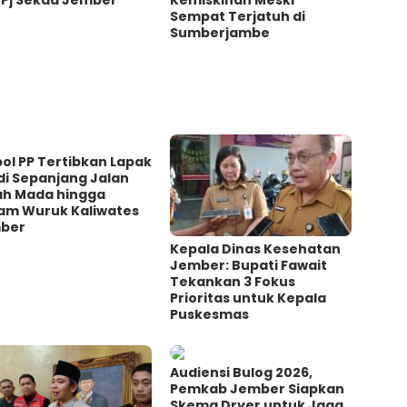
Sempat Terjatuh di
Sumberjambe
ol PP Tertibkan Lapak
di Sepanjang Jalan
ah Mada hingga
am Wuruk Kaliwates
ber
Kepala Dinas Kesehatan
Jember: Bupati Fawait
Tekankan 3 Fokus
Prioritas untuk Kepala
Puskesmas
Audiensi Bulog 2026,
Pemkab Jember Siapkan
Skema Dryer untuk Jaga