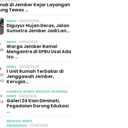
Anak di Jember Kejar Layangan
ung Tewas …
NEWS
09/04/2026
Diguyur Hujan Deras, Jalan
Sumatra Jember Jadi Lan…
NEWS
01/04/2026
Warga Jember Ramai
Mengantre di SPBU Usai Ada
Isu …
NEWS
29/03/2026
1 Unit Rumah Terbakar di
Jenggawah Jember,
Kerugia…
ASPIRASI
,
BISNIS
,
EDUKASI
,
EKONOMI
,
NEWS
04/12/2025
Galeri 24 Kian Diminati,
Pegadaian Dorong Edukasi
…
EDUKASI
,
NEWS
,
PENDIDIKAN
13/06/2025