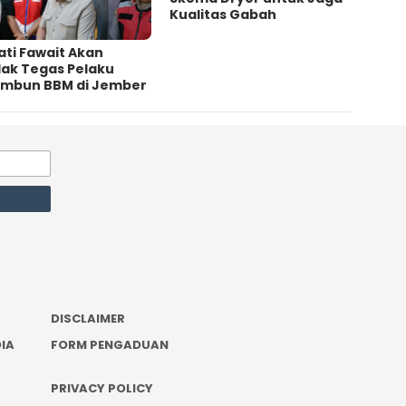
Kualitas Gabah
ti Fawait Akan
dak Tegas Pelaku
imbun BBM di Jember
DISCLAIMER
IA
FORM PENGADUAN
PRIVACY POLICY