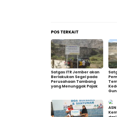
POS TERKAIT
Satgas ITR Jember akan
Satg
Berlakukan Segel pada
Pem
Perusahaan Tambang
Tem
yang Menunggak Pajak
Ked
Gun
ASN
Kemi
dari