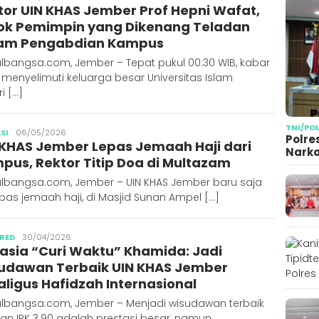
tor UIN KHAS Jember Prof Hepni Wafat,
ok Pemimpin yang Dikenang Teladan
am Pengabdian Kampus
lbangsa.com, Jember – Tepat pukul 00:30 WIB, kabar
menyelimuti keluarga besar Universitas Islam
i […]
TNI/PO
Publisher
SI
06/05/2026
Polre
 KHAS Jember Lepas Jemaah Haji dari
Narko
pus, Rektor Titip Doa di Multazam
albangsa.com, Jember – UIN KHAS Jember baru saja
as jemaah haji, di Masjid Sunan Ampel […]
Publisher
RED
30/04/2026
asia “Curi Waktu” Khamida: Jadi
udawan Terbaik UIN KHAS Jember
aligus Hafidzah Internasional
albangsa.com, Jember – Menjadi wisudawan terbaik
an IPK 3.90 adalah prestasi besar, namun