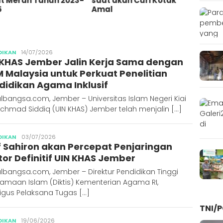
 akan Curi Kotak
Tersinggung Bullying
Ajun
l
Semasa Kecil
Publisher
DIKAN
14/07/2026
 KHAS Jember Jalin Kerja Sama dengan
M Malaysia untuk Perkuat Penelitian
didikan Agama Inklusif
lbangsa.com, Jember – Universitas Islam Negeri Kiai
Achmad Siddiq (UIN KHAS) Jember telah menjalin […]
Publisher
DIKAN
03/07/2026
f Sahiron akan Percepat Penjaringan
tor Definitif UIN KHAS Jember
lbangsa.com, Jember – Direktur Pendidikan Tinggi
amaan Islam (Diktis) Kementerian Agama RI,
igus Pelaksana Tugas […]
TNI/P
Publisher
DIKAN
19/06/2026