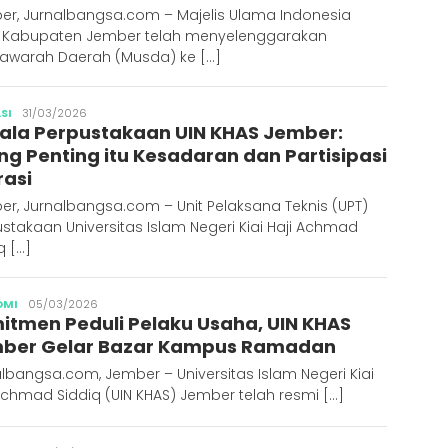
er, Jurnalbangsa.com – Majelis Ulama Indonesia
) Kabupaten Jember telah menyelenggarakan
awarah Daerah (Musda) ke […]
Publisher
SI
31/03/2026
ala Perpustakaan UIN KHAS Jember:
ing Penting itu Kesadaran dan Partisipasi
rasi
r, Jurnalbangsa.com – Unit Pelaksana Teknis (UPT)
stakaan Universitas Islam Negeri Kiai Haji Achmad
q […]
Publisher
OMI
05/03/2026
itmen Peduli Pelaku Usaha, UIN KHAS
ber Gelar Bazar Kampus Ramadan
lbangsa.com, Jember – Universitas Islam Negeri Kiai
Achmad Siddiq (UIN KHAS) Jember telah resmi […]