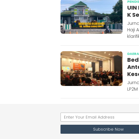
PENDI
UIN
K S
Jurna
Haji
klarif
DAER
Bed
Ant
Kes
Jurn
LP2M 