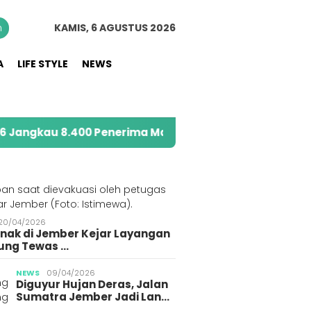
n
KAMIS, 6 AGUSTUS 2026
A
LIFE STYLE
NEWS
8.400 Penerima Manfaat melalui Program Sahabat Posy
S
20/04/2026
Anak di Jember Kejar Layangan
ung Tewas …
krim Polri Tangkap
Polres Jember Tangkap
Pelaja
NEWS
09/04/2026
Diguyur Hujan Deras, Jalan
ang Diduga
3 Pemuda Terduga
Korba
Sumatra Jember Jadi Lan…
bun BBM Subsidi di
Gegerkan Warga
Gegara 