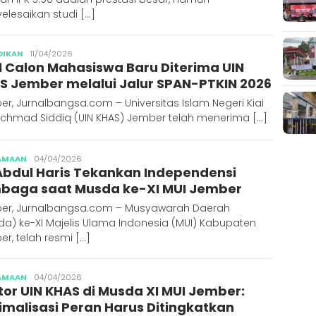
lesaikan studi […]
Publisher
DIKAN
11/04/2026
31 Calon Mahasiswa Baru Diterima UIN
S Jember melalui Jalur SPAN-PTKIN 2026
r, Jurnalbangsa.com – Universitas Islam Negeri Kiai
Achmad Siddiq (UIN KHAS) Jember telah menerima […]
Publisher
AMAAN
04/04/2026
Abdul Haris Tekankan Independensi
baga saat Musda ke-XI MUI Jember
er, Jurnalbangsa.com – Musyawarah Daerah
a) ke-XI Majelis Ulama Indonesia (MUI) Kabupaten
r, telah resmi […]
Publisher
AMAAN
04/04/2026
tor UIN KHAS di Musda XI MUI Jember:
imalisasi Peran Harus Ditingkatkan