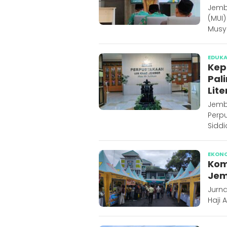
Jemb
(MUI
Musy
EDUKA
Kep
Pal
Lite
Jembe
Perpu
Siddi
EKON
Kom
Jem
Jurna
Haji 