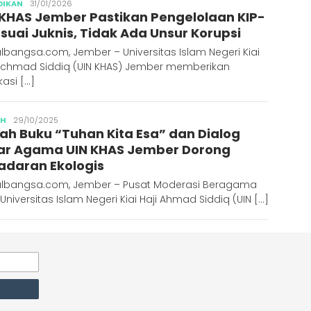
Publisher
DIKAN
31/01/2026
 KHAS Jember Pastikan Pengelolaan KIP-
esuai Juknis, Tidak Ada Unsur Korupsi
lbangsa.com, Jember – Universitas Islam Negeri Kiai
 Achmad Siddiq (UIN KHAS) Jember memberikan
ikasi […]
Publisher
AH
29/10/2025
ah Buku “Tuhan Kita Esa” dan Dialog
ar Agama UIN KHAS Jember Dorong
adaran Ekologis
albangsa.com, Jember – Pusat Moderasi Beragama
Universitas Islam Negeri Kiai Haji Ahmad Siddiq (UIN […]