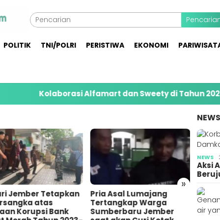
Pencaria
POLITIK
TNI/POLRI
PERISTIWA
EKONOMI
PARIWISAT
laborasi Alfamart dan Sweety di Tahun 2026 Jangkau 
NEW
NEWS
Aksi 
Beruj
»
a Asal Lumajang
Pemuda di Gumukmas
Bares
tangkap Warga
Jember Bunuh Teman
10 Or
berbaru Jember
Sendiri Gegara
Penim