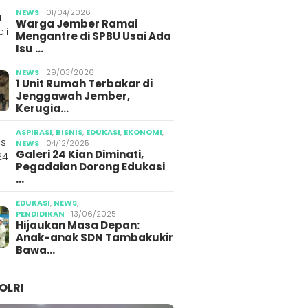
g Jember
Gegara Konten Pocong
Media 
NEWS
01/04/2026
Warga Jember Ramai
Mengantre di SPBU Usai Ada
Isu …
NEWS
29/03/2026
1 Unit Rumah Terbakar di
Jenggawah Jember,
Kerugia…
ASPIRASI
,
BISNIS
,
EDUKASI
,
EKONOMI
,
NEWS
04/12/2025
Galeri 24 Kian Diminati,
Pegadaian Dorong Edukasi
…
EDUKASI
,
NEWS
,
PENDIDIKAN
13/06/2025
Hijaukan Masa Depan:
Anak-anak SDN Tambakukir
Bawa…
OLRI