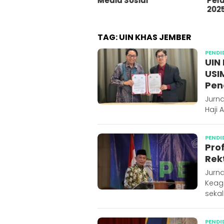
dia Sosial
Pelat Merah Tahun 2023-
saat
2025
Ama
TAG:
UIN KHAS JEMBER
PENDI
UIN
USI
Pen
Jurna
Haji 
PENDI
Pro
Rek
Jurna
Keag
sekal
PENDI