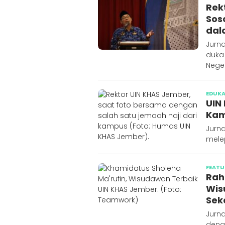
Rek
Sos
dal
Jurna
duka 
Neger
EDUKA
UIN
Kam
Jurn
melep
FEATU
Rah
Wis
Sek
Jurn
deng