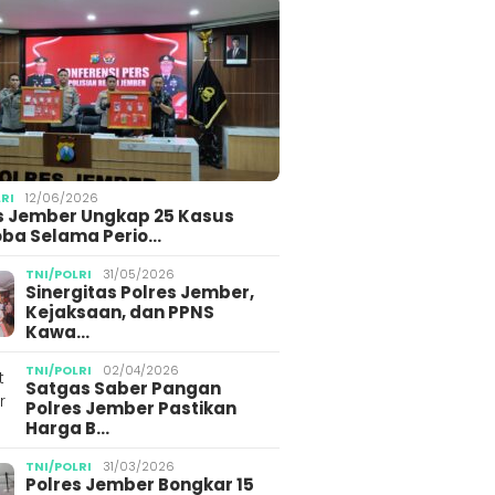
LRI
12/06/2026
s Jember Ungkap 25 Kasus
ba Selama Perio…
TNI/POLRI
31/05/2026
Sinergitas Polres Jember,
Kejaksaan, dan PPNS
Kawa…
TNI/POLRI
02/04/2026
Satgas Saber Pangan
Polres Jember Pastikan
Harga B…
TNI/POLRI
31/03/2026
Polres Jember Bongkar 15