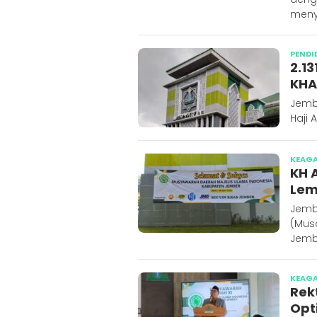
menye
PENDI
2.1
KHA
Jembe
Haji 
KEAG
KH 
Lem
Jemb
(Musd
Jembe
KEAG
Rek
Opt