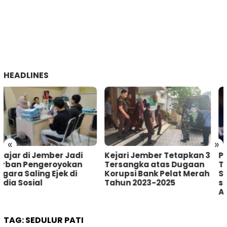
HEADLINES
«
»
Kejari Jember Tetapkan 3
Pria Asal Lumajang
Tersangka atas Dugaan
Tertangkap Warga
Korupsi Bank Pelat Merah
Sumberbaru Jember
Tahun 2023-2025
saat akan Curi Kotak
Amal
TAG:
SEDULUR PATI