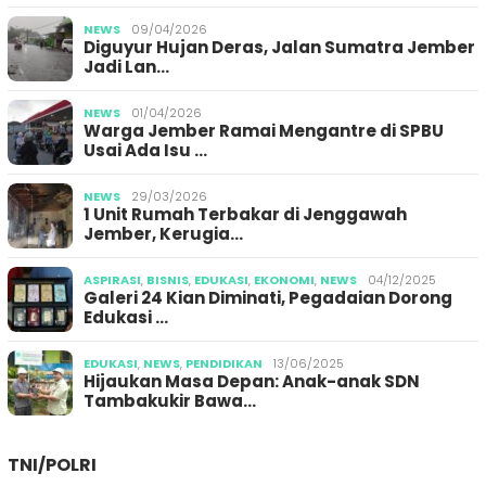
NEWS
09/04/2026
Diguyur Hujan Deras, Jalan Sumatra Jember
Jadi Lan…
NEWS
01/04/2026
Warga Jember Ramai Mengantre di SPBU
Usai Ada Isu …
NEWS
29/03/2026
1 Unit Rumah Terbakar di Jenggawah
Jember, Kerugia…
ASPIRASI
,
BISNIS
,
EDUKASI
,
EKONOMI
,
NEWS
04/12/2025
Galeri 24 Kian Diminati, Pegadaian Dorong
Edukasi …
EDUKASI
,
NEWS
,
PENDIDIKAN
13/06/2025
Hijaukan Masa Depan: Anak-anak SDN
Tambakukir Bawa…
TNI/POLRI