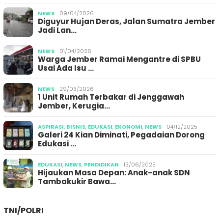
NEWS
09/04/2026
Diguyur Hujan Deras, Jalan Sumatra Jember
Jadi Lan…
NEWS
01/04/2026
Warga Jember Ramai Mengantre di SPBU
Usai Ada Isu …
NEWS
29/03/2026
1 Unit Rumah Terbakar di Jenggawah
Jember, Kerugia…
ASPIRASI
,
BISNIS
,
EDUKASI
,
EKONOMI
,
NEWS
04/12/2025
Galeri 24 Kian Diminati, Pegadaian Dorong
Edukasi …
EDUKASI
,
NEWS
,
PENDIDIKAN
13/06/2025
Hijaukan Masa Depan: Anak-anak SDN
Tambakukir Bawa…
TNI/POLRI