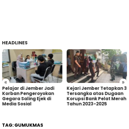
HEADLINES
«
»
Kejari Jember Tetapkan 3
Pria Asal Lumajang
Tersangka atas Dugaan
Tertangkap Warga
Korupsi Bank Pelat Merah
Sumberbaru Jember
Tahun 2023-2025
saat akan Curi Kotak
Amal
TAG:
GUMUKMAS