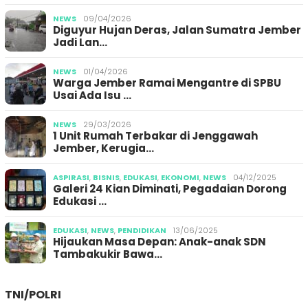
NEWS
09/04/2026
Diguyur Hujan Deras, Jalan Sumatra Jember
Jadi Lan…
NEWS
01/04/2026
Warga Jember Ramai Mengantre di SPBU
Usai Ada Isu …
NEWS
29/03/2026
1 Unit Rumah Terbakar di Jenggawah
Jember, Kerugia…
ASPIRASI
,
BISNIS
,
EDUKASI
,
EKONOMI
,
NEWS
04/12/2025
Galeri 24 Kian Diminati, Pegadaian Dorong
Edukasi …
EDUKASI
,
NEWS
,
PENDIDIKAN
13/06/2025
Hijaukan Masa Depan: Anak-anak SDN
Tambakukir Bawa…
TNI/POLRI