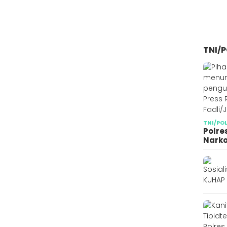
TNI/P
TNI/PO
Polre
Narko