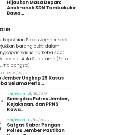
Hijaukan Masa Depan:
Anak-anak SDN Tambakukir
Bawa…
OLRI
LRI
12/06/2026
s Jember Ungkap 25 Kasus
ba Selama Perio…
TNI/POLRI
31/05/2026
Sinergitas Polres Jember,
Kejaksaan, dan PPNS
Kawa…
TNI/POLRI
02/04/2026
Satgas Saber Pangan
Polres Jember Pastikan