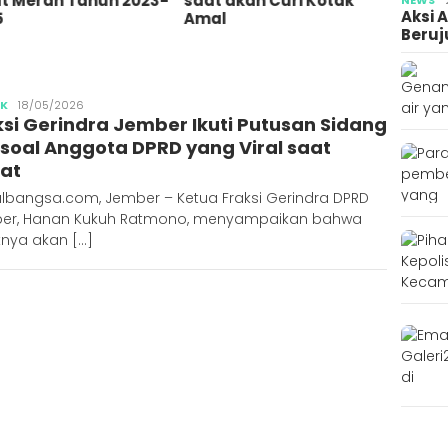
 akan Curi Kotak
Tersinggung Bullying
Ajun
Aksi 
l
Semasa Kecil
Beruj
Publisher
IK
18/05/2026
ksi Gerindra Jember Ikuti Putusan Sidang
k soal Anggota DPRD yang Viral saat
at
albangsa.com, Jember – Ketua Fraksi Gerindra DPRD
er, Hanan Kukuh Ratmono, menyampaikan bahwa
knya akan […]