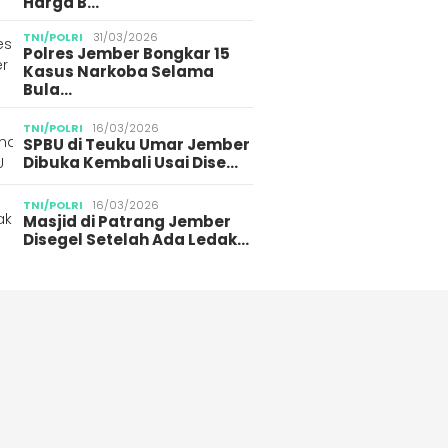
Harga B…
TNI/POLRI
31/03/2026
Polres Jember Bongkar 15
Kasus Narkoba Selama
Bula…
TNI/POLRI
16/03/2026
SPBU di Teuku Umar Jember
Dibuka Kembali Usai Dise…
TNI/POLRI
16/03/2026
Masjid di Patrang Jember
Disegel Setelah Ada Ledak…