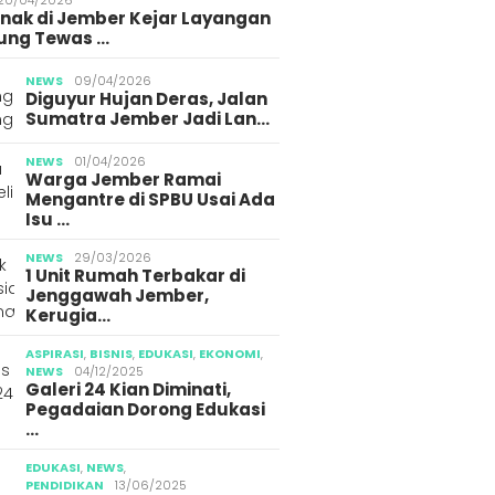
g Jember
Gegara Konten Pocong
Media 
Anak di Jember Kejar Layangan
ung Tewas …
NEWS
09/04/2026
Diguyur Hujan Deras, Jalan
Sumatra Jember Jadi Lan…
NEWS
01/04/2026
Warga Jember Ramai
Mengantre di SPBU Usai Ada
Isu …
NEWS
29/03/2026
1 Unit Rumah Terbakar di
Jenggawah Jember,
Kerugia…
ASPIRASI
,
BISNIS
,
EDUKASI
,
EKONOMI
,
NEWS
04/12/2025
Galeri 24 Kian Diminati,
Pegadaian Dorong Edukasi
…
EDUKASI
,
NEWS
,
PENDIDIKAN
13/06/2025