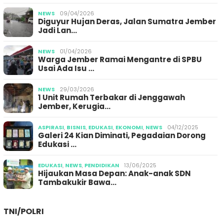
NEWS
09/04/2026
Diguyur Hujan Deras, Jalan Sumatra Jember
Jadi Lan…
NEWS
01/04/2026
Warga Jember Ramai Mengantre di SPBU
Usai Ada Isu …
NEWS
29/03/2026
1 Unit Rumah Terbakar di Jenggawah
Jember, Kerugia…
ASPIRASI
,
BISNIS
,
EDUKASI
,
EKONOMI
,
NEWS
04/12/2025
Galeri 24 Kian Diminati, Pegadaian Dorong
Edukasi …
EDUKASI
,
NEWS
,
PENDIDIKAN
13/06/2025
Hijaukan Masa Depan: Anak-anak SDN
Tambakukir Bawa…
TNI/POLRI