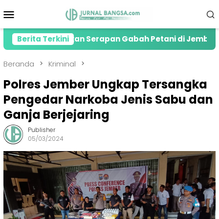
Loncat
Menu
ke
Mobile
konten
 Lonjakan Serapan Gabah Petani di Jember
Berita Terkini
Kolab
Beranda
Kriminal
Polres Jember Ungkap Tersangka
Pengedar Narkoba Jenis Sabu dan
Ganja Berjejaring
Publisher
05/03/2024