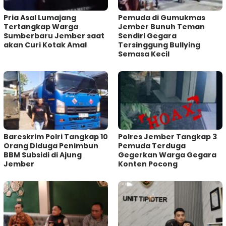
Pria Asal Lumajang
Pemuda di Gumukmas
Tertangkap Warga
Jember Bunuh Teman
Sumberbaru Jember saat
Sendiri Gegara
akan Curi Kotak Amal
Tersinggung Bullying
Semasa Kecil
Bareskrim Polri Tangkap 10
Polres Jember Tangkap 3
Orang Diduga Penimbun
Pemuda Terduga
BBM Subsidi di Ajung
Gegerkan Warga Gegara
Jember
Konten Pocong