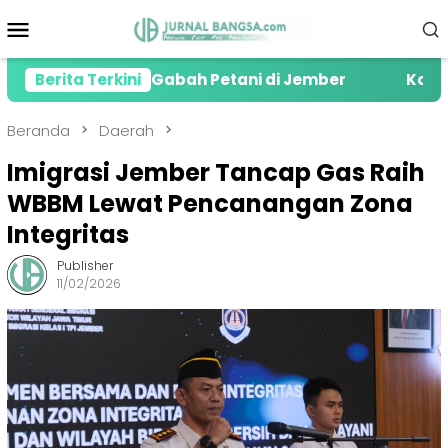
Loncat
Menu
ke
Mobile
konten
 Serapan Gabah Petani di Jember
Berita Terkini
Kolaborasi Alf
Beranda
Daerah
Imigrasi Jember Tancap Gas Raih
WBBM Lewat Pencanangan Zona
Integritas
Publisher
11/02/2026