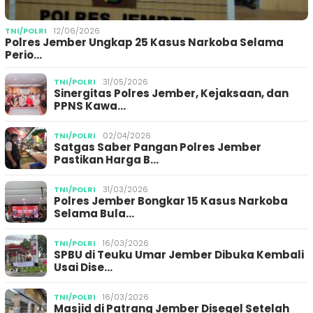
TNI/POLRI
12/06/2026
Polres Jember Ungkap 25 Kasus Narkoba Selama
Perio…
TNI/POLRI
31/05/2026
Sinergitas Polres Jember, Kejaksaan, dan
PPNS Kawa…
TNI/POLRI
02/04/2026
Satgas Saber Pangan Polres Jember
Pastikan Harga B…
TNI/POLRI
31/03/2026
Polres Jember Bongkar 15 Kasus Narkoba
Selama Bula…
TNI/POLRI
16/03/2026
SPBU di Teuku Umar Jember Dibuka Kembali
Usai Dise…
TNI/POLRI
16/03/2026
Masjid di Patrang Jember Disegel Setelah