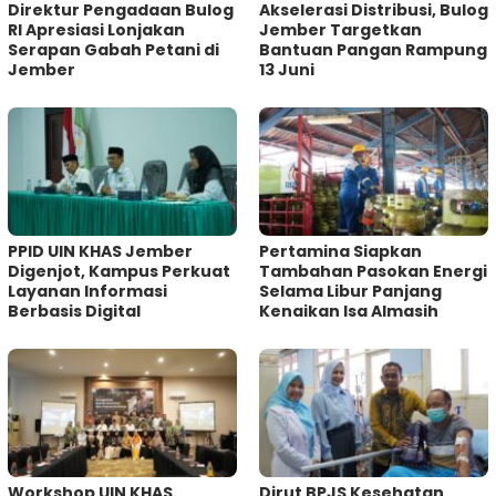
Direktur Pengadaan Bulog
Akselerasi Distribusi, Bulog
RI Apresiasi Lonjakan
Jember Targetkan
Serapan Gabah Petani di
Bantuan Pangan Rampung
Jember
13 Juni
PPID UIN KHAS Jember
Pertamina Siapkan
Digenjot, Kampus Perkuat
Tambahan Pasokan Energi
Layanan Informasi
Selama Libur Panjang
Berbasis Digital
Kenaikan Isa Almasih
Workshop UIN KHAS
Dirut BPJS Kesehatan