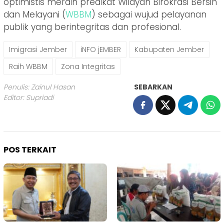
optimistis meraih predikat Wilayah Birokrasi Bersih
dan Melayani (
WBBM
) sebagai wujud pelayanan
publik yang berintegritas dan profesional.
Imigrasi Jember
iNFO jEMBER
Kabupaten Jember
Raih WBBM
Zona Integritas
Penulis: Zainul Hasan
SEBARKAN
Editor: Supriadi
POS TERKAIT