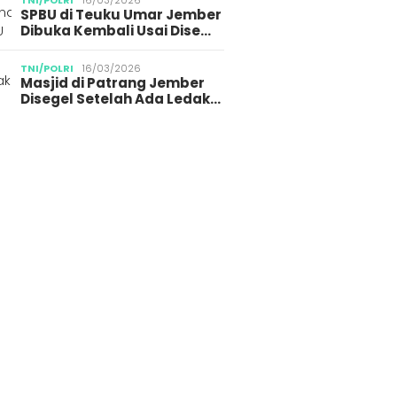
TNI/POLRI
16/03/2026
SPBU di Teuku Umar Jember
Dibuka Kembali Usai Dise…
TNI/POLRI
16/03/2026
Masjid di Patrang Jember
Disegel Setelah Ada Ledak…