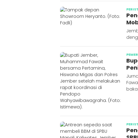
PERIS
Pen
Mob
Jemb
denga
PEME
Bup
Pen
Jurn
Fawa
baka
PERIS
Pen
SPB