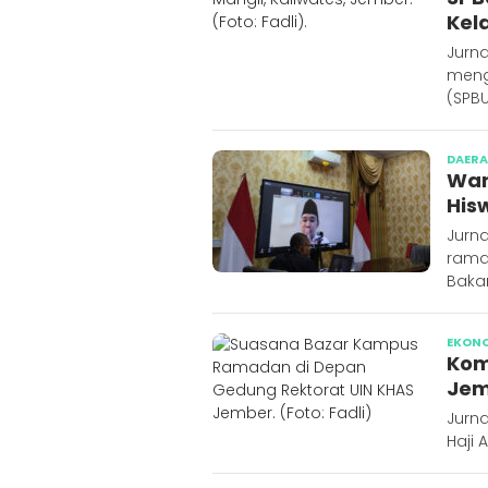
Kel
Jurn
meng
(SPBU
DAER
War
His
Jurn
rama
Bakar
EKON
Kom
Jem
Jurna
Haji 