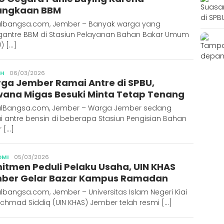
angkaan BBM
albangsa.com, Jember – Banyak warga yang
antre BBM di Stasiun Pelayanan Bahan Bakar Umum
) […]
Publisher
AH
06/03/2026
ga Jember Ramai Antre di SPBU,
wana Migas Besuki Minta Tetap Tenang
alBangsa.com, Jember – Warga Jember sedang
i antre bensin di beberapa Stasiun Pengisian Bahan
 […]
Publisher
OMI
05/03/2026
itmen Peduli Pelaku Usaha, UIN KHAS
ber Gelar Bazar Kampus Ramadan
lbangsa.com, Jember – Universitas Islam Negeri Kiai
Achmad Siddiq (UIN KHAS) Jember telah resmi […]