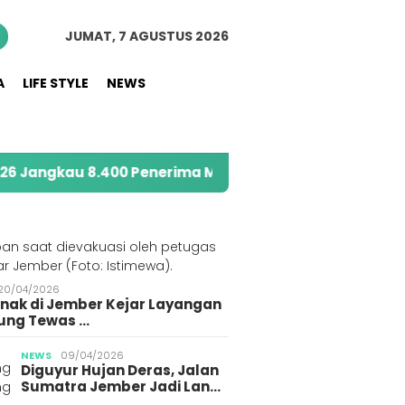
JUMAT, 7 AGUSTUS 2026
A
LIFE STYLE
NEWS
au 8.400 Penerima Manfaat melalui Program Sahabat 
S
20/04/2026
Anak di Jember Kejar Layangan
ung Tewas …
krim Polri Tangkap
Polres Jember Tangkap
Pelaja
NEWS
09/04/2026
Diguyur Hujan Deras, Jalan
ang Diduga
3 Pemuda Terduga
Korba
Sumatra Jember Jadi Lan…
bun BBM Subsidi di
Gegerkan Warga
Gegara 