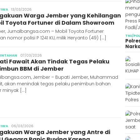
Publisher
TIWA
13/03/2026
gakuan Warga Jember yang Kehilangan
il Toyota Fortuner di Dalam Showroom
er, Jurnalbangsa.com – Mobil Toyota Fortuner
TNI/PO
n nomor polisi P 1241 KU, milik Heryanto (49) […]
Polre
Narko
Publisher
RINTAHAN
07/03/2026
ati Fawait Akan Tindak Tegas Pelaku
imbun BBM di Jember
albangsa.com, Jember – Bupati Jember, Muhammad
it, akan menindak tegas pelaku penimbun bahan
r minyak […]
Publisher
TIWA
06/03/2026
gakuan Warga Jember yang Antre di
U Gegara Panic Buying Karena