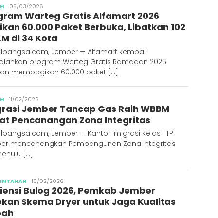
Publisher
AH
05/03/2026
gram Warteg Gratis Alfamart 2026
ikan 60.000 Paket Berbuka, Libatkan 102
M di 34 Kota
albangsa.com, Jember — Alfamart kembali
alankan program Warteg Gratis Ramadan 2026
an membagikan 60.000 paket […]
Publisher
AH
11/02/2026
grasi Jember Tancap Gas Raih WBBM
at Pencanangan Zona Integritas
lbangsa.com, Jember — Kantor Imigrasi Kelas I TPI
er mencanangkan Pembangunan Zona Integritas
menuju […]
Publisher
RINTAHAN
10/02/2026
iensi Bulog 2026, Pemkab Jember
pkan Skema Dryer untuk Jaga Kualitas
bah