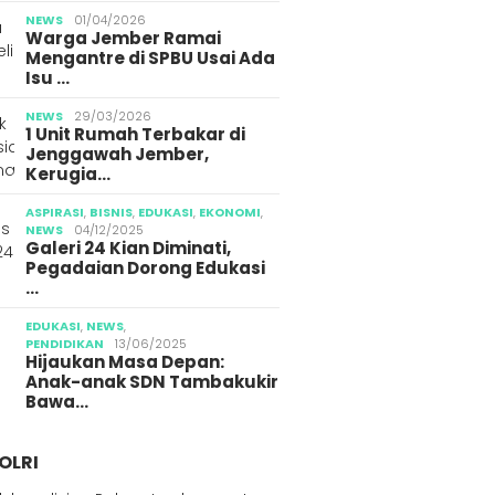
g Jember
Gegara Konten Pocong
Media 
NEWS
01/04/2026
Warga Jember Ramai
Mengantre di SPBU Usai Ada
Isu …
NEWS
29/03/2026
1 Unit Rumah Terbakar di
Jenggawah Jember,
Kerugia…
ASPIRASI
,
BISNIS
,
EDUKASI
,
EKONOMI
,
NEWS
04/12/2025
Galeri 24 Kian Diminati,
Pegadaian Dorong Edukasi
…
EDUKASI
,
NEWS
,
PENDIDIKAN
13/06/2025
Hijaukan Masa Depan:
Anak-anak SDN Tambakukir
Bawa…
OLRI