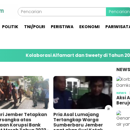
Pencarian
POLITIK
TNI/POLRI
PERISTIWA
EKONOMI
PARIWISAT
Kolaborasi Alfamart dan Sweety di Tahun 2026 Jangk
NEW
NEWS
Aksi 
Beruj
»
a Asal Lumajang
Pemuda di Gumukmas
Bares
tangkap Warga
Jember Bunuh Teman
10 Or
berbaru Jember
Sendiri Gegara
Penim