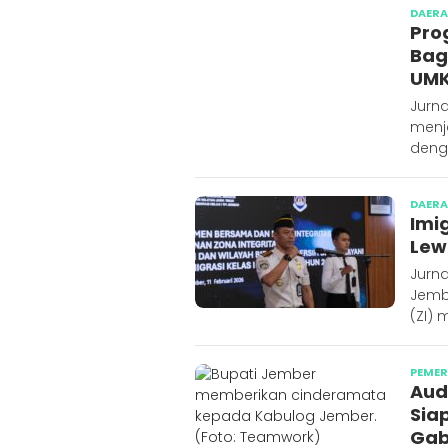
DAER
Pro
Bag
UMK
Jurn
menj
deng
DAER
Imi
Lew
Jurna
Jemb
(ZI) 
PEME
Aud
Sia
Ga