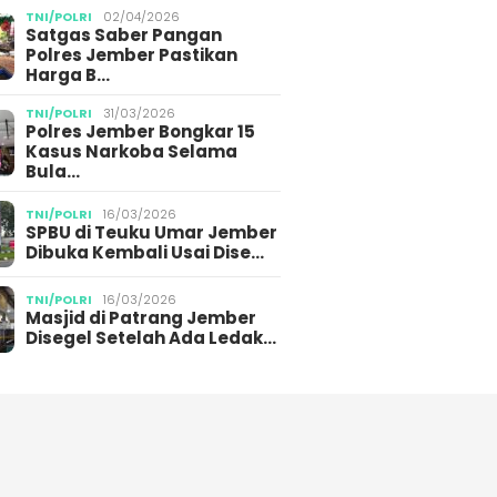
TNI/POLRI
02/04/2026
Satgas Saber Pangan
Polres Jember Pastikan
Harga B…
TNI/POLRI
31/03/2026
Polres Jember Bongkar 15
Kasus Narkoba Selama
Bula…
TNI/POLRI
16/03/2026
SPBU di Teuku Umar Jember
Dibuka Kembali Usai Dise…
TNI/POLRI
16/03/2026
Masjid di Patrang Jember
Disegel Setelah Ada Ledak…