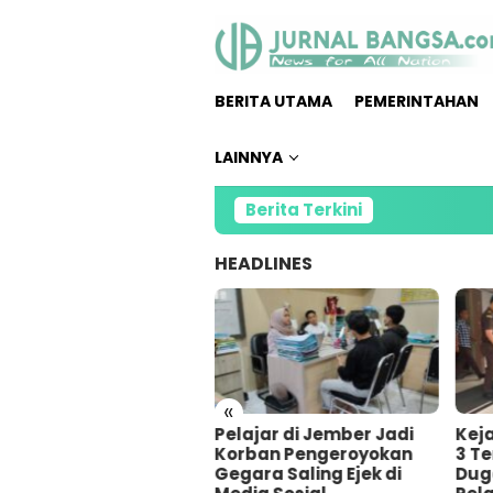
Loncat
ke
konten
BERITA UTAMA
PEMERINTAHAN
LAINNYA
Berita Terkini
HEADLINES
«
Pelajar di Jember Jadi
Kejari Jember Tetapkan
Korban Pengeroyokan
3 Tersangka atas
Gegara Saling Ejek di
Dugaan Korupsi Bank