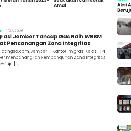
saat akan Curi Kotak
Tersinggung Bullying
Aksi 
Amal
Semasa Kecil
Beruj
Publisher
AH
11/02/2026
grasi Jember Tancap Gas Raih WBBM
at Pencanangan Zona Integritas
lbangsa.com, Jember — Kantor Imigrasi Kelas I TPI
er mencanangkan Pembangunan Zona Integritas
menuju […]