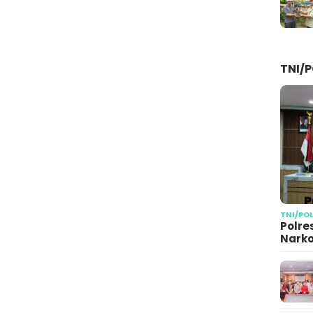
TNI/P
TNI/PO
Polre
Narko