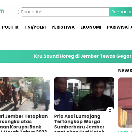
Pencaria
POLITIK
TNI/POLRI
PERISTIWA
EKONOMI
PARIWISAT
Kru Sound Horeg di Jember Tewas Gegara Terbe
NEW
»
Pria Asal Lumajang
Pemuda di Gumukmas
Tertangkap Warga
Jember Bunuh Teman
Sumberbaru Jember
Sendiri Gegara
NEWS