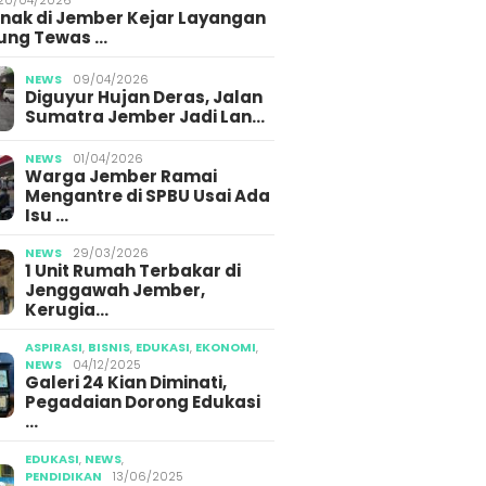
Ajung Jember
Gegara Konten Pocong
M
Anak di Jember Kejar Layangan
ung Tewas …
NEWS
09/04/2026
Diguyur Hujan Deras, Jalan
Sumatra Jember Jadi Lan…
NEWS
01/04/2026
Warga Jember Ramai
Mengantre di SPBU Usai Ada
Isu …
NEWS
29/03/2026
1 Unit Rumah Terbakar di
Jenggawah Jember,
Kerugia…
ASPIRASI
,
BISNIS
,
EDUKASI
,
EKONOMI
,
NEWS
04/12/2025
Galeri 24 Kian Diminati,
Pegadaian Dorong Edukasi
…
EDUKASI
,
NEWS
,
PENDIDIKAN
13/06/2025