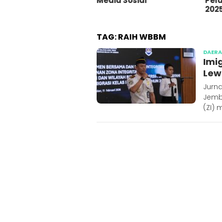
Media Sosial
Pelat Merah Tahun 2023-
2025
TAG:
RAIH WBBM
DAER
Imi
Lew
Jurna
Jemb
(ZI) 