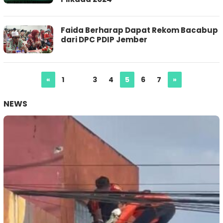
Faida Berharap Dapat Rekom Bacabup
dari DPC PDIP Jember
«
1
…
3
4
5
6
7
»
NEWS