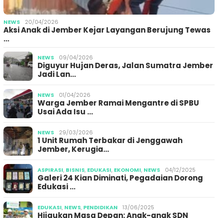
NEWS
20/04/2026
Aksi Anak di Jember Kejar Layangan Berujung Tewas
…
NEWS
09/04/2026
Diguyur Hujan Deras, Jalan Sumatra Jember
Jadi Lan…
NEWS
01/04/2026
Warga Jember Ramai Mengantre di SPBU
Usai Ada Isu …
NEWS
29/03/2026
1 Unit Rumah Terbakar di Jenggawah
Jember, Kerugia…
ASPIRASI
,
BISNIS
,
EDUKASI
,
EKONOMI
,
NEWS
04/12/2025
Galeri 24 Kian Diminati, Pegadaian Dorong
Edukasi …
EDUKASI
,
NEWS
,
PENDIDIKAN
13/06/2025
Hijaukan Masa Depan: Anak-anak SDN