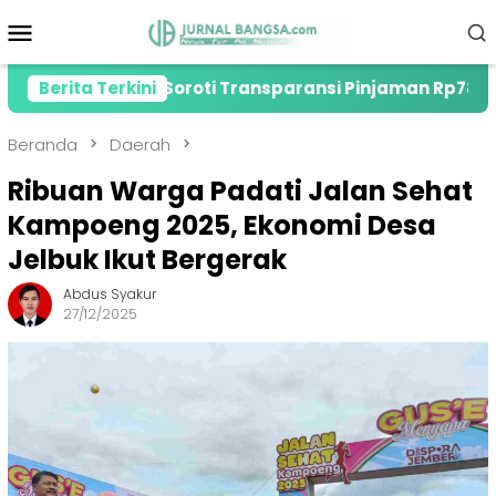
Loncat
Menu
ke
Mobile
konten
ember, Soroti Transparansi Pinjaman Rp785 Miliar
Berita Terkini
Beranda
Daerah
Ribuan Warga Padati Jalan Sehat
Kampoeng 2025, Ekonomi Desa
Jelbuk Ikut Bergerak
Abdus Syakur
27/12/2025