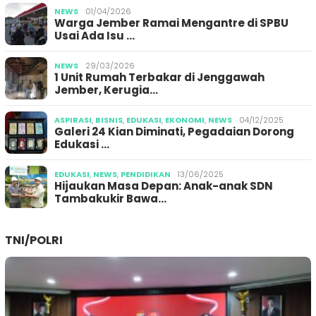
NEWS
01/04/2026
Warga Jember Ramai Mengantre di SPBU
Usai Ada Isu …
NEWS
29/03/2026
1 Unit Rumah Terbakar di Jenggawah
Jember, Kerugia…
ASPIRASI
,
BISNIS
,
EDUKASI
,
EKONOMI
,
NEWS
04/12/2025
Galeri 24 Kian Diminati, Pegadaian Dorong
Edukasi …
EDUKASI
,
NEWS
,
PENDIDIKAN
13/06/2025
Hijaukan Masa Depan: Anak-anak SDN
Tambakukir Bawa…
TNI/POLRI