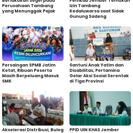
Berlakukan Segel pada
Pemkab Jember Temukan
Perusahaan Tambang
Izin Tambang
yang Menunggak Pajak
Kedaluwarsa saat Sidak
Gunung Sadeng
Persaingan SPMB Jatim
Santuni Anak Yatim dan
Ketat, Ribuan Peserta
Disabilitas, Pertamina
Masih Berpeluang Masuk
Gelar Aksi Sosial Serentak
SMK
di Tiga Provinsi
Akselerasi Distribusi, Bulog
PPID UIN KHAS Jember