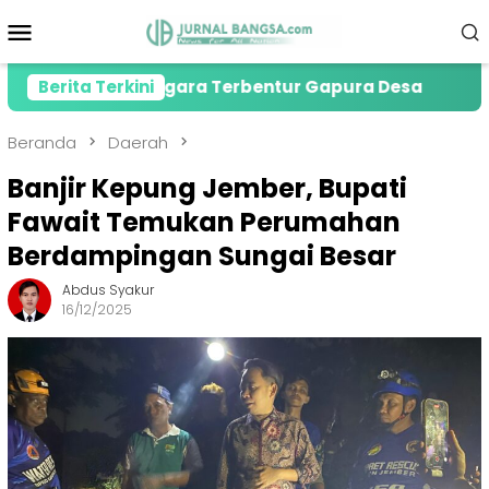
Loncat
Menu
ke
Mobile
konten
Tewas Gegara Terbentur Gapura Desa
Berita Terkini
PMI Jember
Beranda
Daerah
Banjir Kepung Jember, Bupati
Fawait Temukan Perumahan
Berdampingan Sungai Besar
Abdus Syakur
16/12/2025