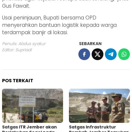
Gus Fawait.
Usai peninjauan, Bupati bersama OPD
menyerahkan bantuan logistik kepada warga
terdampak banjir di lokasi.
Penulis: Abdus syakur
SEBARKAN
Editor: Supriadi
POS TERKAIT
Satgas ITR Jember akan
Satgas Infrastruktur