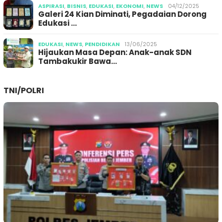
ASPIRASI
,
BISNIS
,
EDUKASI
,
EKONOMI
,
NEWS
04/12/2025
Galeri 24 Kian Diminati, Pegadaian Dorong
Edukasi …
EDUKASI
,
NEWS
,
PENDIDIKAN
13/06/2025
Hijaukan Masa Depan: Anak-anak SDN
Tambakukir Bawa…
TNI/POLRI