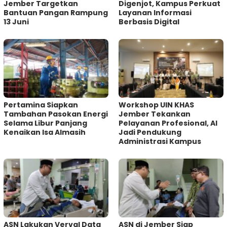
Jember Targetkan
Digenjot, Kampus Perkuat
Bantuan Pangan Rampung
Layanan Informasi
13 Juni
Berbasis Digital
Pertamina Siapkan
Workshop UIN KHAS
Tambahan Pasokan Energi
Jember Tekankan
Selama Libur Panjang
Pelayanan Profesional, AI
Kenaikan Isa Almasih
Jadi Pendukung
Administrasi Kampus
ASN Lakukan Verval Data
ASN di Jember Siap