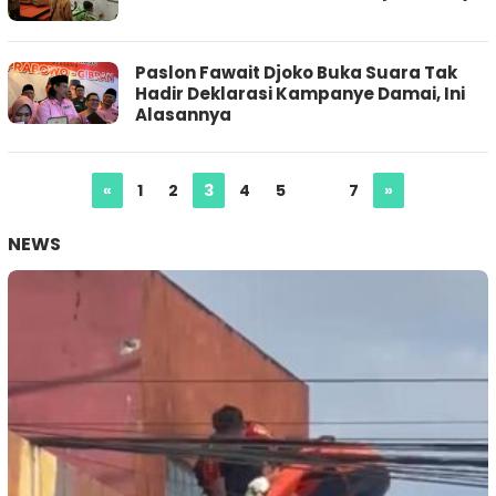
Paslon Fawait Djoko Buka Suara Tak
Hadir Deklarasi Kampanye Damai, Ini
Alasannya
«
1
2
3
4
5
…
7
»
NEWS