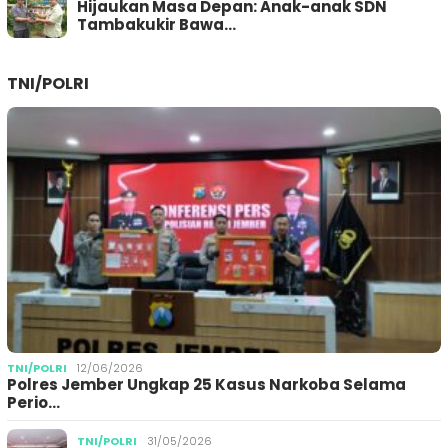
Hijaukan Masa Depan: Anak-anak SDN
Tambakukir Bawa…
TNI/POLRI
TNI/POLRI
12/06/2026
Polres Jember Ungkap 25 Kasus Narkoba Selama
Perio…
TNI/POLRI
31/05/2026