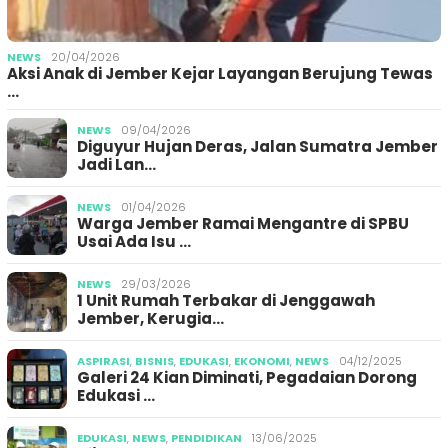
NEWS
20/04/2026
Aksi Anak di Jember Kejar Layangan Berujung Tewas
…
NEWS
09/04/2026
Diguyur Hujan Deras, Jalan Sumatra Jember
Jadi Lan…
NEWS
01/04/2026
Warga Jember Ramai Mengantre di SPBU
Usai Ada Isu …
NEWS
29/03/2026
1 Unit Rumah Terbakar di Jenggawah
Jember, Kerugia…
ASPIRASI
,
BISNIS
,
EDUKASI
,
EKONOMI
,
NEWS
04/12/2025
Galeri 24 Kian Diminati, Pegadaian Dorong
Edukasi …
EDUKASI
,
NEWS
,
PENDIDIKAN
13/06/2025