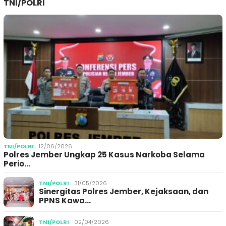
TNI/POLRI
TNI/POLRI
12/06/2026
Polres Jember Ungkap 25 Kasus Narkoba Selama
Perio…
TNI/POLRI
31/05/2026
Sinergitas Polres Jember, Kejaksaan, dan
PPNS Kawa…
TNI/POLRI
02/04/2026