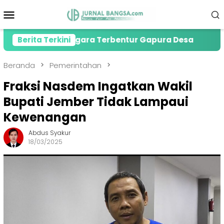
Loncat
Menu
ke
Mobile
konten
Tewas Gegara Terbentur Gapura Desa
Berita Terkini
PMI Jembe
Beranda
Pemerintahan
Fraksi Nasdem Ingatkan Wakil
Bupati Jember Tidak Lampaui
Kewenangan
Abdus Syakur
18/03/2025