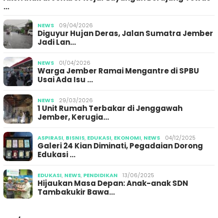
…
NEWS
09/04/2026
Diguyur Hujan Deras, Jalan Sumatra Jember
Jadi Lan…
NEWS
01/04/2026
Warga Jember Ramai Mengantre di SPBU
Usai Ada Isu …
NEWS
29/03/2026
1 Unit Rumah Terbakar di Jenggawah
Jember, Kerugia…
ASPIRASI
,
BISNIS
,
EDUKASI
,
EKONOMI
,
NEWS
04/12/2025
Galeri 24 Kian Diminati, Pegadaian Dorong
Edukasi …
EDUKASI
,
NEWS
,
PENDIDIKAN
13/06/2025
Hijaukan Masa Depan: Anak-anak SDN
Tambakukir Bawa…