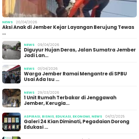
NEWS
20/04/2026
Aksi Anak di Jember Kejar Layangan Berujung Tewas
…
NEWS
09/04/2026
Diguyur Hujan Deras, Jalan Sumatra Jember
Jadi Lan…
NEWS
01/04/2026
Warga Jember Ramai Mengantre di SPBU
Usai Ada Isu …
NEWS
29/03/2026
1 Unit Rumah Terbakar di Jenggawah
Jember, Kerugia…
ASPIRASI
,
BISNIS
,
EDUKASI
,
EKONOMI
,
NEWS
04/12/2025
Galeri 24 Kian Diminati, Pegadaian Dorong
Edukasi …