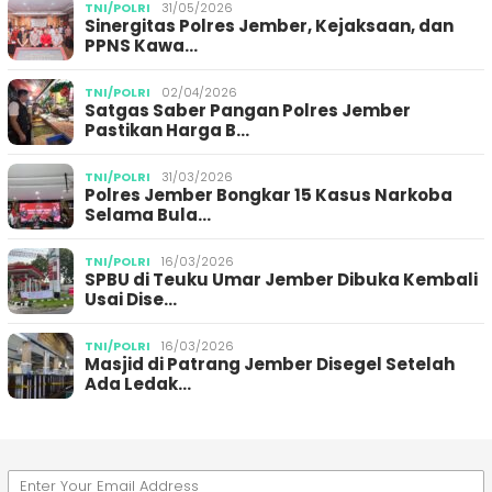
TNI/POLRI
31/05/2026
Sinergitas Polres Jember, Kejaksaan, dan
PPNS Kawa…
TNI/POLRI
02/04/2026
Satgas Saber Pangan Polres Jember
Pastikan Harga B…
TNI/POLRI
31/03/2026
Polres Jember Bongkar 15 Kasus Narkoba
Selama Bula…
TNI/POLRI
16/03/2026
SPBU di Teuku Umar Jember Dibuka Kembali
Usai Dise…
TNI/POLRI
16/03/2026
Masjid di Patrang Jember Disegel Setelah
Ada Ledak…