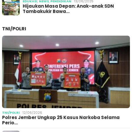
EDUKASI
,
NEWS
,
PENDIDIKAN
13/06/2025
Hijaukan Masa Depan: Anak-anak SDN
Tambakukir Bawa…
TNI/POLRI
TNI/POLRI
12/06/2026
Polres Jember Ungkap 25 Kasus Narkoba Selama
Perio…