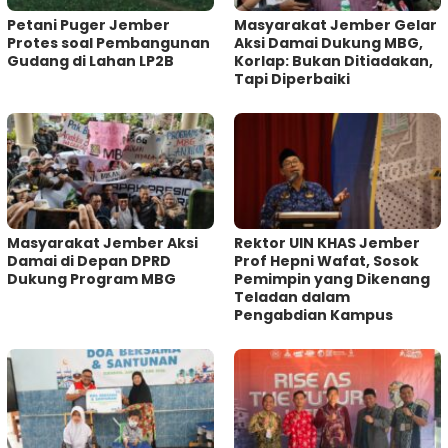
Petani Puger Jember
Masyarakat Jember Gelar
Protes soal Pembangunan
Aksi Damai Dukung MBG,
Gudang di Lahan LP2B
Korlap: Bukan Ditiadakan,
Tapi Diperbaiki
Masyarakat Jember Aksi
Rektor UIN KHAS Jember
Damai di Depan DPRD
Prof Hepni Wafat, Sosok
Dukung Program MBG
Pemimpin yang Dikenang
Teladan dalam
Pengabdian Kampus