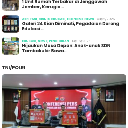
1 Unit Rumah Terbakar di Jenggawah
Jember, Kerugia…
ASPIRASI
,
BISNIS
,
EDUKASI
,
EKONOMI
,
NEWS
04/12/2025
Galeri 24 Kian Diminati, Pegadaian Dorong
Edukasi …
EDUKASI
,
NEWS
,
PENDIDIKAN
13/06/2025
Hijaukan Masa Depan: Anak-anak SDN
Tambakukir Bawa…
TNI/POLRI