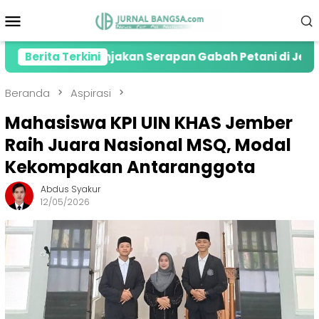
Loncat
Menu
ke
Mobile
konten
siasi Lonjakan Serapan Gabah Petani di Jember
Berita Terkini
K
Beranda
Aspirasi
Mahasiswa KPI UIN KHAS Jember
Raih Juara Nasional MSQ, Modal
Kekompakan Antaranggota
Abdus Syakur
12/05/2026