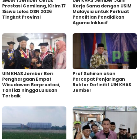
SMAN 1 Jember Cetak
UIN KHAS Jember Jalin
Prestasi Gemilang, Kirim 17
Kerja Sama dengan USIM
Siswa Lolos OSN 2026
Malaysia untuk Perkuat
Tingkat Provinsi
Penelitian Pendidikan
Agama Inklusif
UIN KHAS Jember Beri
Prof Sahiron akan
Penghargaan Empat
Percepat Penjaringan
Wisudawan Berprestasi,
Rektor Definitif UIN KHAS
Tahfidz hingga Lulusan
Jember
Terbaik