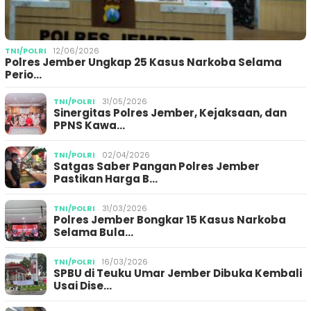
TNI/POLRI
12/06/2026
Polres Jember Ungkap 25 Kasus Narkoba Selama
Perio…
TNI/POLRI
31/05/2026
Sinergitas Polres Jember, Kejaksaan, dan
PPNS Kawa…
TNI/POLRI
02/04/2026
Satgas Saber Pangan Polres Jember
Pastikan Harga B…
TNI/POLRI
31/03/2026
Polres Jember Bongkar 15 Kasus Narkoba
Selama Bula…
TNI/POLRI
16/03/2026
SPBU di Teuku Umar Jember Dibuka Kembali
Usai Dise…